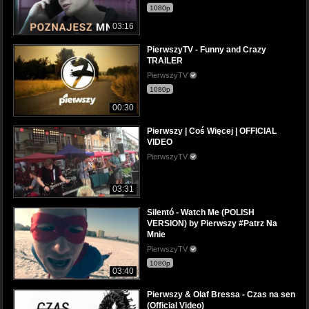
1080p
03:16
PierwszyTV - Funny and Crazy
TRAILER
PierwszyTV
1080p
00:30
Pierwszy | Coś Więcej | OFFICIAL
VIDEO
PierwszyTV
03:31
Silentó - Watch Me (POLISH
VERSION) by Pierwszy #Patrz Na
Mnie
PierwszyTV
1080p
03:40
Pierwszy & Olaf Bressa - Czas na sen
(Official Video)