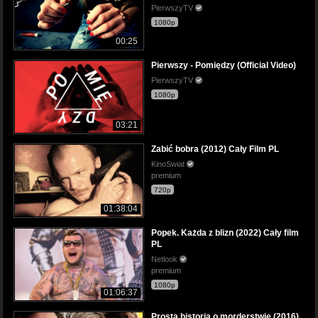
PierwszyTV
1080p
00:25
Pierwszy - Pomiędzy (Official Video)
PierwszyTV
1080p
03:21
Zabić bobra (2012) Cały Film PL
KinoSwiat
premium
720p
01:38:04
Popek. Każda z blizn (2022) Cały film
PL
Netlook
premium
1080p
01:06:37
Prosta historia o morderstwie (2016)