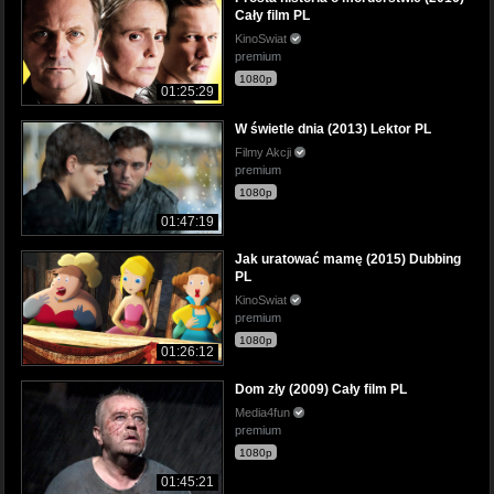
Cały film PL
KinoSwiat
premium
1080p
01:25:29
W świetle dnia (2013) Lektor PL
Filmy Akcji
premium
1080p
01:47:19
Jak uratować mamę (2015) Dubbing
PL
KinoSwiat
premium
1080p
01:26:12
Dom zły (2009) Cały film PL
Media4fun
premium
1080p
01:45:21