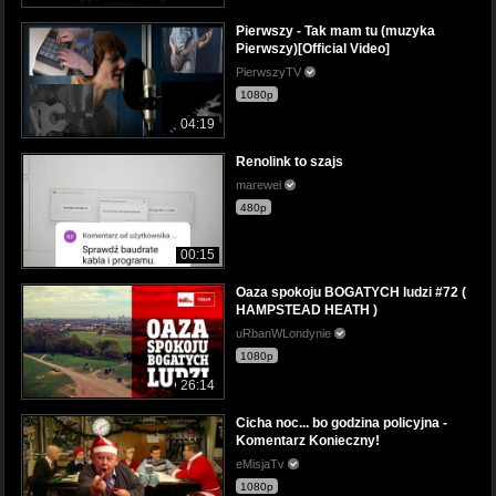
Pierwszy - Tak mam tu (muzyka
Pierwszy)[Official Video]
PierwszyTV
1080p
04:19
Renolink to szajs
marewel
480p
00:15
Oaza spokoju BOGATYCH ludzi #72 (
HAMPSTEAD HEATH )
uRbanWLondynie
1080p
26:14
Cicha noc... bo godzina policyjna -
Komentarz Konieczny!
eMisjaTv
1080p