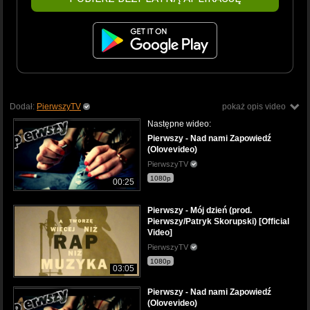
Dodał:
PierwszyTV
pokaż opis video
Następne wideo:
Pierwszy - Nad nami Zapowiedź
(Olovevideo)
PierwszyTV
1080p
00:25
Pierwszy - Mój dzień (prod.
Pierwszy/Patryk Skorupski) [Official
Video]
PierwszyTV
1080p
03:05
Pierwszy - Nad nami Zapowiedź
(Olovevideo)