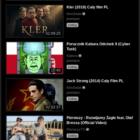
Kler (2018) Cały film PL
KinoSwiat
premium
1080p
02:09:25
Porucznik Kabura Odcinek 9 (Cyber
Tusk)
Kabura
premium
1080p
10:40
Jack Strong (2014) Cały Film PL
KinoSwiat
premium
1080p
02:02:37
Pierwszy - Rozwijamy Żagle feat. Olaf
Bressa (Official Video)
PierwszyTV
1080p