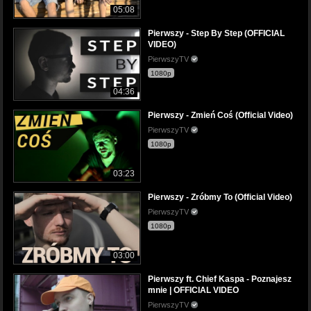
05:08
Pierwszy - Step By Step (OFFICIAL
VIDEO)
PierwszyTV
1080p
04:36
Pierwszy - Zmień Coś (Official Video)
PierwszyTV
1080p
03:23
Pierwszy - Zróbmy To (Official Video)
PierwszyTV
1080p
03:00
Pierwszy ft. Chief Kaspa - Poznajesz
mnie | OFFICIAL VIDEO
PierwszyTV