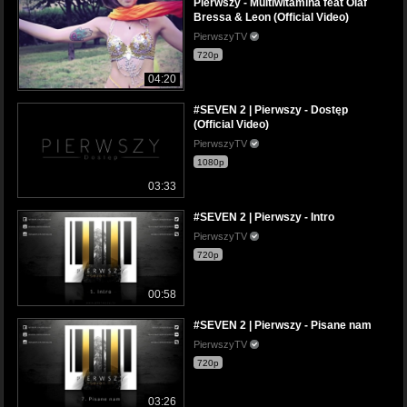
Pierwszy - Multiwitamina feat Olaf
Bressa & Leon (Official Video)
PierwszyTV
720p
04:20
#SEVEN 2 | Pierwszy - Dostęp
(Official Video)
PierwszyTV
1080p
03:33
#SEVEN 2 | Pierwszy - Intro
PierwszyTV
720p
00:58
#SEVEN 2 | Pierwszy - Pisane nam
PierwszyTV
720p
03:26