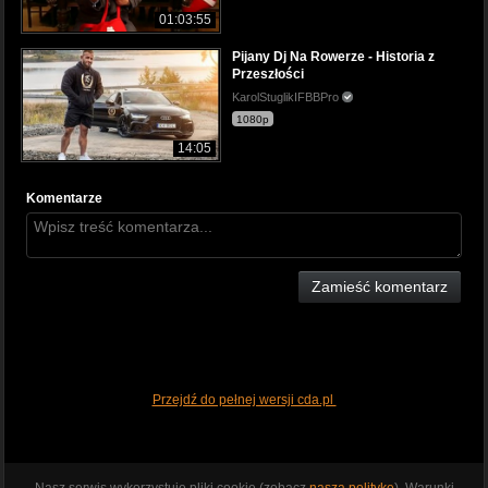
01:03:55
Pijany Dj Na Rowerze - Historia z
Przeszłości
KarolStuglikIFBBPro
1080p
14:05
Komentarze
Zamieść komentarz
Przejdź do pełnej wersji cda.pl
Nasz serwis wykorzystuje pliki cookie (zobacz
naszą politykę
). Warunki