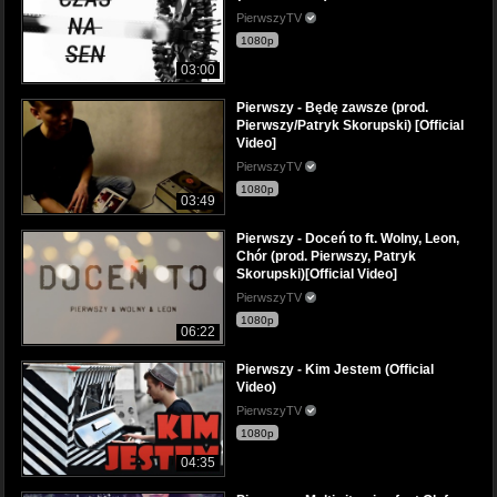
PierwszyTV
1080p
03:00
Pierwszy - Będę zawsze (prod.
Pierwszy/Patryk Skorupski) [Official
Video]
PierwszyTV
1080p
03:49
Pierwszy - Doceń to ft. Wolny, Leon,
Chór (prod. Pierwszy, Patryk
Skorupski)[Official Video]
PierwszyTV
1080p
06:22
Pierwszy - Kim Jestem (Official
Video)
PierwszyTV
1080p
04:35