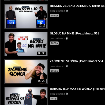
REKORD JEDEN Z DZIESIĘCIU (Artur Bar
poszukiwacz
1080p
12:11
GŁOSUJ NA MNIE | Poszukiwacz 551
poszukiwacz
1080p
08:36
ZAĆMIENIE SŁOŃCA | Poszukiwacz 554
poszukiwacz
1080p
09:23
BABCIU, TRZYMAJ SIĘ WÓZKA | Poszuki
poszukiwacz
480p