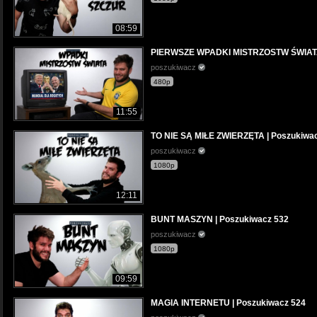
08:59
PIERWSZE WPADKI MISTRZOSTW ŚWIATA 
poszukiwacz
480p
11:55
TO NIE SĄ MIŁE ZWIERZĘTA | Poszukiwa
poszukiwacz
1080p
12:11
BUNT MASZYN | Poszukiwacz 532
poszukiwacz
1080p
09:59
MAGIA INTERNETU | Poszukiwacz 524