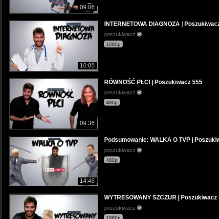
09:06
INTERNETOWA DIAGNOZA | Poszukiwacz
poszukiwacz
1080p
10:05
RÓWNOŚĆ PŁCI | Poszukiwacz 555
poszukiwacz
480p
09:36
Podsumowanie: WALKA O TVP | Poszuki
poszukiwacz
480p
14:46
WYTRESOWANY SZCZUR | Poszukiwacz 
poszukiwacz
1080p