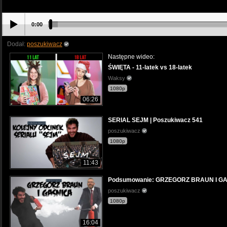
0:00
Dodał:
poszukiwacz
Następne wideo:
ŚWIĘTA - 11-latek vs 18-latek
Waksy
1080p
06:26
SERIAL SEJM | Poszukiwacz 541
poszukiwacz
1080p
11:43
Podsumowanie: GRZEGORZ BRAUN I GAŚ
poszukiwacz
1080p
16:04