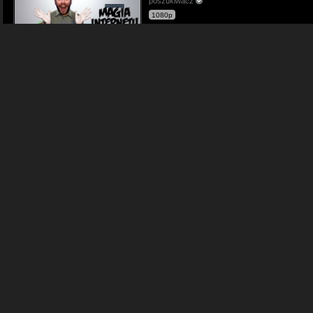
poszukiwacz
1080p
08:25
JESTEM ZWIERZĘCIEM | Poszukiwacz 52
poszukiwacz
480p
10:18
FRANCJA PŁONIE | Poszukiwacz 523
poszukiwacz
1080p
12:52
WSZEDŁEM NA SZCZYT | Poszukiwacz 5
poszukiwacz
1080p
09:10