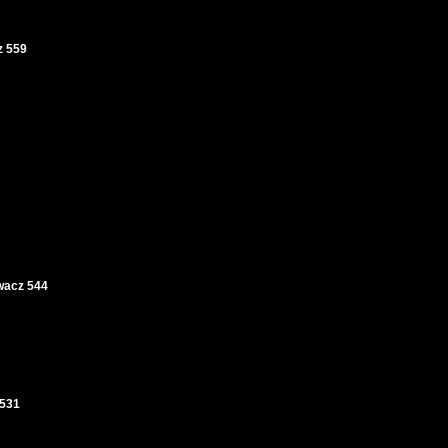
 559
wacz 544
531