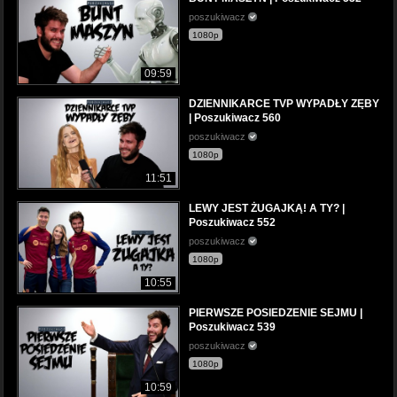
poszukiwacz
1080p
09:59
DZIENNIKARCE TVP WYPADŁY ZĘBY
| Poszukiwacz 560
poszukiwacz
1080p
11:51
LEWY JEST ŻUGAJKĄ! A TY? |
Poszukiwacz 552
poszukiwacz
1080p
10:55
PIERWSZE POSIEDZENIE SEJMU |
Poszukiwacz 539
poszukiwacz
1080p
10:59