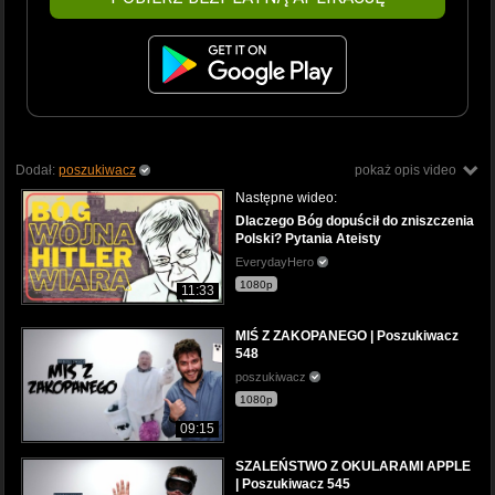
Dodał:
poszukiwacz
pokaż opis video
Następne wideo:
Dlaczego Bóg dopuścił do zniszczenia
Polski? Pytania Ateisty
EverydayHero
1080p
11:33
MIŚ Z ZAKOPANEGO | Poszukiwacz
548
poszukiwacz
1080p
09:15
SZALEŃSTWO Z OKULARAMI APPLE
| Poszukiwacz 545