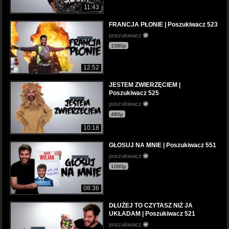
11:43
FRANCJA PŁONIE | Poszukiwacz 523
poszukiwacz
1080p
12:52
JESTEM ZWIERZĘCIEM |
Poszukiwacz 525
poszukiwacz
480p
10:18
GŁOSUJ NA MNIE | Poszukiwacz 551
poszukiwacz
1080p
08:36
DŁUŻEJ TO CZYTASZ NIŻ JA
UKŁADAM | Poszukiwacz 521
poszukiwacz