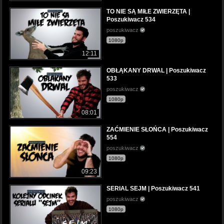
TO NIE SĄ MIŁE ZWIERZĘTA |
Poszukiwacz 534
poszukiwacz
1080p
12:11
OBŁĄKANY DRWAL | Poszukiwacz
533
poszukiwacz
1080p
08:01
ZAĆMIENIE SŁOŃCA | Poszukiwacz
554
poszukiwacz
1080p
09:23
SERIAL SEJM | Poszukiwacz 541
poszukiwacz
1080p