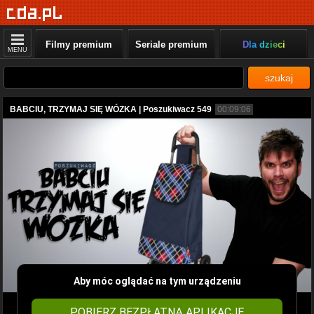
Filmy premium
Seriale premium
Dla dzieci
MENU
szukaj
BABCIU, TRZYMAJ SIĘ WÓZKA | Poszukiwacz 549
00:09:06
Aby móc oglądać na tym urządzeniu
POBIERZ BEZPŁATNĄ APLIKACJĘ