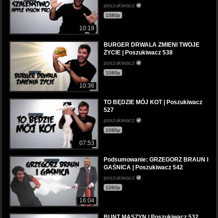
poszukiwacz
1080p
10:19
BURGER DRWALA ZMIENI TWOJE
ŻYCIE | Poszukiwacz 538
poszukiwacz
1080p
10:36
TO BĘDZIE MÓJ KOT | Poszukiwacz
527
poszukiwacz
1080p
07:53
Podsumowanie: GRZEGORZ BRAUN I
GAŚNICA | Poszukiwacz 542
poszukiwacz
1080p
16:04
BUNT MASZYN | Poszukiwacz 532