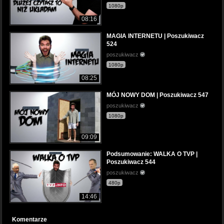
1080p
08:16
MAGIA INTERNETU | Poszukiwacz
524
poszukiwacz
1080p
08:25
MÓJ NOWY DOM | Poszukiwacz 547
poszukiwacz
1080p
09:09
Podsumowanie: WALKA O TVP |
Poszukiwacz 544
poszukiwacz
480p
14:46
Komentarze