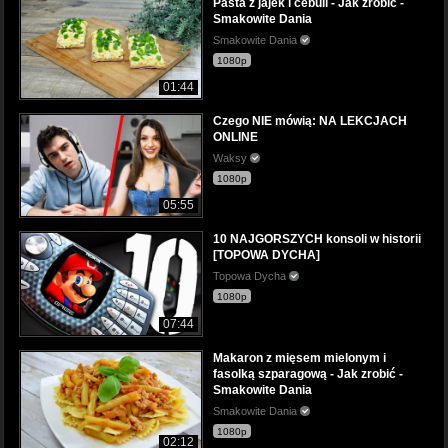
Pasta z jajek i cebuli - Jak zrobić -
Smakowite Dania
Smakowite Dania
1080p
01:44
Czego NIE mówią: NA LEKCJACH
ONLINE
Waksy
1080p
05:55
10 NAJGORSZYCH konsoli w historii
[TOPOWA DYCHA]
Topowa Dycha
1080p
07:44
Makaron z mięsem mielonym i
fasolką szparagową - Jak zrobić -
Smakowite Dania
Smakowite Dania
1080p
02:12