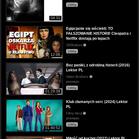
1080p
04:31
Egipcjanie się wściekli: TO
FAŁSZOWANIE HISTORII! Cleopatra i
Netflix dostają po łapach
300Kultura
1080p
12:06
Bez paniki, z odrobiną histerii (2016)
Lektor PL
Video Brothers
premium
1080p
01:29:39
Klub złamanych serc (2024) Lektor
PL
Filmy Akcji
premium
1080p
01:40:52
Miłość od kuchni (2022) Lektor PL