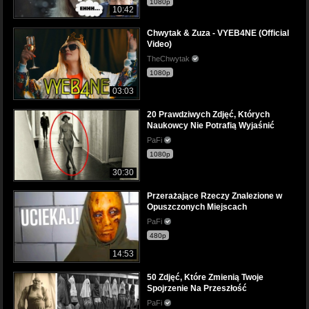
1080p
10:42
Chwytak & Zuza - VYEB4NE (Official
Video)
TheChwytak
1080p
03:03
20 Prawdziwych Zdjęć, Których
Naukowcy Nie Potrafią Wyjaśnić
PaFi
1080p
30:30
Przerażające Rzeczy Znalezione w
Opuszczonych Miejscach
PaFi
480p
14:53
50 Zdjęć, Które Zmienią Twoje
Spojrzenie Na Przeszłość
PaFi