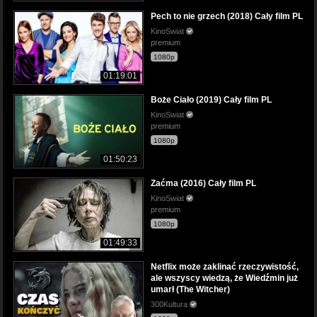
Pech to nie grzech (2018) Cały film PL
KinoSwiat
premium
1080p
01:19:01
Boże Ciało (2019) Cały film PL
KinoSwiat
premium
1080p
01:50:23
Zaćma (2016) Cały film PL
KinoSwiat
premium
1080p
01:49:33
Netflix może zaklinać rzeczywistość,
ale wszyscy wiedzą, że Wiedźmin już
umarł (The Witcher)
300Kultura