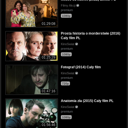
Filmy Akcji
premium
1080p
01:29:08
Prosta historia o morderstwie (2016)
Cały film PL
KinoSwiat
premium
1080p
01:25:29
Fotograf (2014) Cały film
KinoSwiat
premium
720p
01:47:16
Anatomia zła (2015) Cały film PL
KinoSwiat
premium
1080p
01:56:46