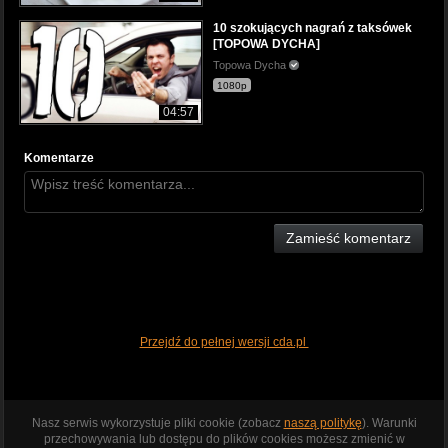
10 szokujących nagrań z taksówek
[TOPOWA DYCHA]
Topowa Dycha
1080p
04:57
Komentarze
Zamieść komentarz
Przejdź do pełnej wersji cda.pl
Nasz serwis wykorzystuje pliki cookie (zobacz
naszą politykę
). Warunki
przechowywania lub dostępu do plików cookies możesz zmienić w