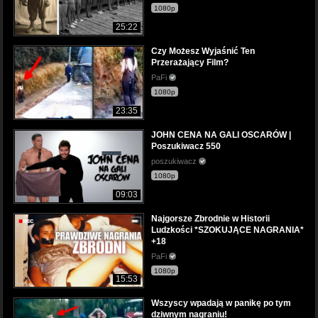
1080p
25:22
Czy Możesz Wyjaśnić Ten
Przerażający Film?
PaFi
1080p
23:35
JOHN CENA NA GALI OSCARÓW |
Poszukiwacz 550
poszukiwacz
1080p
09:03
Najgorsze Zbrodnie w Historii
Ludzkości *SZOKUJĄCE NAGRANIA*
+18
PaFi
1080p
15:53
Wszyscy wpadają w panikę po tym
dziwnym nagraniu!