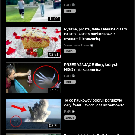
PaFi
1080p
11:09
Pyszne, proste, tanie ! Idealne ciasto
na lato ! Ciasto maślankowe z
owocami i kruszonką
Smakowite Dania
1080p
02:51
PRZERAŻAJĄCE filmy, których
NIGDY nie zapomnisz
PaFi
1080p
17:22
To co naukowcy odkryli poruszyło
cały świat... Woda jest niesamowita!
PaFi
1080p
08:29