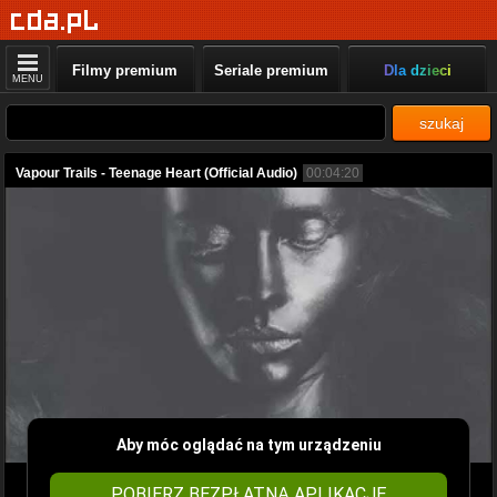
Filmy premium
Seriale premium
Dla dzieci
MENU
szukaj
Vapour Trails - Teenage Heart (Official Audio)
00:04:20
Aby móc oglądać na tym urządzeniu
POBIERZ BEZPŁATNĄ APLIKACJĘ