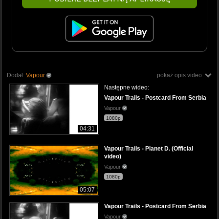
Dodał:
Vapour
pokaż opis video
Następne wideo:
Vapour Trails - Postcard From Serbia
Vapour
1080p
04:31
Vapour Trails - Planet D. (Official
video)
Vapour
1080p
05:07
Vapour Trails - Postcard From Serbia
Vapour