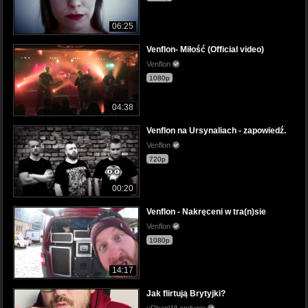
06:25
Venflon- Miłość (Official video)
Venflon
1080p
04:38
Venflon na Ursynaliach - zapowiedź.
Venflon
720p
00:20
Venflon - Nakręceni w tra(n)sie
Venflon
1080p
14:17
Jak flirtują Brytyjki?
uRbanWLondynie