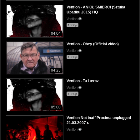
Venflon - ANIOŁ ŚMIERCI (Sztuka
Upadku 2015) HQ
Venflon
1080p
04:04
Venflon - Obcy (Official video)
Venflon
1080p
04:23
Venflon - Tu i teraz
Venflon
1080p
05:00
Venflon Not inaff Proxima unplugged
21.03.2007 r.
Venflon