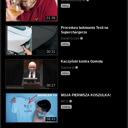
480p
01:39
Procedura ładowania Tesli na
Superchargerze
Daniel Grzyb
480p
00:31
Kaczyński kontra Gomoła
Gazeta.pl
480p
00:27
MOJA PIERWSZA KOSZULKA!
BICU
1080p
08:43