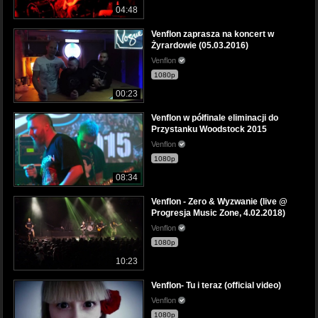
04:48
Venflon zaprasza na koncert w
Żyrardowie (05.03.2016)
Venflon
1080p
00:23
Venflon w półfinale eliminacji do
Przystanku Woodstock 2015
Venflon
1080p
08:34
Venflon - Zero & Wyzwanie (live @
Progresja Music Zone, 4.02.2018)
Venflon
1080p
10:23
Venflon- Tu i teraz (official video)
Venflon
1080p