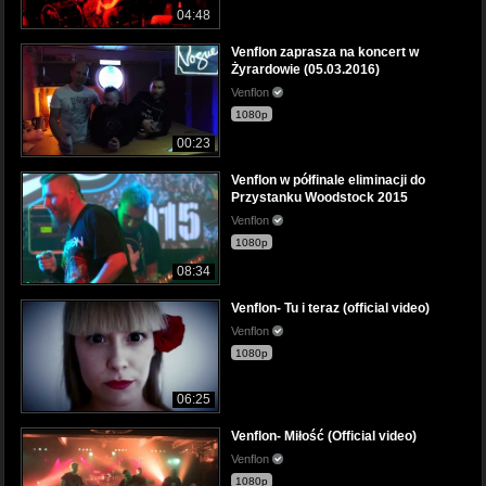
04:48
Venflon zaprasza na koncert w
Żyrardowie (05.03.2016)
Venflon
1080p
00:23
Venflon w półfinale eliminacji do
Przystanku Woodstock 2015
Venflon
1080p
08:34
Venflon- Tu i teraz (official video)
Venflon
1080p
06:25
Venflon- Miłość (Official video)
Venflon
1080p