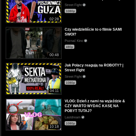
Street Fight
1080p
02:28
Czy wiedzieliście to o filmie SAMI
SWOI?
Poznać Kino
480p
00:48
Jak Polacy reagują na ROBOTY? |
Street Fight
Street Fight
1080p
04:11
VLOG: Dzień z nami na wyjeździe &
CZY WARTO WYDAĆ KASĘ NA
POBYT TUTAJ?
Lastdream
1080p
10:18