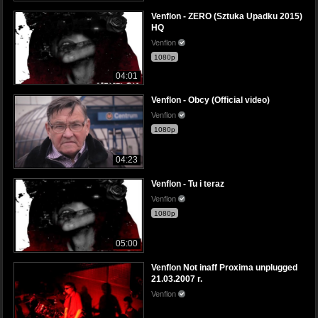
Venflon - ZERO (Sztuka Upadku 2015)
HQ
Venflon
1080p
04:01
Venflon - Obcy (Official video)
Venflon
1080p
04:23
Venflon - Tu i teraz
Venflon
1080p
05:00
Venflon Not inaff Proxima unplugged
21.03.2007 r.
Venflon