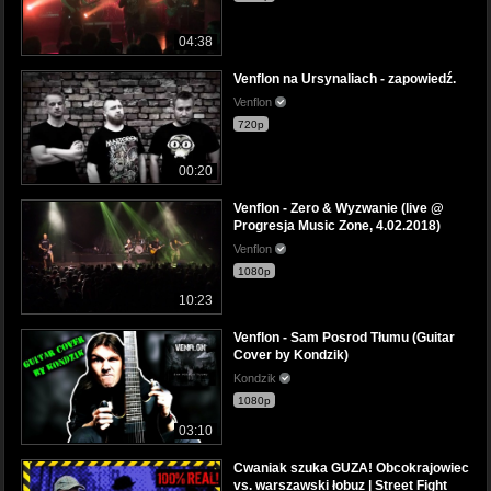
04:38
Venflon na Ursynaliach - zapowiedź.
Venflon
720p
00:20
Venflon - Zero & Wyzwanie (live @
Progresja Music Zone, 4.02.2018)
Venflon
1080p
10:23
Venflon - Sam Posrod Tłumu (Guitar
Cover by Kondzik)
Kondzik
1080p
03:10
Cwaniak szuka GUZA! Obcokrajowiec
vs. warszawski łobuz | Street Fight