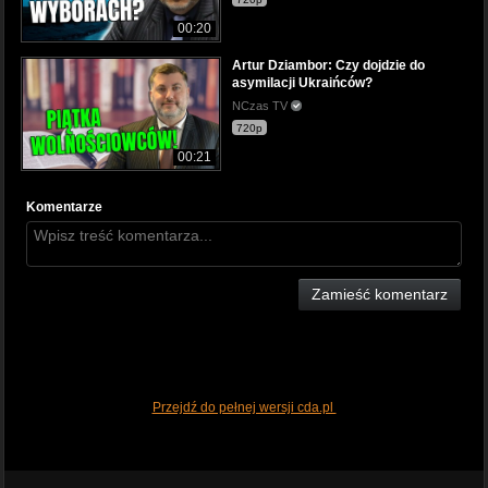
00:20
Artur Dziambor: Czy dojdzie do
asymilacji Ukraińców?
NCzas TV
720p
00:21
Komentarze
Zamieść komentarz
Przejdź do pełnej wersji cda.pl