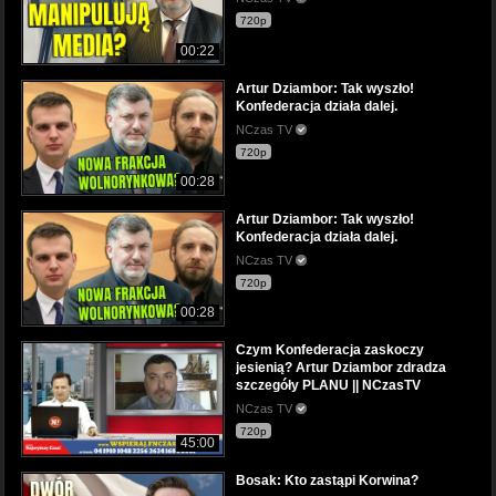
720p
00:22
Artur Dziambor: Tak wyszło!
Konfederacja działa dalej.
NCzas TV
720p
00:28
Artur Dziambor: Tak wyszło!
Konfederacja działa dalej.
NCzas TV
720p
00:28
Czym Konfederacja zaskoczy
jesienią? Artur Dziambor zdradza
szczegóły PLANU || NCzasTV
NCzas TV
720p
45:00
Bosak: Kto zastąpi Korwina?