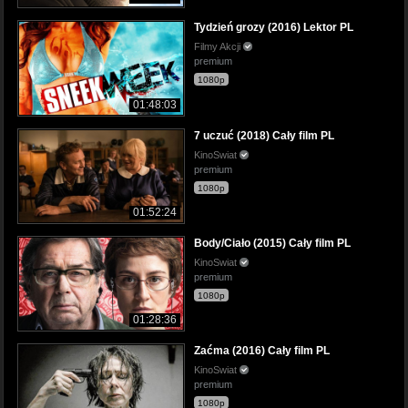
Tydzień grozy (2016) Lektor PL
Filmy Akcji
premium
1080p
01:48:03
7 uczuć (2018) Cały film PL
KinoSwiat
premium
1080p
01:52:24
Body/Ciało (2015) Cały film PL
KinoSwiat
premium
1080p
01:28:36
Zaćma (2016) Cały film PL
KinoSwiat
premium
1080p