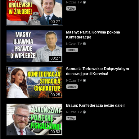
NCzas TV
720p
00:27
Masny: Partia Korwina pokona
Konfederację!
NCzas TV
1080p
00:27
Samuela Torkowska: Dołączyłabym
do nowej partii Korwina!
NCzas TV
1080p
00:25
Braun: Konfederacja jedzie dalej!
NCzas TV
720p
00:53