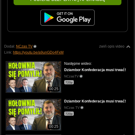
Dodał:
NCzas TV
zwiń opis video
Link:
https://youtu.be/a9unGDo4FxM
Następne wideo:
Dziambor Konfederacja musi trwać!
NCzasTV
720p
00:25
Dziambor Konfederacja musi trwać!
NCzas TV
720p
00:25