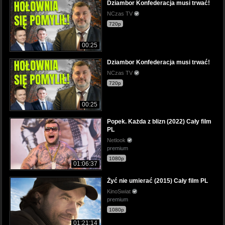
Dziambor Konfederacja musi trwać!
NCzas TV
720p
00:25
Dziambor Konfederacja musi trwać!
NCzas TV
720p
00:25
Popek. Każda z blizn (2022) Cały film
PL
Netlook
premium
1080p
01:06:37
Żyć nie umierać (2015) Cały film PL
KinoSwiat
premium
1080p
01:21:14