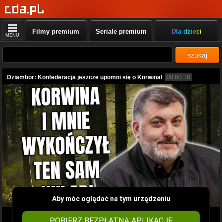
Filmy premium
Seriale premium
Dla dzieci
MENU
szukaj
Dziambor: Konfederacja jeszcze upomni się o Korwina!
00:00:18
Aby móc oglądać na tym urządzeniu
POBIERZ BEZPŁATNĄ APLIKACJĘ