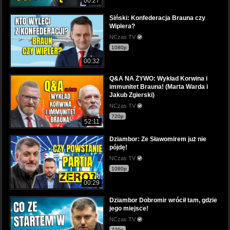
00:27
Siński: Konfederacja Brauna czy
Wiplera?
NCzas TV
1080p
00:32
Q&A NA ŻYWO: Wykład Korwina i
immunitet Brauna! (Marta Warda i
Jakub Zgierski)
NCzas TV
720p
52:11
Dziambor: Ze Sławomirem już nie
pójdę!
NCzas TV
1080p
00:29
Dziambor Dobromir wrócił tam, gdzie
jego miejsce!
NCzas TV
720p