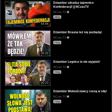
Dziambor zdradza tajemnice
Konfederacji! || NCzasTV
NCzas TV
480p
54:44
Dziambor Brauna też się pozbędą!
NCzas TV
720p
00:20
Dziambor Legnica to nie wyjątek!
NCzas TV
720p
00:23
Dziambor Wolnościowcy rosną w siłę!
NCzas TV
720p