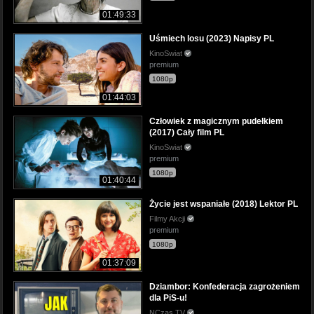
01:49:33
Uśmiech losu (2023) Napisy PL
KinoSwiat
premium
1080p
01:44:03
Człowiek z magicznym pudełkiem
(2017) Cały film PL
KinoSwiat
premium
1080p
01:40:44
Życie jest wspaniałe (2018) Lektor PL
Filmy Akcji
premium
1080p
01:37:09
Dziambor: Konfederacja zagrożeniem
dla PiS-u!
NCzas TV