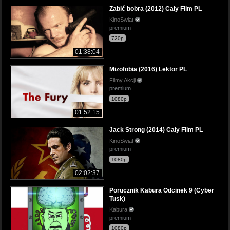
Zabić bobra (2012) Cały Film PL
KinoSwiat
premium
720p
01:38:04
Mizofobia (2016) Lektor PL
Filmy Akcji
premium
1080p
01:52:15
Jack Strong (2014) Cały Film PL
KinoSwiat
premium
1080p
02:02:37
Porucznik Kabura Odcinek 9 (Cyber
Tusk)
Kabura
premium
1080p