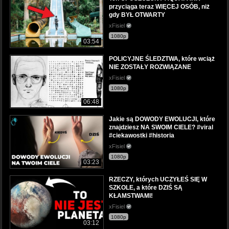
przyciąga teraz WIĘCEJ OSÓB, niż
gdy BYŁ OTWARTY
xFisiel
1080p
03:54
POLICYJNE ŚLEDZTWA, które wciąż
NIE ZOSTAŁY ROZWIĄZANE
xFisiel
1080p
06:48
Jakie są DOWODY EWOLUCJI, które
znajdziesz NA SWOIM CIELE? #viral
#ciekawostki #historia
xFisiel
1080p
03:23
RZECZY, których UCZYŁEŚ SIĘ W
SZKOLE, a które DZIŚ SĄ
KŁAMSTWAMI!
xFisiel
1080p
03:12