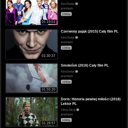
KinoSwiat
premium
1080p
01:19:01
Czerwony pająk (2015) Cały film PL
KinoSwiat
premium
1080p
01:30:37
Smoleńsk (2016) Cały film PL
KinoSwiat
premium
1080p
01:55:20
Doris: Historia pewnej miłości (2018)
Lektor PL
Filmy Akcji
premium
1080p
01:28:57