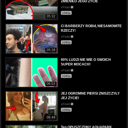
ZMIENIŁO JEGO ŻYCIE
xFisiel
1080p
05:32
CI BARBERZY ROBIĄ NIESAMOWITE
RZECZY!
xFisiel
1080p
05:28
90% LUDZI NIE WIE O SWOICH
SUPER MOCACH!
xFisiel
1080p
06:03
JEJ OGROMNE PIERSI ZNISZCZYŁY
JEJ ŻYCIE!
xFisiel
1080p
06:49
Ten OPUSZCZONY AQUAPARK