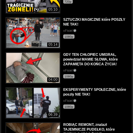
720p
05:10
SZTUCZKI MAGICZNE które POSZŁY
NIE TAK!
xFisiel
1080p
05:14
GDY TEN CHŁOPIEC UMI3RAŁ,
powiedział MAMIE SŁOWA, które
ZAPAMIĘTA DO KOŃCA ŻYCIA!
xFisiel
1080p
04:00
EKSPERYMENTY SPOŁECZNE, które
poszły NIE TAK!
xFisiel
1080p
06:39
ROBIĄC REMONT, znalazł
TAJEMNICZE PUDEŁKO, które