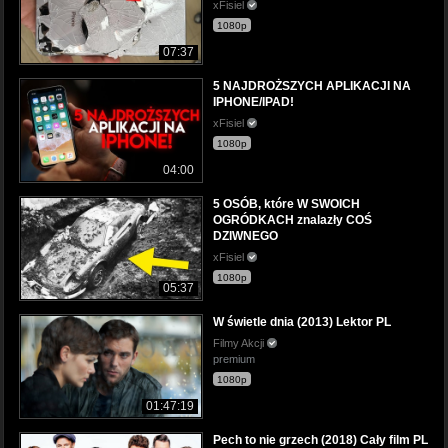
xFisiel
1080p
07:37
5 NAJDROŻSZYCH APLIKACJI NA
IPHONE/IPAD!
xFisiel
1080p
04:00
5 OSÓB, które W SWOICH
OGRÓDKACH znalazły COŚ
DZIWNEGO
xFisiel
1080p
05:37
W świetle dnia (2013) Lektor PL
Filmy Akcji
premium
1080p
01:47:19
Pech to nie grzech (2018) Cały film PL