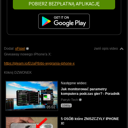
POBIERZ BEZPŁATNĄ APLIKACJĘ
Dodał:
xFisiel
zwiń opis video
Giveaway nowego iPhone'a X:
https://gleam.io/EUaP8/do-wygrania-iphone-x
Kliknij DZWONEK
Następne wideo:
Jak monitorować parametry
komputera podczas gier? - Poradnik
Patryk-Tech
1080p
05:02
5 OSÓB które ZNISZCZYŁY IPHONE
X!