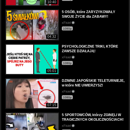
10:40
5 OSÓB, które ZARYZYKOWAŁY
SWOJE ŻYCIE dla ZABAWY!
xFisiel
1080p
04:32
PSYCHOLOGICZNE TRIKI, KTÓRE
ZAWSZE DZIAŁAJĄ!
xFisiel
1080p
05:01
DZIWNE JAPOŃSKIE TELETURNIEJE,
w które NIE UWIERZYSZ!
xFisiel
1080p
07:15
5 SPORTOWCÓW, którzy ZGINĘLI W
TRAGICZNYCH OKOLICZNOŚCIACH!
xFisiel