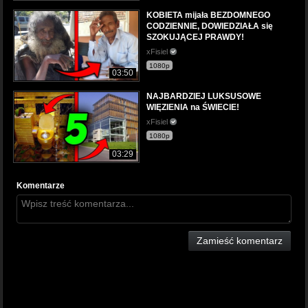
KOBIETA mijała BEZDOMNEGO
CODZIENNIE, DOWIEDZIAŁA się
SZOKUJĄCEJ PRAWDY!
xFisiel
1080p
03:50
NAJBARDZIEJ LUKSUSOWE
WIĘZIENIA na ŚWIECIE!
xFisiel
1080p
03:29
Komentarze
Zamieść komentarz