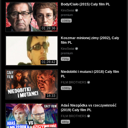
Body/Ciało (2015) Cały film PL
KinoSwiat
premium
1080p
01:28:36
Koszmar minionej zimy (2002), Cały
film PL
KinoSwiat
premium
720p
01:28:42
Niedobitki i mutanci (2018) Cały film
PL
FILM BROTHERS
1080p
18:33
Adaś Niezgódka vs rzeczywistość
(2019) Cały film PL
FILM BROTHERS
480p