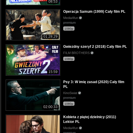
08:53
Operacja Samum (1999) Cały film PL
Media4fun
premium
1080p
01:28:29
Gwiezdny szeryf 2 (2018) Cały film PL
FILM BROTHERS
1080p
15:59
Psy 3: W imię zasad (2020) Cały film
PL
KinoSwiat
premium
1080p
02:00:33
Kobieta z piątej dzielnicy (2011)
Lektor PL
Media4fun
premium