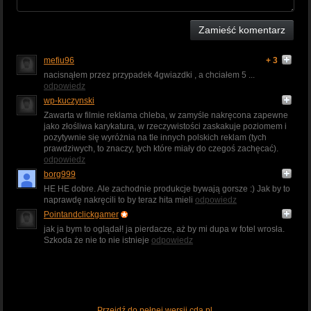
Zamieść komentarz
mefiu96
+ 3
nacisnąłem przez przypadek 4gwiazdki , a chciałem 5 ...
odpowiedz
wp-kuczynski
Zawarta w filmie reklama chleba, w zamyśle nakręcona zapewne
jako złośliwa karykatura, w rzeczywistości zaskakuje poziomem i
pozytywnie się wyróżnia na tle innych polskich reklam (tych
prawdziwych, to znaczy, tych które miały do czegoś zachęcać).
odpowiedz
borg999
HE HE dobre. Ale zachodnie produkcje bywają gorsze :) Jak by to
naprawdę nakręcili to by teraz hita mieli
odpowiedz
Pointandclickgamer
jak ja bym to oglądał! ja pierdacze, aż by mi dupa w fotel wrosła.
Szkoda że nie to nie istnieje
odpowiedz
Przejdź do pełnej wersji cda.pl