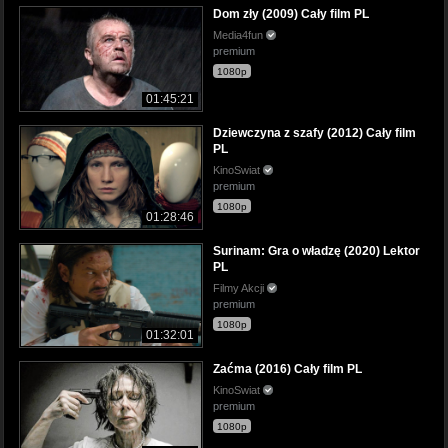
Dom zły (2009) Cały film PL
Media4fun
premium
1080p
01:45:21
Dziewczyna z szafy (2012) Cały film
PL
KinoSwiat
premium
1080p
01:28:46
Surinam: Gra o władzę (2020) Lektor
PL
Filmy Akcji
premium
1080p
01:32:01
Zaćma (2016) Cały film PL
KinoSwiat
premium
1080p