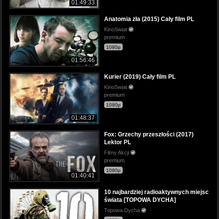
01:49:33
Anatomia zła (2015) Cały film PL
KinoSwiat
premium
1080p
01:56:46
Kurier (2019) Cały film PL
KinoSwiat
premium
1080p
01:48:37
Fox: Grzechy przeszłości (2017)
Lektor PL
Filmy Akcji
premium
1080p
01:40:41
10 najbardziej radioaktywnych miejsc
świata [TOPOWA DYCHA]
Topowa Dycha