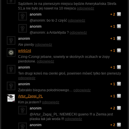
Sądziłem że na pierwszym miejscu będzie Amerykańska Strefa
51,a nie było jej nawet na 10 miejscu
odpowiedz
anonim
+ 2
@anonim: bo to 2 część
odpowiedz
anonim
+ 1
@anonim: a Antarktyda ?
odpowiedz
anonim
+ 1
Ale pierdy
odpowiedz
w4rb1rd
+ 1
Czing-Czongi jebane, sowiety w skośnych oczkach w żopy
pierdolone.
odpowiedz
anonim
+ 1
Ten drugi koleś ma cienki głoś, powinien mówić tylko ten pierwszy
odpowiedz
anonim
+ 1
Zabrakło bieguna połodniowego....
odpowiedz
Artur_Zagaj_PL
+ 1
Kim ja jestem?
odpowiedz
anonim
+ 2
@Artur_Zagaj_PL: NIEMIECKI guwno !!! a Ziemia jest
plaska tak jak woda !!!
odpowiedz
anonim
+ 2