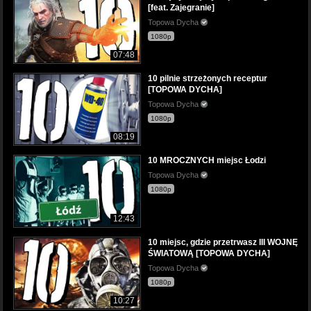
[feat. Zajegranie]
Topowa Dycha
1080p
07:48
10 pilnie strzeżonych receptur
[TOPOWA DYCHA]
Topowa Dycha
1080p
08:19
10 MROCZNYCH miejsc Łodzi
Topowa Dycha
1080p
12:43
10 miejsc, gdzie przetrwasz III WOJNĘ
ŚWIATOWĄ [TOPOWA DYCHA]
Topowa Dycha
1080p
10:27