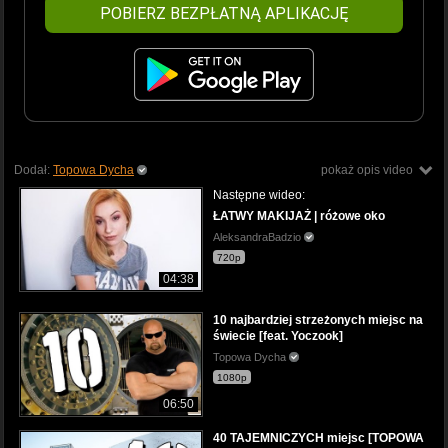
POBIERZ BEZPŁATNĄ APLIKACJĘ
Dodał:
Topowa Dycha
pokaż opis video
Następne wideo:
ŁATWY MAKIJAŻ | różowe oko
AleksandraBadzio
720p
04:38
10 najbardziej strzeżonych miejsc na
świecie [feat. Yoczook]
Topowa Dycha
1080p
06:50
40 TAJEMNICZYCH miejsc [TOPOWA