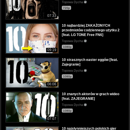
Topowa Dycha
720p
07:33
10 najbardziej ZAKAŻONYCH
przedmiotów codziennego użytku 2
[feat. LG TONE Free FN6]
Topowa Dycha
1080p
09:19
10 strasznych easter eggów [feat.
Zajegranie]
Topowa Dycha
1080p
06:06
10 znanych aktorów w grach wideo
[feat. ZAJEGRANIE]
Topowa Dycha
1080p
07:07
10 najsłynniejszych polskich gier