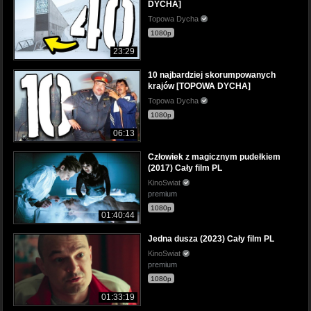
DYCHA]
Topowa Dycha
1080p
23:29
10 najbardziej skorumpowanych
krajów [TOPOWA DYCHA]
Topowa Dycha
1080p
06:13
Człowiek z magicznym pudełkiem
(2017) Cały film PL
KinoSwiat
premium
1080p
01:40:44
Jedna dusza (2023) Cały film PL
KinoSwiat
premium
1080p
01:33:19