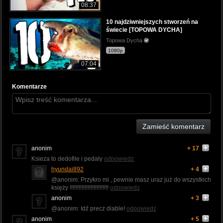
08:37
10 najdziwniejszych stworzeń na
świecie [TOPOWA DYCHA]
Topowa Dycha
1080p
07:04
Komentarze
Zamieść komentarz
anonim
+ 17
Ksieza to dedofile i pedaly
odpowiedz
hyundai892
+ 4
@anonim: Przykro mi , pewnie masz uraz już do wszystkich
księży !!!!!!!!!!!!!!!!!!!!!!!!!!
odpowiedz
anonim
+ 3
@anonim: Idź precz diable!
odpowiedz
anonim
+ 5