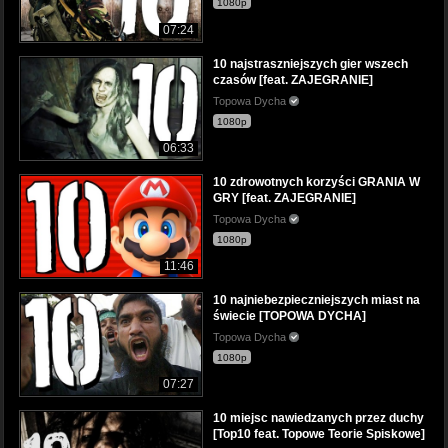
1080p
07:24
10 najstraszniejszych gier wszech
czasów [feat. ZAJEGRANIE]
Topowa Dycha
1080p
06:33
10 zdrowotnych korzyści GRANIA W
GRY [feat. ZAJEGRANIE]
Topowa Dycha
1080p
11:46
10 najniebezpieczniejszych miast na
świecie [TOPOWA DYCHA]
Topowa Dycha
1080p
07:27
10 miejsc nawiedzanych przez duchy
[Top10 feat. Topowe Teorie Spiskowe]