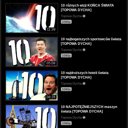
10 różnych wizji KOŃCA ŚWIATA
[TOPOWA DYCHA]
Topowa Dycha
1080p
11:39
10 najbogatszych sportowców świata
[TOPOWA DYCHA]
Topowa Dycha
1080p
05:08
10 najdroższych hoteli świata
[TOPOWA DYCHA]
Topowa Dycha
1080p
08:28
10 NAJPOTĘŻNIEJSZYCH maszyn
świata [TOPOWA DYCHA]
Topowa Dycha
1080p