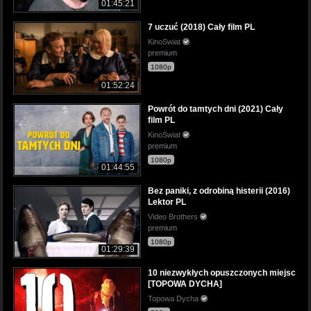
01:45:21
7 uczuć (2018) Cały film PL
KinoSwiat
premium
1080p
01:52:24
Powrót do tamtych dni (2021) Cały
film PL
KinoSwiat
premium
1080p
01:44:55
Bez paniki, z odrobiną histerii (2016)
Lektor PL
Video Brothers
premium
1080p
01:29:39
10 niezwykłych opuszczonych miejsc
[TOPOWA DYCHA]
Topowa Dycha