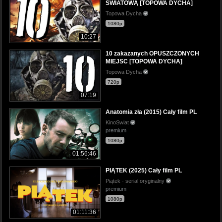
ŚWIATOWĄ [TOPOWA DYCHA]
Topowa Dycha
1080p
10:27
10 zakazanych OPUSZCZONYCH
MIEJSC [TOPOWA DYCHA]
Topowa Dycha
720p
07:19
Anatomia zła (2015) Cały film PL
KinoSwiat
premium
1080p
01:56:46
PIĄTEK (2025) Cały film PL
Piątek - serial oryginalny
premium
1080p
01:11:36