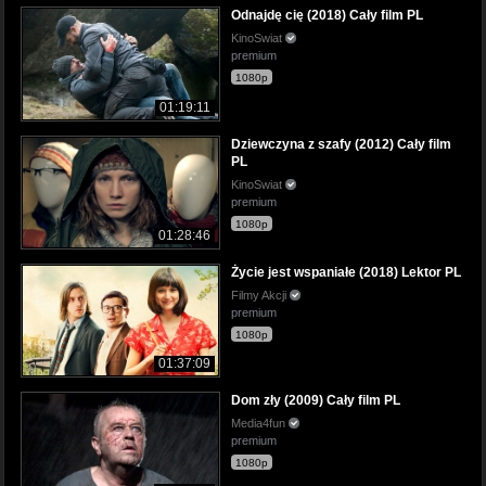
Odnajdę cię (2018) Cały film PL
KinoSwiat
premium
1080p
01:19:11
Dziewczyna z szafy (2012) Cały film
PL
KinoSwiat
premium
1080p
01:28:46
Życie jest wspaniałe (2018) Lektor PL
Filmy Akcji
premium
1080p
01:37:09
Dom zły (2009) Cały film PL
Media4fun
premium
1080p