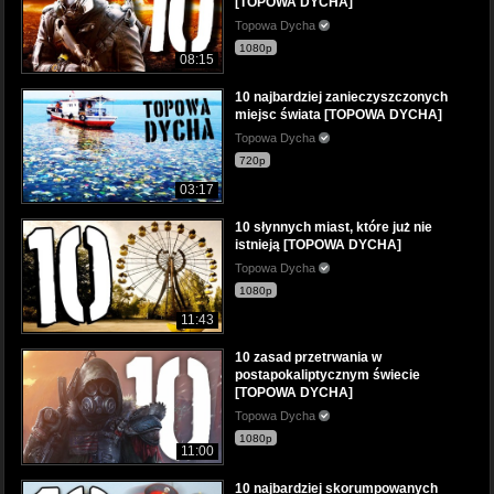
[TOPOWA DYCHA]
Topowa Dycha
1080p
08:15
10 najbardziej zanieczyszczonych
miejsc świata [TOPOWA DYCHA]
Topowa Dycha
720p
03:17
10 słynnych miast, które już nie
istnieją [TOPOWA DYCHA]
Topowa Dycha
1080p
11:43
10 zasad przetrwania w
postapokaliptycznym świecie
[TOPOWA DYCHA]
Topowa Dycha
1080p
11:00
10 najbardziej skorumpowanych