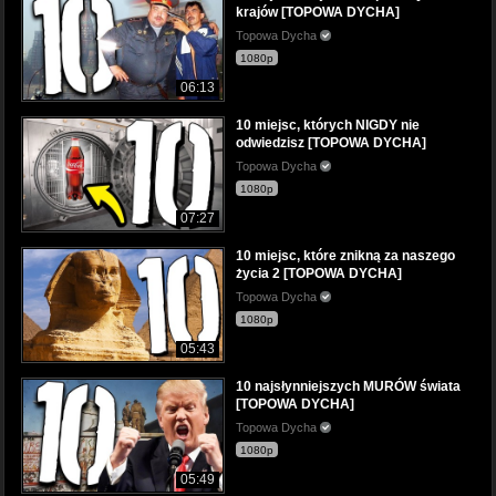
krajów [TOPOWA DYCHA]
Topowa Dycha
1080p
06:13
10 miejsc, których NIGDY nie
odwiedzisz [TOPOWA DYCHA]
Topowa Dycha
1080p
07:27
10 miejsc, które znikną za naszego
życia 2 [TOPOWA DYCHA]
Topowa Dycha
1080p
05:43
10 najsłynniejszych MURÓW świata
[TOPOWA DYCHA]
Topowa Dycha
1080p
05:49