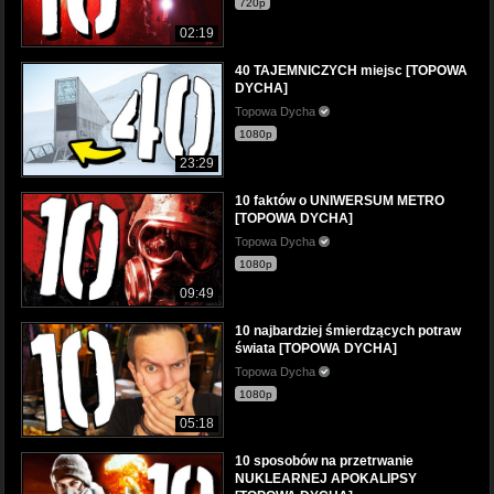
720p
02:19
40 TAJEMNICZYCH miejsc [TOPOWA
DYCHA]
Topowa Dycha
1080p
23:29
10 faktów o UNIWERSUM METRO
[TOPOWA DYCHA]
Topowa Dycha
1080p
09:49
10 najbardziej śmierdzących potraw
świata [TOPOWA DYCHA]
Topowa Dycha
1080p
05:18
10 sposobów na przetrwanie
NUKLEARNEJ APOKALIPSY