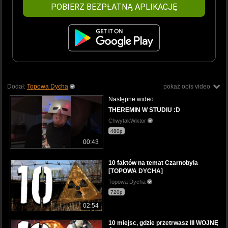
POBIERZ BEZPŁATNĄ APLIKACJĘ
Dodał:
Topowa Dycha
pokaż opis video
Następne wideo:
THEREMIN W STUDIU :D
ChwytakWiktor
480p
00:43
10 faktów na temat Czarnobyla
[TOPOWA DYCHA]
Topowa Dycha
720p
02:54
10 miejsc, gdzie przetrwasz III WOJNĘ