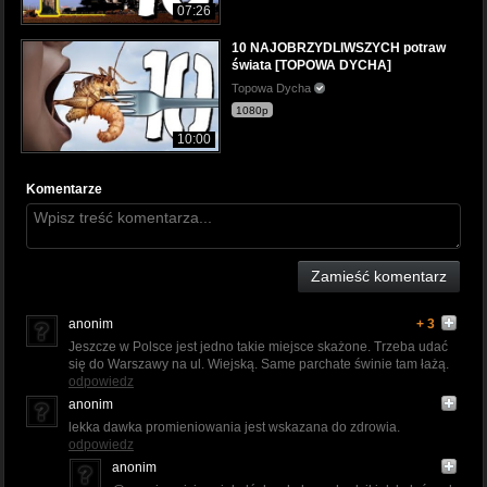
07:26
10 NAJOBRZYDLIWSZYCH potraw
świata [TOPOWA DYCHA]
Topowa Dycha
1080p
10:00
Komentarze
Zamieść komentarz
anonim
+ 3
Jeszcze w Polsce jest jedno takie miejsce skażone. Trzeba udać
się do Warszawy na ul. Wiejską. Same parchate świnie tam łażą.
odpowiedz
anonim
lekka dawka promieniowania jest wskazana do zdrowia.
odpowiedz
anonim