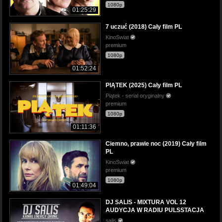
1080p
01:25:29
7 uczuć (2018) Cały film PL
KinoSwiat
premium
1080p
01:52:24
PIĄTEK (2025) Cały film PL
Piątek - serial oryginalny
premium
1080p
01:11:36
Ciemno, prawie noc (2019) Cały film
PL
KinoSwiat
premium
1080p
01:49:04
DJ SALIS - MIXTURA VOL 12
AUDYCJA W RADIU PULSSTACJA
salis