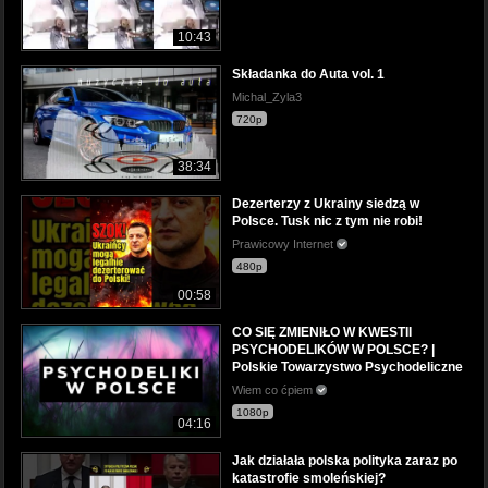
10:43
Składanka do Auta vol. 1
Michal_Zyla3
720p
38:34
Dezerterzy z Ukrainy siedzą w
Polsce. Tusk nic z tym nie robi!
Prawicowy Internet
480p
00:58
CO SIĘ ZMIENIŁO W KWESTII
PSYCHODELIKÓW W POLSCE? |
Polskie Towarzystwo Psychodeliczne
Wiem co ćpiem
1080p
04:16
Jak działała polska polityka zaraz po
katastrofie smoleńskiej?