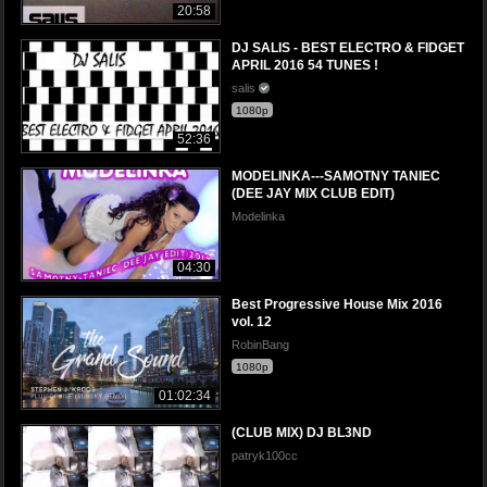
20:58
DJ SALIS - BEST ELECTRO & FIDGET
APRIL 2016 54 TUNES !
salis
1080p
52:36
MODELINKA---SAMOTNY TANIEC
(DEE JAY MIX CLUB EDIT)
Modelinka
04:30
Best Progressive House Mix 2016
vol. 12
RobinBang
1080p
01:02:34
(CLUB MIX) DJ BL3ND
patryk100cc