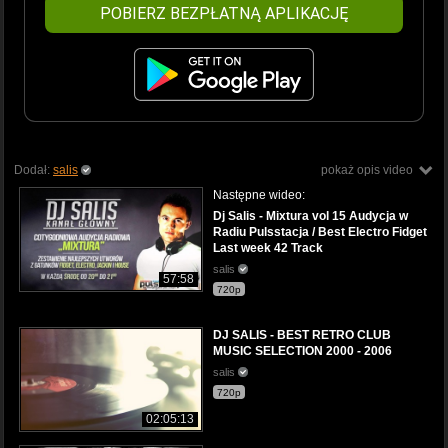
POBIERZ BEZPŁATNĄ APLIKACJĘ
Dodał:
salis
pokaż opis video
Następne wideo:
Dj Salis - Mixtura vol 15 Audycja w
Radiu Pulsstacja / Best Electro Fidget
Last week 42 Track
salis
57:58
720p
DJ SALIS - BEST RETRO CLUB
MUSIC SELECTION 2000 - 2006
salis
720p
02:05:13