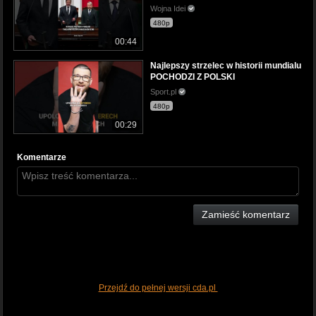
Wojna Idei
480p
00:44
Najlepszy strzelec w historii mundialu
POCHODZI Z POLSKI
Sport.pl
480p
00:29
Komentarze
Zamieść komentarz
Przejdź do pełnej wersji cda.pl