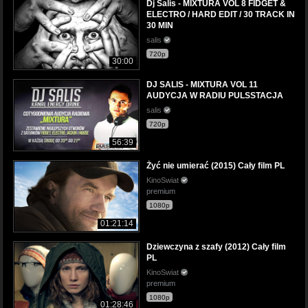
Dj Salis - MIXTURA VOL 8 FIDGET &
ELECTRO / HARD EDIT / 30 TRACK IN
30 MIN
salis
720p
30:00
DJ SALIS - MIXTURA VOL 11
AUDYCJA W RADIU PULSSTACJA
salis
720p
56:39
Żyć nie umierać (2015) Cały film PL
KinoSwiat
premium
1080p
01:21:14
Dziewczyna z szafy (2012) Cały film
PL
KinoSwiat
premium
1080p
01:28:46