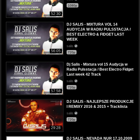
1080p
52:30
DJ SALIS - MIXTURA VOL 14
AUDYCJA W RADIU PULSSTACJA /
BEST ELECTRO & FIDGET LAST
WEEK
salis
56:05
720p
Dj Salis - Mixtura vol 15 Audycja w
Radiu Pulsstacja / Best Electro Fidget
Last week 42 Track
salis
720p
57:58
DJ SALIS - NAJLEPSZE PRODUKCJE
I REMIXY 2016 & 2015 + Tracklista
salis
720p
29:28
DJ SALIS - NEVADA NUR 17.10.2009