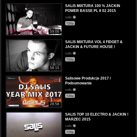
SALIS MIXTURA 100 % JACKIN
POWER BASSE PL 8 02 2015
salis
720p
59:06
SALIS MIXTURA VOL 4 FIDGET &
JACKIN & FUTURE HOUSE !
salis
720p
58:15
Salisowe Produkcje 2017 /
Podsumowanie
salis
720p
28:58
SALIS TOP 10 ELECTRO & JACKIN !
MARZEC 2015
salis
720p