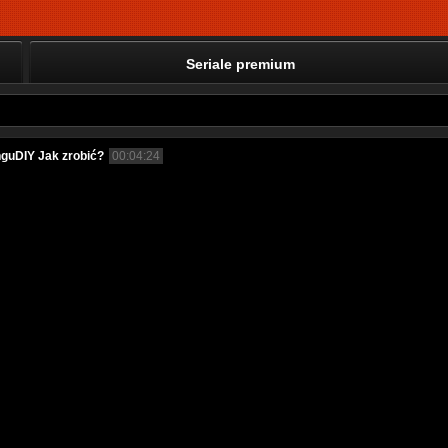
Seriale premium
nguDIY Jak zrobić?
00:04:24