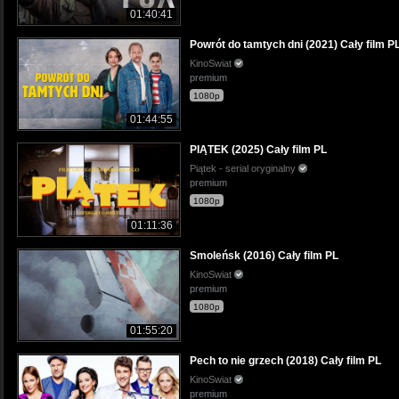
01:40:41
Powrót do tamtych dni (2021) Cały film P
KinoSwiat
premium
1080p
01:44:55
PIĄTEK (2025) Cały film PL
Piątek - serial oryginalny
premium
1080p
01:11:36
Smoleńsk (2016) Cały film PL
KinoSwiat
premium
1080p
01:55:20
Pech to nie grzech (2018) Cały film PL
KinoSwiat
premium