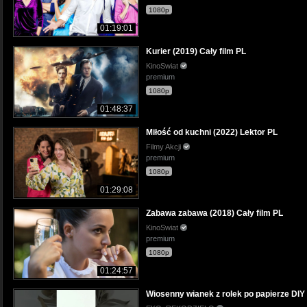
1080p
01:19:01
Kurier (2019) Cały film PL
KinoSwiat
premium
1080p
01:48:37
Miłość od kuchni (2022) Lektor PL
Filmy Akcji
premium
1080p
01:29:08
Zabawa zabawa (2018) Cały film PL
KinoSwiat
premium
1080p
01:24:57
Wiosenny wianek z rolek po papierze DIY