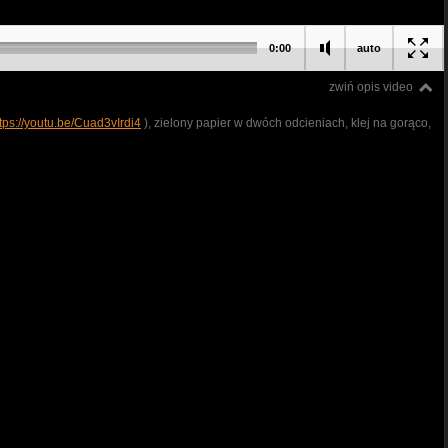
0:00
auto
zwiń opis video
tps://youtu.be/Cuad3vIrdi4
), zielony papier w dwóch odcieniach, klej na gorąco,