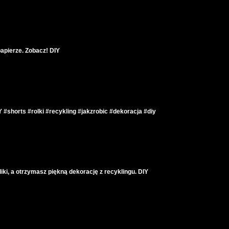
apierze. Zobacz! DIY
Y #shorts #rolki #recykling #jakzrobic #dekoracja #diy
liki, a otrzymasz piękną dekorację z recyklingu. DIY