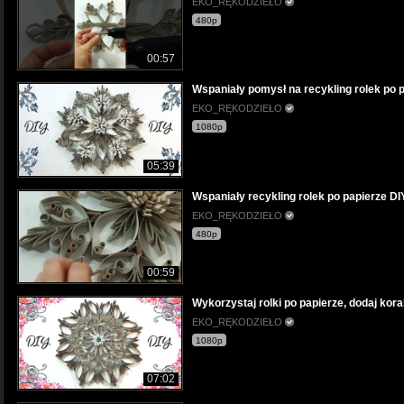
EKO_RĘKODZIEŁO
480p
00:57
Wspaniały pomysł na recykling rolek po p
EKO_RĘKODZIEŁO
1080p
05:39
Wspaniały recykling rolek po papierze DI
EKO_RĘKODZIEŁO
480p
00:59
Wykorzystaj rolki po papierze, dodaj kora
EKO_RĘKODZIEŁO
1080p
07:02