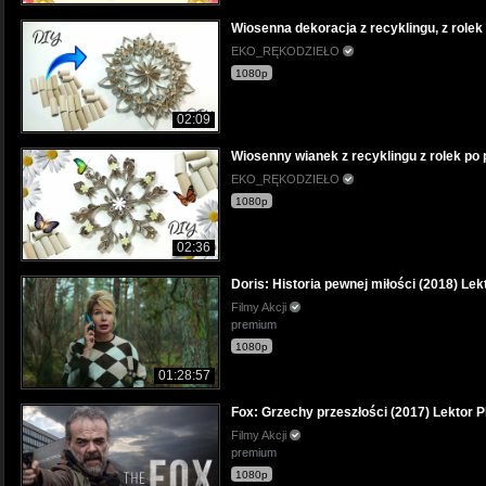
Wiosenna dekoracja z recyklingu, z rolek 
EKO_RĘKODZIEŁO
1080p
02:09
Wiosenny wianek z recyklingu z rolek po 
EKO_RĘKODZIEŁO
1080p
02:36
Doris: Historia pewnej miłości (2018) Lek
Filmy Akcji
premium
1080p
01:28:57
Fox: Grzechy przeszłości (2017) Lektor 
Filmy Akcji
premium
1080p