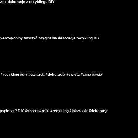
wite dekoracje z recyklingu DIY
apierowych by tworzyć oryginalne dekoracje recykling DIY
s #recykling #diy #gwiazda #dekoracja #swieta #zima #kwiat
apierze? DIY #shorts #rolki #recykling #jakzrobic #dekoracja