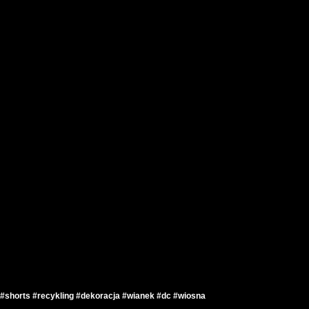
 #shorts #recykling #dekoracja #wianek #dc #wiosna