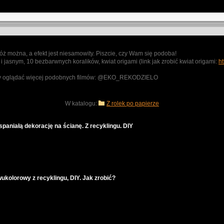
ż można, a efekt jest niesamowity. Piszcie, czy Wam się podoba!
jasnym, 10 bezbarwnych koralików, kwiat origami (link jak zrobić kwiat origami:
ht
, aby oglądać więcej podobnych filmów: @EKO_REKODZIELO
W katalogu:
Z rolek po papierze
spaniałą dekorację na ścianę. Z recyklingu. DIY
wukolorowy z recyklingu, DIY. Jak zrobić?