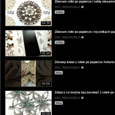
Zbieram rolki po papierze i robię niesamo
EKO_RĘKODZIEŁO
1080p
04:39
Zbieram rolki po papierze i ręcznikach p
EKO_RĘKODZIEŁO
1080p
05:34
Zimowy kwiat z rolek po papierze #short
EKO_RĘKODZIEŁO
480p
00:59
Zobacz co można wyczarować z rolek po p
EKO_RĘKODZIEŁO
480p
00:59