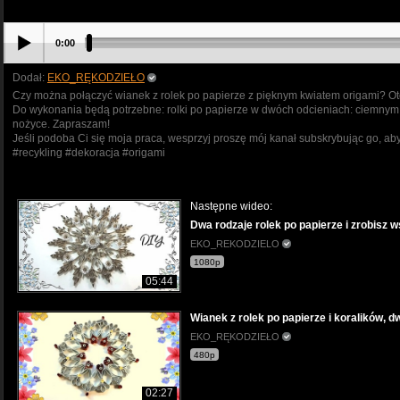
0:00
Dodał:
EKO_RĘKODZIEŁO
Czy można połączyć wianek z rolek po papierze z pięknym kwiatem origami? Otó
Do wykonania będą potrzebne: rolki po papierze w dwóch odcieniach: ciemnym i 
nożyce. Zapraszam!
Jeśli podoba Ci się moja praca, wesprzyj proszę mój kanał subskrybując go
#recykling #dekoracja #origami
Następne wideo:
Dwa rodzaje rolek po papierze i zrobisz w
EKO_REKODZIELO
1080p
05:44
Wianek z rolek po papierze i koralików, d
EKO_RĘKODZIEŁO
480p
02:27