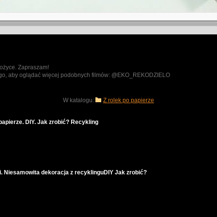
 nożyce. Zapraszam!
jąc go, aby oglądać więcej podobnych filmów: @EKO_REKODZIELO
W katalogu:
Z rolek po papierze
papierze. DIY. Jak zrobić? Recykling
mi. Niesamowita dekoracja z recyklinguDIY Jak zrobić?