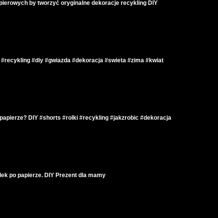
apierowych by tworzyć oryginalne dekoracje recykling DIY
s #recykling #diy #gwiazda #dekoracja #swieta #zima #kwiat
apierze? DIY #shorts #rolki #recykling #jakzrobic #dekoracja
olek po papierze. DIY Prezent dla mamy