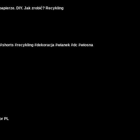
papierze. DIY. Jak zrobić? Recykling
 #shorts #recykling #dekoracja #wianek #dc #wiosna
tor PL