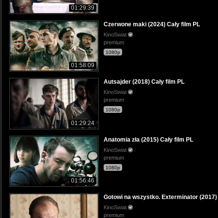
01:29:39
Czerwone maki (2024) Cały film PL
KinoSwiat
premium
1080p
01:58:09
Autsajder (2018) Cały film PL
KinoSwiat
premium
1080p
01:29:24
Anatomia zła (2015) Cały film PL
KinoSwiat
premium
1080p
01:56:46
Gotowi na wszystko. Exterminator (2017) 
KinoSwiat
premium