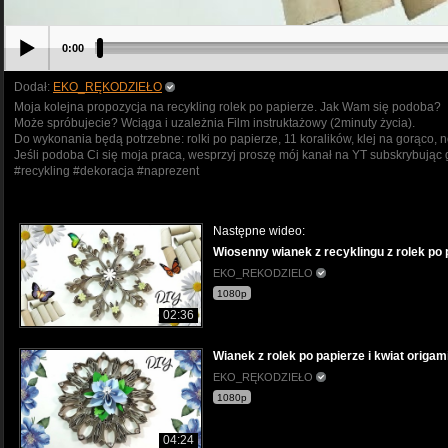
0:00
Dodał:
EKO_RĘKODZIEŁO
Moja kolejna propozycja na recykling rolek po papierze. Jak Wam się podoba?
Może spróbujecie? Wciąga i uzależnia Film instruktażowy (2minuty życia).
Do wykonania będą potrzebne: rolki po papierze, 11 koralików, klej na gorąco,
Jeśli podoba Ci się moja praca, wesprzyj proszę mój kanał na YT subskrybu
#recykling #dekoracja #naprezent
Następne wideo:
Wiosenny wianek z recyklingu z rolek po 
EKO_REKODZIELO
1080p
02:36
Wianek z rolek po papierze i kwiat origa
EKO_RĘKODZIEŁO
1080p
04:24