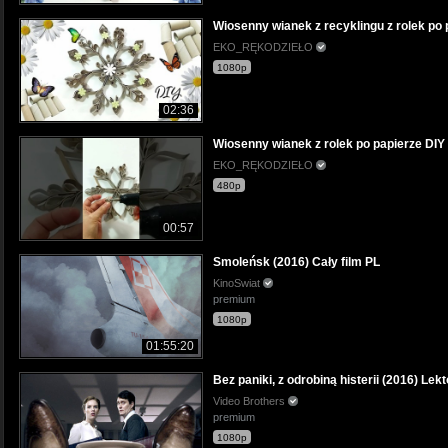
Wiosenny wianek z recyklingu z rolek po 
EKO_RĘKODZIEŁO
1080p
02:36
Wiosenny wianek z rolek po papierze DIY
EKO_RĘKODZIEŁO
480p
00:57
Smoleńsk (2016) Cały film PL
KinoSwiat
premium
1080p
01:55:20
Bez paniki, z odrobiną histerii (2016) Lek
Video Brothers
premium
1080p