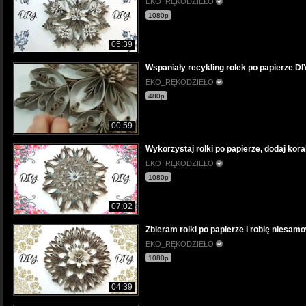
EKO_RĘKODZIEŁO
1080p
05:39
Wspaniały recykling rolek po papierze DI
EKO_RĘKODZIEŁO
480p
00:59
Wykorzystaj rolki po papierze, dodaj kora
EKO_RĘKODZIEŁO
1080p
07:02
Zbieram rolki po papierze i robię niesamo
EKO_RĘKODZIEŁO
1080p
04:39