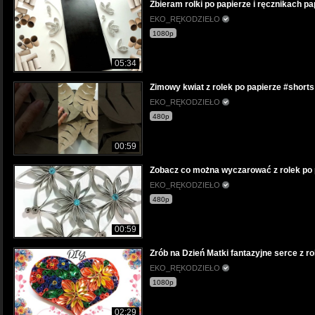
Zbieram rolki po papierze i ręcznikach p
EKO_RĘKODZIEŁO
1080p
05:34
Zimowy kwiat z rolek po papierze #short
EKO_RĘKODZIEŁO
480p
00:59
Zobacz co można wyczarować z rolek po p
EKO_RĘKODZIEŁO
480p
00:59
Zrób na Dzień Matki fantazyjne serce z r
EKO_RĘKODZIEŁO
1080p
02:29