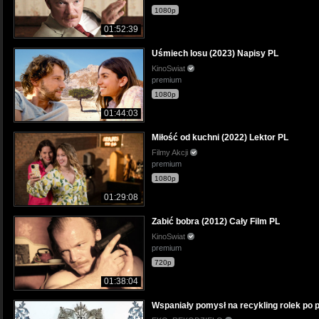
1080p
01:52:39
Uśmiech losu (2023) Napisy PL
KinoSwiat
premium
1080p
01:44:03
Miłość od kuchni (2022) Lektor PL
Filmy Akcji
premium
1080p
01:29:08
Zabić bobra (2012) Cały Film PL
KinoSwiat
premium
720p
01:38:04
Wspaniały pomysł na recykling rolek po p