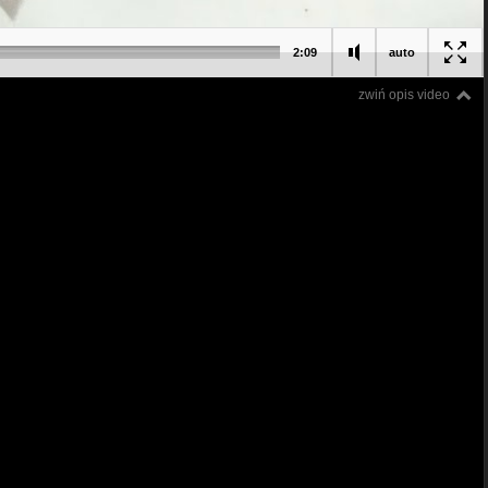
2:09
auto
zwiń opis video