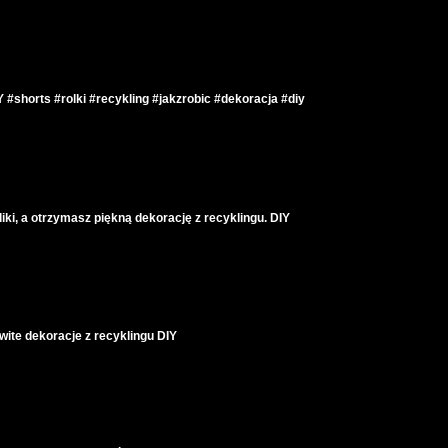
Y #shorts #rolki #recykling #jakzrobic #dekoracja #diy
liki, a otrzymasz piękną dekorację z recyklingu. DIY
wite dekoracje z recyklingu DIY