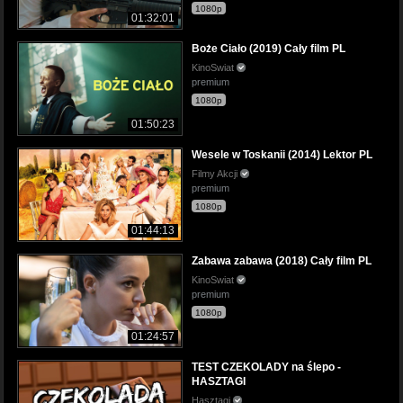
1080p
01:32:01
Boże Ciało (2019) Cały film PL
KinoSwiat
premium
1080p
01:50:23
Wesele w Toskanii (2014) Lektor PL
Filmy Akcji
premium
1080p
01:44:13
Zabawa zabawa (2018) Cały film PL
KinoSwiat
premium
1080p
01:24:57
TEST CZEKOLADY na ślepo -
HASZTAGI
Hasztagi