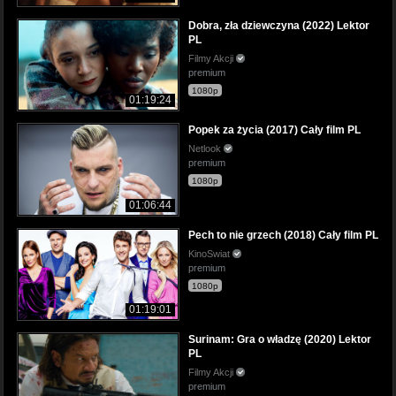
Dobra, zła dziewczyna (2022) Lektor
PL
Filmy Akcji
premium
1080p
01:19:24
Popek za życia (2017) Cały film PL
Netlook
premium
1080p
01:06:44
Pech to nie grzech (2018) Cały film PL
KinoSwiat
premium
1080p
01:19:01
Surinam: Gra o władzę (2020) Lektor
PL
Filmy Akcji
premium