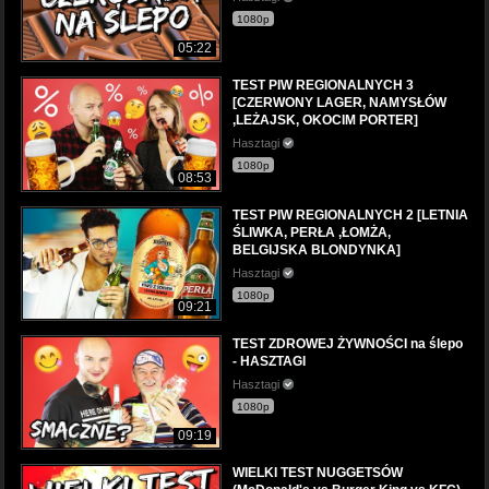
1080p
05:22
TEST PIW REGIONALNYCH 3
[CZERWONY LAGER, NAMYSŁÓW
,LEŻAJSK, OKOCIM PORTER]
Hasztagi
1080p
08:53
TEST PIW REGIONALNYCH 2 [LETNIA
ŚLIWKA, PERŁA ,ŁOMŻA,
BELGIJSKA BLONDYNKA]
Hasztagi
1080p
09:21
TEST ZDROWEJ ŻYWNOŚCI na ślepo
- HASZTAGI
Hasztagi
1080p
09:19
WIELKI TEST NUGGETSÓW