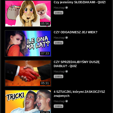
Czy jesteśmy SŁODZIAKAMI - QUIZ!
Hasztagi
1080p
05:56
CZY ODGADNIESZ JEJ WIEK?
Hasztagi
1080p
07:33
CZY SPRZEDALIBYŚMY DUSZĘ
DIABŁU? - QUIZ
Hasztagi
1080p
05:31
4 SZTUCZKI, którymi ZASKOCZYSZ
znajomych
Hasztagi
1080p
04:29