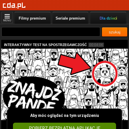
Filmy premium
Seriale premium
Dla dzieci
MENU
szukaj
INTERAKTYWNY TEST NA SPOSTRZEGAWCZOŚĆ
00:04:06
Aby móc oglądać na tym urządzeniu
POBIERZ BEZPŁATNĄ APLIKACJĘ