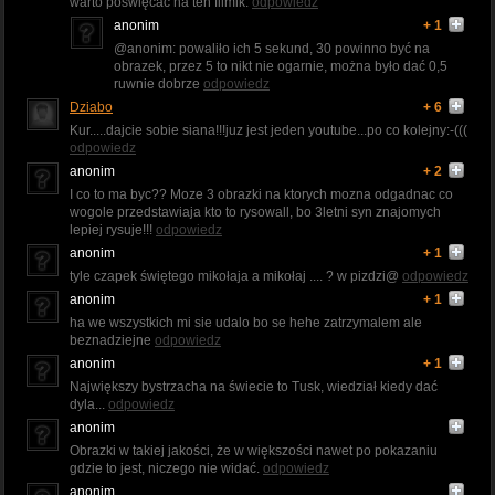
warto poświęcać na ten filmik.
odpowiedz
anonim
+ 1
@anonim: powaliło ich 5 sekund, 30 powinno być na
obrazek, przez 5 to nikt nie ogarnie, można było dać 0,5
ruwnie dobrze
odpowiedz
Dziabo
+ 6
Kur.....dajcie sobie siana!!!juz jest jeden youtube...po co kolejny:-(((
odpowiedz
anonim
+ 2
I co to ma byc?? Moze 3 obrazki na ktorych mozna odgadnac co
wogole przedstawiaja kto to rysowall, bo 3letni syn znajomych
lepiej rysuje!!!
odpowiedz
anonim
+ 1
tyle czapek świętego mikołaja a mikołaj .... ? w pizdzi@
odpowiedz
anonim
+ 1
ha we wszystkich mi sie udalo bo se hehe zatrzymalem ale
beznadziejne
odpowiedz
anonim
+ 1
Największy bystrzacha na świecie to Tusk, wiedział kiedy dać
dyla...
odpowiedz
anonim
Obrazki w takiej jakości, że w większości nawet po pokazaniu
gdzie to jest, niczego nie widać.
odpowiedz
anonim