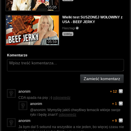
05:05
Wielki test SUSZONEJ WOŁOWINY z
USA - BEEF JERKY
Hasztagi
1080p
05:59
Komentarze
Zamieść komentarz
anonim
+ 12
CDA spada na psy ;-)
odpowiedz
anonim
+ 1
@anonim: Wymyślę jakiś chwytliwy temacik wkleje swoje
ryło i będę znanY
odpowiedz
anonim
+ 9
Ja bym dał 5 sekund na wszystkie a nie jeden, bo więcej czasu nie