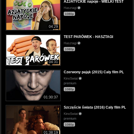
AZJATYCKIE napoje - WIELKI TEST
Hasztagi
1080p
04:29
TEST PARÓWEK - HASZTAGI
Hasztagi
1080p
04:31
Czerwony pająk (2015) Cały film PL
KinoSwiat
premium
1080p
01:30:37
Szczęście świata (2016) Cały film PL
KinoSwiat
premium
1080p
01:38:19