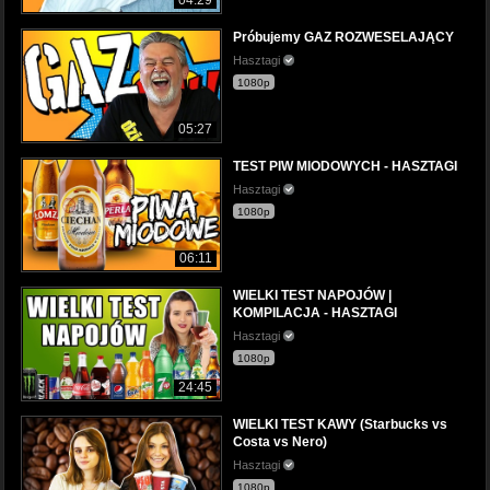
Próbujemy GAZ ROZWESELAJĄCY
Hasztagi
1080p
05:27
TEST PIW MIODOWYCH - HASZTAGI
Hasztagi
1080p
06:11
WIELKI TEST NAPOJÓW |
KOMPILACJA - HASZTAGI
Hasztagi
1080p
24:45
WIELKI TEST KAWY (Starbucks vs
Costa vs Nero)
Hasztagi
1080p