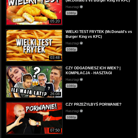
(McDonald's vs Burger King vs KFC)
Hasztagi
1080p
05:20
WIELKI TEST FRYTEK (McDonald's vs
Burger King vs KFC)
Hasztagi
1080p
03:48
CZY ODGADNIESZ ICH WIEK? |
KOMPILACJA - HASZTAGI
Hasztagi
1080p
26:08
CZY PRZEŻYŁBYŚ PORWANIE?
Hasztagi
1080p
07:50