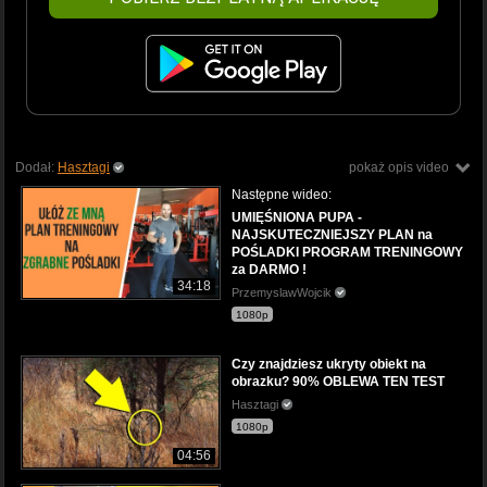
Dodał:
Hasztagi
pokaż opis video
Następne wideo:
UMIĘŚNIONA PUPA -
NAJSKUTECZNIEJSZY PLAN na
POŚLADKI PROGRAM TRENINGOWY
za DARMO !
34:18
PrzemyslawWojcik
1080p
Czy znajdziesz ukryty obiekt na
obrazku? 90% OBLEWA TEN TEST
Hasztagi
1080p
04:56