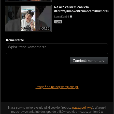
Na oko całkiem całkiem
#zdrowy#naoko#zhumorem#humor#uśmie
kamaKan88
480p
00:15
Komentarze
Zamieść komentarz
Przejdź do pełnej wersji cda.pl
Nasz serwis wykorzystuje pliki cookie (zobacz
naszą politykę
). Warunki
przechowywania lub dostępu do plików cookies możesz zmienić w