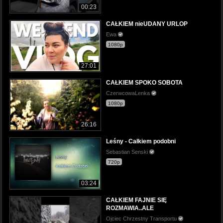
00:23
CAŁKIEM nieUDANY URLOP
Ewa
1080p
27:01
CAŁKIEM SPOKO SOBOTA
CzerwcowaLenka
1080p
26:16
Leśny - Całkiem podobni
Sebastian Senski
720p
03:24
CAŁKIEM FAJNIE SIĘ
ROZMAWIA..ALE
Ojciec Chrzestny Transportu