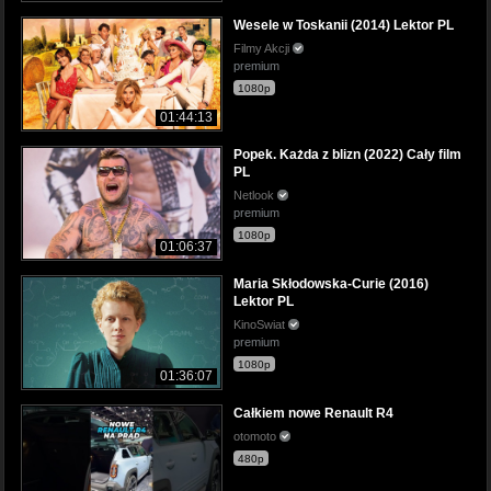
Wesele w Toskanii (2014) Lektor PL
Filmy Akcji
premium
1080p
01:44:13
Popek. Każda z blizn (2022) Cały film
PL
Netlook
premium
1080p
01:06:37
Maria Skłodowska-Curie (2016)
Lektor PL
KinoSwiat
premium
1080p
01:36:07
Całkiem nowe Renault R4
otomoto
480p