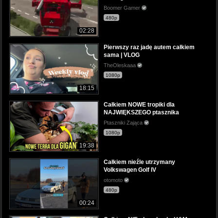
Boomer Gamer
480p
02:28
Pierwszy raz jadę autem całkiem
sama | VLOG
TheOleskaaa
1080p
18:15
Całkiem NOWE tropiki dla
NAJWIĘKSZEGO ptasznika
Ptaszniki Zająca
1080p
19:38
Całkiem nieźle utrzymany
Volkswagen Golf IV
otomoto
480p
00:24