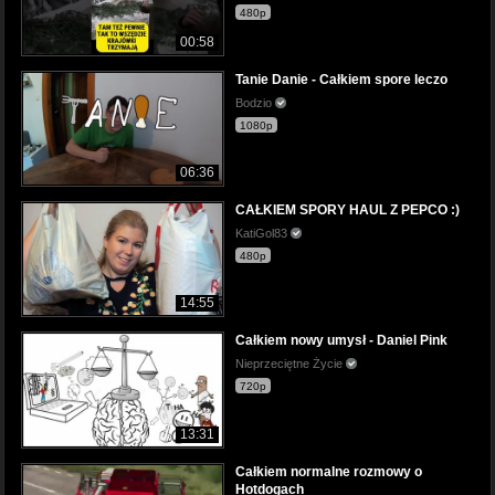
480p
00:58
Tanie Danie - Całkiem spore leczo
Bodzio
1080p
06:36
CAŁKIEM SPORY HAUL Z PEPCO :)
KatiGol83
480p
14:55
Całkiem nowy umysł - Daniel Pink
Nieprzeciętne Życie
720p
13:31
Całkiem normalne rozmowy o
Hotdogach