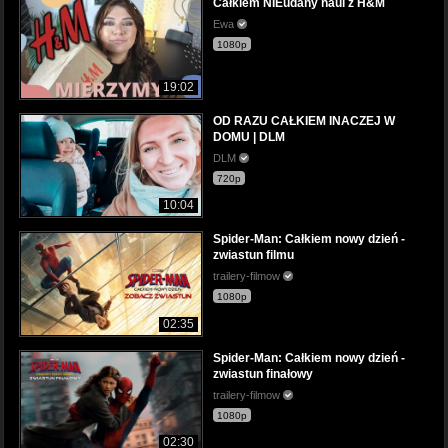
Całkiem NIEudany haul z H&M
Ewa
1080p
19:02
OD RAZU CAŁKIEM INACZEJ W
DOMU | DLM
DLM
720p
10:04
Spider-Man: Całkiem nowy dzień -
zwiastun filmu
trailery-filmow
1080p
02:35
Spider-Man: Całkiem nowy dzień -
zwiastun finałowy
trailery-filmow
1080p
02:30