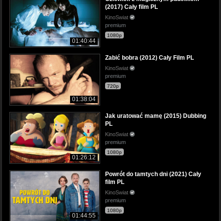
(2017) Cały film PL
KinoSwiat
premium
1080p
01:40:44
Zabić bobra (2012) Cały Film PL
KinoSwiat
premium
720p
01:38:04
Jak uratować mamę (2015) Dubbing
PL
KinoSwiat
premium
1080p
01:26:12
Powrót do tamtych dni (2021) Cały
film PL
KinoSwiat
premium
1080p
01:44:55