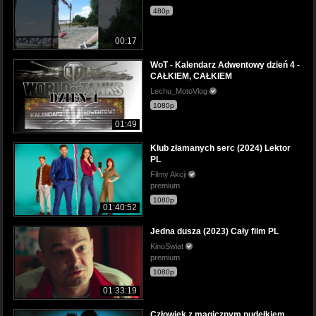
480p
00:17
WoT - Kalendarz Adwentowy dzień 4 -
CAŁKIEM, CAŁKIEM
Lechu_MotoVlog
1080p
01:49
Klub złamanych serc (2024) Lektor
PL
Filmy Akcji
premium
1080p
01:40:52
Jedna dusza (2023) Cały film PL
KinoSwiat
premium
1080p
01:33:19
Człowiek z magicznym pudełkiem