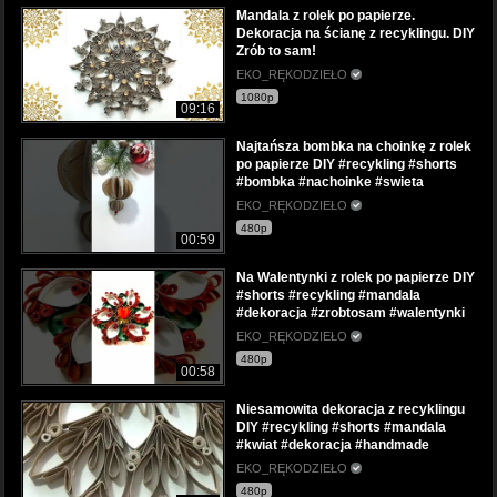
Mandala z rolek po papierze.
Dekoracja na ścianę z recyklingu. DIY
Zrób to sam!
EKO_RĘKODZIEŁO
1080p
09:16
Najtańsza bombka na choinkę z rolek
po papierze DIY #recykling #shorts
#bombka #nachoinke #swieta
EKO_RĘKODZIEŁO
480p
00:59
Na Walentynki z rolek po papierze DIY
#shorts #recykling #mandala
#dekoracja #zrobtosam #walentynki
EKO_RĘKODZIEŁO
480p
00:58
Niesamowita dekoracja z recyklingu
DIY #recykling #shorts #mandala
#kwiat #dekoracja #handmade
EKO_RĘKODZIEŁO
480p