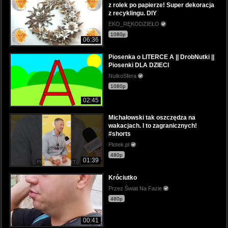
z rolek po papierze! Super dekoracja
z recyklingu. DIY
EKO_RĘKODZIEŁO
1080p
06:36
Piosenka o LITERCE A || DrobNutki ||
Piosenki DLA DZIECI
NutkoSfera
1080p
02:45
Michałowski tak oszczędza na
wakacjach. I to zagranicznych!
#shorts
Plotek.pl
480p
01:39
Króciutko
Przez Świat Na Fazie
480p
00:41