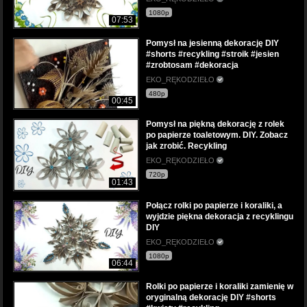
1080p
07:53
Pomysł na jesienną dekorację DIY
#shorts #recykling #stroik #jesien
#zrobtosam #dekoracja
EKO_RĘKODZIEŁO
480p
00:45
Pomysł na piękną dekorację z rolek
po papierze toaletowym. DIY. Zobacz
jak zrobić. Recykling
EKO_RĘKODZIEŁO
720p
01:43
Połącz rolki po papierze i koraliki, a
wyjdzie piękna dekoracja z recyklingu
DIY
EKO_RĘKODZIEŁO
1080p
06:44
Rolki po papierze i koraliki zamienię w
oryginalną dekorację DIY #shorts