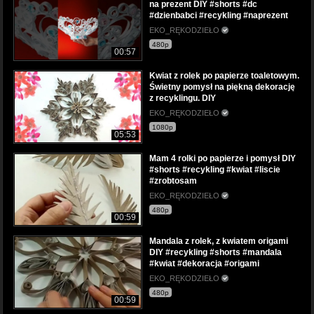
na prezent DIY #shorts #dc
#dzienbabci #recykling #naprezent
EKO_RĘKODZIEŁO
480p
00:57
Kwiat z rolek po papierze toaletowym.
Świetny pomysł na piękną dekorację
z recyklingu. DIY
EKO_RĘKODZIEŁO
1080p
05:53
Mam 4 rolki po papierze i pomysł DIY
#shorts #recykling #kwiat #liscie
#zrobtosam
EKO_RĘKODZIEŁO
480p
00:59
Mandala z rolek, z kwiatem origami
DIY #recykling #shorts #mandala
#kwiat #dekoracja #origami
EKO_RĘKODZIEŁO
480p
00:59