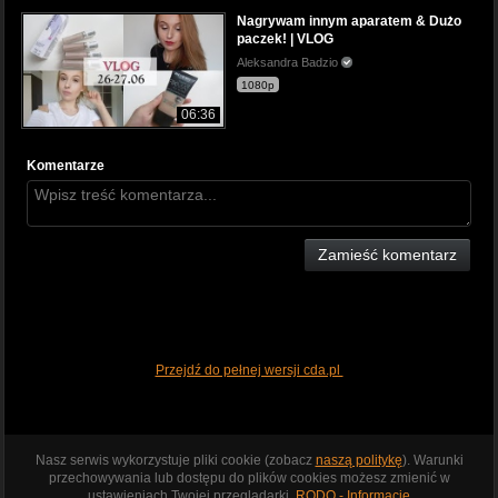
Nagrywam innym aparatem & Dużo
paczek! | VLOG
Aleksandra Badzio
1080p
06:36
Komentarze
Zamieść komentarz
Przejdź do pełnej wersji cda.pl
Nasz serwis wykorzystuje pliki cookie (zobacz
naszą politykę
). Warunki
przechowywania lub dostępu do plików cookies możesz zmienić w
ustawieniach Twojej przeglądarki.
RODO - Informacje