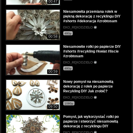
00:47
Niesamowita przemiana rolek w
piękną dekorację z recyklingu DIY
#shorts #dekoracja #zrobtosam
EKO_RĘKODZIEŁO
480p
00:58
Niesamowite rolki po papierze DIY
#shorts #recykling #kwiat #liscie
#zrobtosam
EKO_RĘKODZIEŁO
480p
00:59
Nowy pomysł na niesamowitą
dekorację z rolek po papierze
Recykling DIY Jak zrobić?
EKO_RĘKODZIEŁO
1080p
09:50
Pomysł, jak wykorzystać rolki po
papierze i stworzyć niesamowitą
dekorację z recyklingu DIY
EKO_RĘKODZIEŁO