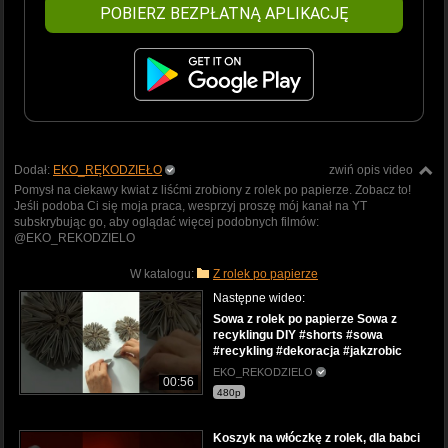
POBIERZ BEZPŁATNĄ APLIKACJĘ
Dodał:
EKO_RĘKODZIEŁO
zwiń opis video
Pomysł na ciekawy kwiat z liśćmi zrobiony z rolek po papierze. Zobacz to!
Jeśli podoba Ci się moja praca, wesprzyj proszę mój kanał na YT
subskrybując go, aby oglądać więcej podobnych filmów:
@EKO_REKODZIELO
W katalogu:
Z rolek po papierze
Następne wideo:
Sowa z rolek po papierze Sowa z
recyklingu DIY #shorts #sowa
#recykling #dekoracja #jakzrobic
EKO_REKODZIELO
00:56
480p
Koszyk na włóczkę z rolek, dla babci