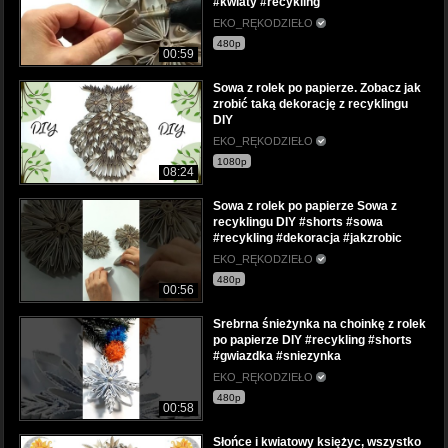
#kwiaty #recykling
EKO_RĘKODZIEŁO
480p
00:59
Sowa z rolek po papierze. Zobacz jak
zrobić taką dekorację z recyklingu
DIY
EKO_RĘKODZIEŁO
1080p
08:24
Sowa z rolek po papierze Sowa z
recyklingu DIY #shorts #sowa
#recykling #dekoracja #jakzrobic
EKO_RĘKODZIEŁO
480p
00:56
Srebrna śnieżynka na choinkę z rolek
po papierze DIY #recykling #shorts
#gwiazdka #sniezynka
EKO_RĘKODZIEŁO
480p
00:58
Słońce i kwiatowy księżyc, wszystko