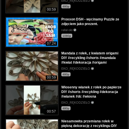
EKO_RĘKODZIEŁO
480p
00:59
Proxxon DSH - wycinamy Puzzle ze
zdjęciem jako prezent.
rafal-olo
1080p
07:24
Mandala z rolek, z kwiatem origami
DIY #recykling #shorts #mandala
#kwiat #dekoracja #origami
EKO_RĘKODZIEŁO
480p
00:59
Wiosenny wianek z rolek po papierze
DIY #shorts #recykling #dekoracja
#wianek #dc #wiosna
EKO_RĘKODZIEŁO
480p
00:57
Niesamowita przemiana rolek w
piękną dekorację z recyklingu DIY