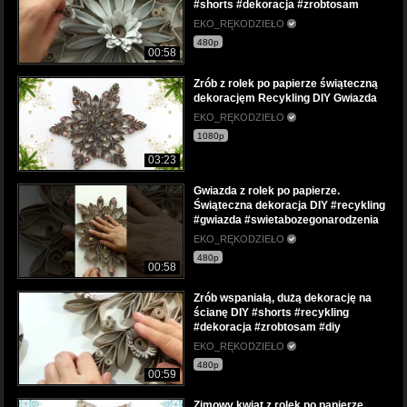
#shorts #dekoracja #zrobtosam
EKO_RĘKODZIEŁO
480p
00:58
Zrób z rolek po papierze świąteczną
dekoracjęm Recykling DIY Gwiazda
EKO_RĘKODZIEŁO
1080p
03:23
Gwiazda z rolek po papierze.
Świąteczna dekoracja DIY #recykling
#gwiazda #swietabozegonarodzenia
EKO_RĘKODZIEŁO
480p
00:58
Zrób wspaniałą, dużą dekorację na
ścianę DIY #shorts #recykling
#dekoracja #zrobtosam #diy
EKO_RĘKODZIEŁO
480p
00:59
Zimowy kwiat z rolek po papierze