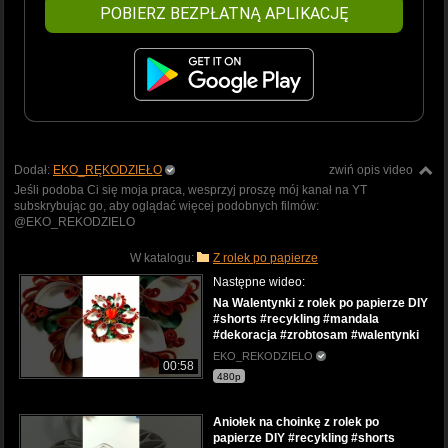
POBIERZ BEZPŁATNĄ APLIKACJĘ
Dodał:
EKO_RĘKODZIEŁO
zwiń opis video
Jeśli podoba Ci się moja praca, wesprzyj proszę mój kanał na YT
subskrybując go, aby oglądać więcej podobnych filmów:
@EKO_REKODZIELO
W katalogu:
Z rolek po papierze
Następne wideo:
Na Walentynki z rolek po papierze DIY
#shorts #recykling #mandala
#dekoracja #zrobtosam #walentynki
EKO_REKODZIELO
00:58
480p
Aniołek na choinkę z rolek po
papierze DIY #recykling #shorts