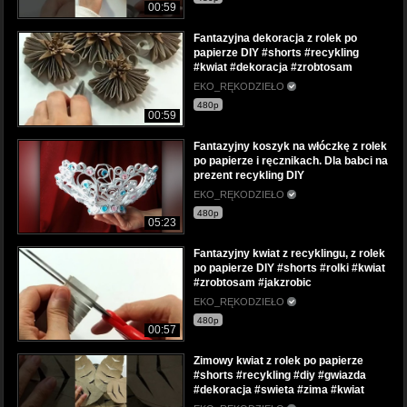
00:59
Fantazyjna dekoracja z rolek po
papierze DIY #shorts #recykling
#kwiat #dekoracja #zrobtosam
EKO_RĘKODZIEŁO
480p
00:59
Fantazyjny koszyk na włóczkę z rolek
po papierze i ręcznikach. Dla babci na
prezent recykling DIY
EKO_RĘKODZIEŁO
480p
05:23
Fantazyjny kwiat z recyklingu, z rolek
po papierze DIY #shorts #rolki #kwiat
#zrobtosam #jakzrobic
EKO_RĘKODZIEŁO
480p
00:57
Zimowy kwiat z rolek po papierze
#shorts #recykling #diy #gwiazda
#dekoracja #swieta #zima #kwiat