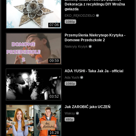
Dekoracja z recyklingu DIY Mroźna
gwiazda
EKO_RĘKODZIEŁO
1080p
07:06
Przemyślenia Niekrytego Krytyka -
Domowe Przedszkole 2
Niekryty Krytyk
09:59
ADA YUSHI - Taka Jak Ja - official
Ada Yushi
1080p
03:52
Jak ZAROBIĆ jako UCZEŃ
Waksy
480p
16:28