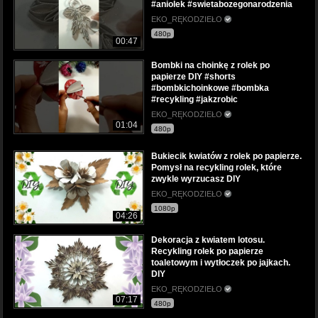
#aniolek #swietabozegonarodzenia
EKO_RĘKODZIEŁO
480p
00:47
Bombki na choinkę z rolek po
papierze DIY #shorts
#bombkichoinkowe #bombka
#recykling #jakzrobic
EKO_RĘKODZIEŁO
01:04
480p
Bukiecik kwiatów z rolek po papierze.
Pomysł na recykling rolek, które
zwykle wyrzucasz DIY
EKO_RĘKODZIEŁO
1080p
04:26
Dekoracja z kwiatem lotosu.
Recykling rolek po papierze
toaletowym i wytłoczek po jajkach.
DIY
EKO_RĘKODZIEŁO
07:17
480p