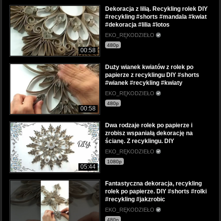
Dekoracja z lilią. Recykling rolek DIY
#recykling #shorts #mandala #kwiat
#dekoracja #lilia #lotos
EKO_RĘKODZIEŁO
480p
00:58
Duży wianek kwiatów z rolek po
papierze z recyklingu DIY #shorts
#wianek #recykling #kwiaty
EKO_RĘKODZIEŁO
480p
00:58
Dwa rodzaje rolek po papierze i
zrobisz wspaniałą dekorację na
ścianę. Z recyklingu. DIY
EKO_RĘKODZIEŁO
1080p
05:44
Fantastyczna dekoracja, recykling
rolek po papierze. DIY #shorts #rolki
#recykling #jakzrobic
EKO_RĘKODZIEŁO
480p