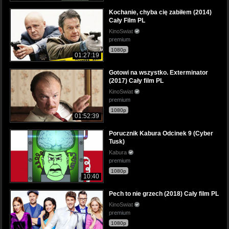
Kochanie, chyba cię zabiłem (2014)
Cały Film PL
KinoSwiat
premium
1080p
01:27:19
Gotowi na wszystko. Exterminator
(2017) Cały film PL
KinoSwiat
premium
1080p
01:52:39
Porucznik Kabura Odcinek 9 (Cyber
Tusk)
Kabura
premium
1080p
10:40
Pech to nie grzech (2018) Cały film PL
KinoSwiat
premium
1080p