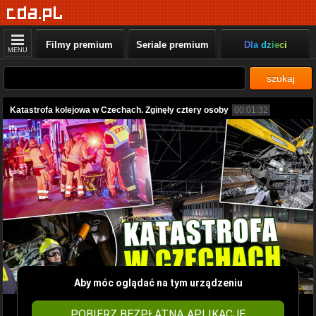
Filmy premium
Seriale premium
Dla dzieci
MENU
szukaj
Katastrofa kolejowa w Czechach. Zginęły cztery osoby
00:01:32
Aby móc oglądać na tym urządzeniu
POBIERZ BEZPŁATNĄ APLIKACJĘ