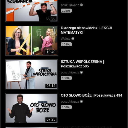
poszukiwacz
1080p
08:36
Dlaczego nienawidzisz: LEKCJI
MATEMATYKI
Waksy
1080p
10:40
SZTUKA WSPÓŁCZESNA |
Poszukiwacz 505
poszukiwacz
1080p
08:15
OTO SŁOWO BOŻE | Poszukiwacz 494
poszukiwacz
1080p
07:25