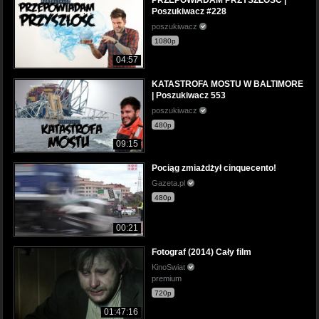
Poszukiwacz #228
poszukiwacz
1080p
04:57
KATASTROFA MOSTU W BALTIMORE
| Poszukiwacz 553
poszukiwacz
480p
09:15
Pociąg zmiażdżył cinquecento!
Gazeta.pl
480p
00:21
Fotograf (2014) Cały film
KinoSwiat
premium
720p
01:47:16