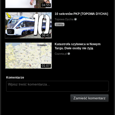
04:55
10 sekretów PKP [TOPOWA DYCHA]
Topowa Dycha
1080p
06:41
Katastrofa szybowca w Nowym
Targu. Dwie osoby nie żyją
Gazeta.pl
01:07
Komentarze
Zamieść komentarz