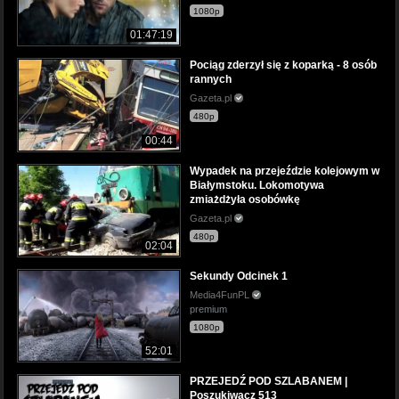
1080p
01:47:19
Pociąg zderzył się z koparką - 8 osób
rannych
Gazeta.pl
480p
00:44
Wypadek na przejeździe kolejowym w
Białymstoku. Lokomotywa
zmiażdżyła osobówkę
Gazeta.pl
480p
02:04
Sekundy Odcinek 1
Media4FunPL
premium
1080p
52:01
PRZEJEDŹ POD SZLABANEM |
Poszukiwacz 513