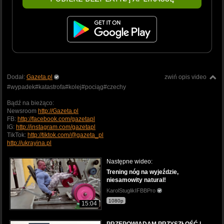
Dodał:
Gazeta.pl
zwiń opis video
#wypadek#katastrofa#kolej#pociąg#czechy
Bądź na bieżąco:
Newsroom
http://Gazeta.pl
FB:
http://facebook.com/gazetapl
IG:
http://instagram.com/gazetapl
TikTok:
http://tiktok.com/@gazeta_pl
http://ukrayina.pl
Następne wideo:
Trening nóg na wyjeździe,
niesamowity natural!
KarolStuglikIFBBPro
1080p
15:04
PRZEPOWIADAM PRZYSZŁOŚĆ |