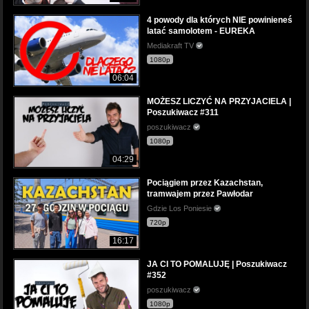
4 powody dla których NIE powinieneś
latać samolotem - EUREKA
Mediakraft TV
1080p
06:04
MOŻESZ LICZYĆ NA PRZYJACIELA |
Poszukiwacz #311
poszukiwacz
1080p
04:29
Pociągiem przez Kazachstan,
tramwajem przez Pawłodar
Gdzie Los Poniesie
720p
16:17
JA CI TO POMALUJĘ | Poszukiwacz
#352
poszukiwacz
1080p