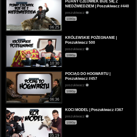
PIJANY CZŁOWIEK BIJE SIĘ Z
NIEDŹWIEDZIEM | Poszukiwacz #440
poszukiwacz
1080p
06:25
KRÓLEWSKIE POŻEGNANIE |
Poszukiwacz 500
poszukiwacz
1080p
10:30
POCIĄG DO HOGWARTU |
Poszukiwacz #457
poszukiwacz
1080p
06:36
KOCI MODEL | Poszukiwacz #367
poszukiwacz
1080p
05:19