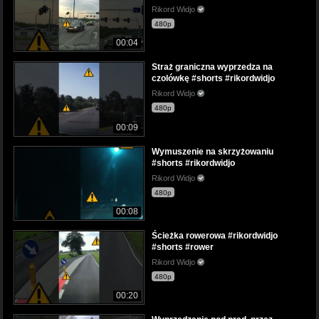
Rikord Widjo
480p
00:04
Straż graniczna wyprzedza na
czolówkę #shorts #rikordwidjo
Rikord Widjo
480p
00:09
Wymuszenie na skrzyżowaniu
#shorts #rikordwidjo
Rikord Widjo
480p
00:08
Ścieżka rowerowa #rikordwidjo
#shorts #rower
Rikord Widjo
480p
00:20