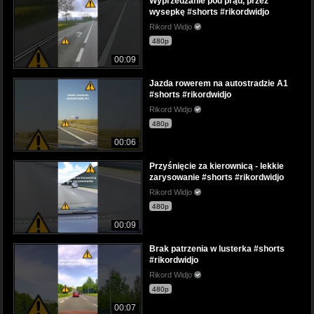
Wyprzedzanie pod prąd, przez
wysepkę #shorts #rikordwidjo
Rikord Widjo
480p
00:09
Jazda rowerem na autostradzie A1
#shorts #rikordwidjo
Rikord Widjo
480p
00:06
Przyśnięcie za kierownicą - lekkie
zarysowanie #shorts #rikordwidjo
Rikord Widjo
480p
00:09
Brak patrzenia w lusterka #shorts
#rikordwidjo
Rikord Widjo
480p
00:07