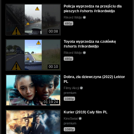
Policja wyprzedza na przejściu dla
pieszych #shorts #rikordwidjo
Rikord Widjo
480p
00:08
Toyota wyprzedza na czołówkę
#shorts #rikordwidjo
Rikord Widjo
480p
00:10
Dobra, zła dziewczyna (2022) Lektor
PL
Filmy Akcji
premium
1080p
01:19:24
Kurier (2019) Cały film PL
KinoSwiat
premium
1080p