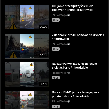
Omijanie przed przejściem dla
pieszych #shorts #rikordwidjo
Rikord Widjo
480p
00:10
Zajechanie drogi i hamowanie #shorts
#rikordwidjo
Rikord Widjo
480p
00:11
Na czerwonym jadę, na zielonym
stoję #shorts #rikordwidjo
Rikord Widjo
480p
00:09
Burak z BMW, jazda z lewego pasa
prosto #shorts #rikordwidjo
Rikord Widjo
480p