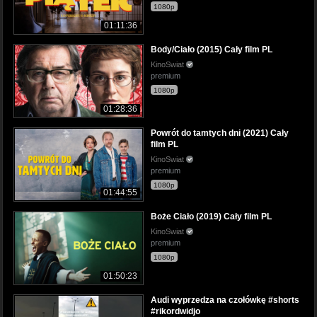
1080p
01:11:36
Body/Ciało (2015) Cały film PL
KinoSwiat
premium
1080p
01:28:36
Powrót do tamtych dni (2021) Cały
film PL
KinoSwiat
premium
1080p
01:44:55
Boże Ciało (2019) Cały film PL
KinoSwiat
premium
1080p
01:50:23
Audi wyprzedza na czołówkę #shorts
#rikordwidjo