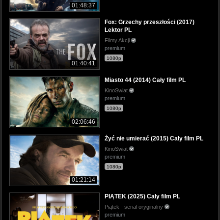
01:48:37
Fox: Grzechy przeszłości (2017)
Lektor PL
Filmy Akcji
premium
1080p
01:40:41
Miasto 44 (2014) Cały film PL
KinoSwiat
premium
1080p
02:06:46
Żyć nie umierać (2015) Cały film PL
KinoSwiat
premium
1080p
01:21:14
PIĄTEK (2025) Cały film PL
Piątek - serial oryginalny
premium