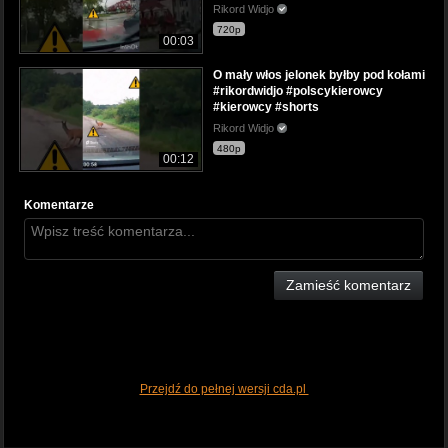
Rikord Widjo
720p
00:03
O mały włos jelonek byłby pod kołami
#rikordwidjo #polscykierowcy
#kierowcy #shorts
Rikord Widjo
480p
00:12
Komentarze
Zamieść komentarz
Przejdź do pełnej wersji cda.pl