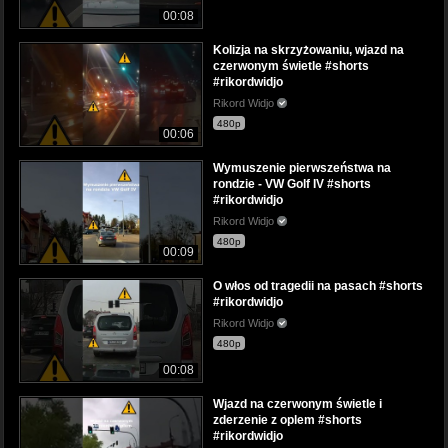
00:08
Kolizja na skrzyżowaniu, wjazd na
czerwonym świetle #shorts
#rikordwidjo
Rikord Widjo
480p
00:06
Wymuszenie pierwszeństwa na
rondzie - VW Golf IV #shorts
#rikordwidjo
Rikord Widjo
480p
00:09
O włos od tragedii na pasach #shorts
#rikordwidjo
Rikord Widjo
480p
00:08
Wjazd na czerwonym świetle i
zderzenie z oplem #shorts
#rikordwidjo