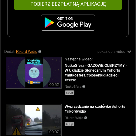
POBIERZ BEZPŁATNĄ APLIKACJĘ
Dodał:
Rikord Widjo
pokaż opis video
Następne wideo:
NutkoSfera - GAZOWE OLBRZYMY -
W Układzie Słonecznym #shorts
#nutkosfera #piosenkidladzieci
#cezik
00:52
NutkoSfera
480p
Wyprzedzanie na czołówkę #shorts
#rikordwidjo
Rikord Widjo
480p
00:07