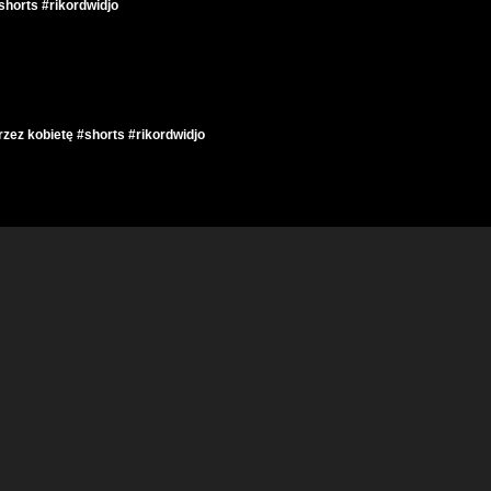
horts #rikordwidjo
zez kobietę #shorts #rikordwidjo
ewiele brakowało #shorts #rikordwidjo
zez autobus #shorts #rikordwidjo