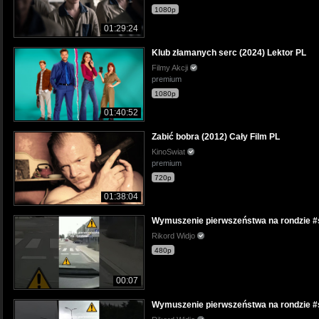
1080p
01:29:24
Klub złamanych serc (2024) Lektor PL
Filmy Akcji
premium
1080p
01:40:52
Zabić bobra (2012) Cały Film PL
KinoSwiat
premium
720p
01:38:04
Wymuszenie pierwszeństwa na rondzie #s
Rikord Widjo
480p
00:07
Wymuszenie pierwszeństwa na rondzie #s