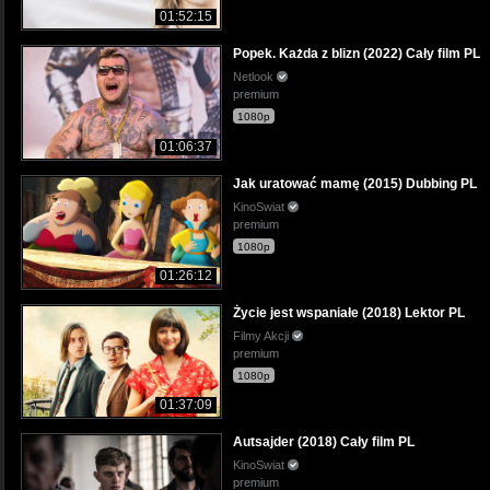
01:52:15
Popek. Każda z blizn (2022) Cały film PL
Netlook
premium
1080p
01:06:37
Jak uratować mamę (2015) Dubbing PL
KinoSwiat
premium
1080p
01:26:12
Życie jest wspaniałe (2018) Lektor PL
Filmy Akcji
premium
1080p
01:37:09
Autsajder (2018) Cały film PL
KinoSwiat
premium