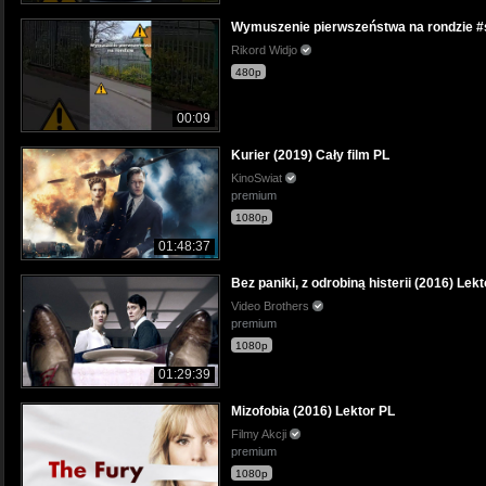
Wymuszenie pierwszeństwa na rondzie #s
Rikord Widjo
480p
00:09
Kurier (2019) Cały film PL
KinoSwiat
premium
1080p
01:48:37
Bez paniki, z odrobiną histerii (2016) Lek
Video Brothers
premium
1080p
01:29:39
Mizofobia (2016) Lektor PL
Filmy Akcji
premium
1080p