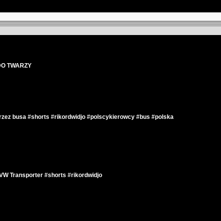
DO TWARZY
zez busa #shorts #rikordwidjo #polscykierowcy #bus #polska
VW Transporter #shorts #rikordwidjo