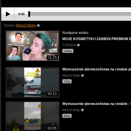
0:00
Dodał:
Rikord Widjo
Następne wideo:
MOJE KOSMETYKI I ZABIEGI PREMIUM 
TURSON
1080p
11:24
Wymuszenie pierwszeństwa na rondzie pr
Rikord Widjo
720p
00:13
Wymuszenie pierwszeństwa na rondzie - 
Rikord Widjo
480p
00:05