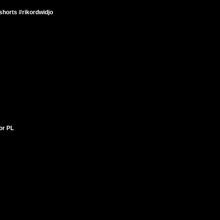
horts #rikordwidjo
tor PL