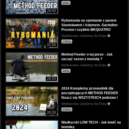
480p
28:40
Rybomania na spontanie z panem
Stanisławem i Adamem. Garbolino
Preston i szybkie MKQUATRO
Wędkarstwo Jedziemy Na Ryby
1080p
22:50
Method Feeder o tej porze - Jak
zacząć sezon z metodą ?
Wędkarstwo Jedziemy Na Ryby
480p
26:03
2024 Kompletny przewodnik dla
początkujących METHOD FEEDER
Naucz się WSZYSTKICH podstaw !
Wędkarstwo Jedziemy Na Ryby
1080p
20:20
Wędkarski LOW TECH - Jak łowić na
bombkę