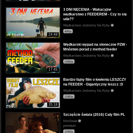
3 DNI NĘCENIA - Wakacyjne
wędkarstwo z FEEDEREM - Czy to się
uda??
Wędkarstwo Jedziemy Na Ryby
480p
24:48
Wędkarski wypad na słoneczne PZW -
Mnóstwo porad z method feeder
Wędkarstwo Jedziemy Na Ryby
1080p
17:45
Bardzo fajny film o łowieniu LESZCZY
na FEEDER - Gigantyczny leszcz :D
Wędkarstwo Jedziemy Na Ryby
1080p
35:18
Szczęście świata (2016) Cały film PL
KinoSwiat
premium
1080p