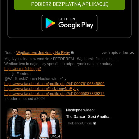
POBIERZ BEZPŁATNĄ APLIKACJĘ
Dodał:
Wędkarstwo Jedziemy Na Ryby
zwiń opis video
Między trzcinami w wodzie z FEEDEREM - Wędkarski film na chillu.
Wędkarstwo to najlepszy sposób na odpoczynek na łonie natury
https://osmofishing.pl/
Lekcje Feedera
@WedkarskiCoach-Naukaowie-lk9ty
https://www.facebook.com/profile.php?id100076106345809
https://www.facebook.com/JedziemyNaRyby
https://www.facebook.com/profile.php?id100065037339212
#feeder #method #2024
Następne wideo:
The Dance - Sexi Anetka
TheDanceOfficial
04:14