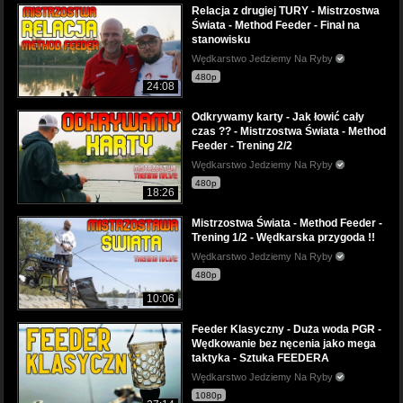
Relacja z drugiej TURY - Mistrzostwa
Świata - Method Feeder - Finał na
stanowisku
Wędkarstwo Jedziemy Na Ryby
480p
24:08
Odkrywamy karty - Jak łowić cały
czas ?? - Mistrzostwa Świata - Method
Feeder - Trening 2/2
Wędkarstwo Jedziemy Na Ryby
480p
18:26
Mistrzostwa Świata - Method Feeder -
Trening 1/2 - Wędkarska przygoda !!
Wędkarstwo Jedziemy Na Ryby
480p
10:06
Feeder Klasyczny - Duża woda PGR -
Wędkowanie bez nęcenia jako mega
taktyka - Sztuka FEEDERA
Wędkarstwo Jedziemy Na Ryby
1080p