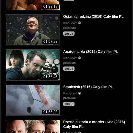
01:38:19
Ostatnia rodzina (2016) Cały film PL
KinoSwiat
premium
1080p
01:57:28
Anatomia zła (2015) Cały film PL
KinoSwiat
premium
1080p
01:56:46
Smoleńsk (2016) Cały film PL
KinoSwiat
premium
1080p
01:55:20
Prosta historia o morderstwie (2016)
Cały film PL
KinoSwiat