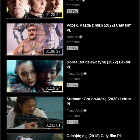
premium
1080p
01:25:29
Popek. Każda z blizn (2022) Cały film
PL
Netlook
premium
1080p
01:06:37
Dobra, zła dziewczyna (2022) Lektor
PL
Filmy Akcji
premium
1080p
01:19:24
Surinam: Gra o władzę (2020) Lektor
PL
Filmy Akcji
premium
1080p
01:32:01
Odnajdę cię (2018) Cały film PL