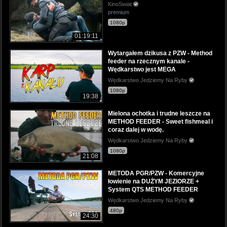
KinoSwiat
premium
1080p
01:19:11
Wytargałem dzikusa z PZW - Method
feeder na rzecznym kanale -
Wędkarstwo jest MEGA
Wędkarstwo Jedziemy Na Ryby
1080p
19:38
Mielona ochotka i trudne leszcze na
METHOD FEEDER - Sweet fishmeal i
coraz dalej w wodę.
Wędkarstwo Jedziemy Na Ryby
1080p
21:08
METODA PGR/PZW - Komercyjne
łowienie na DUŻYM JEZIORZE +
System QTS METHOD FEEDER
Wędkarstwo Jedziemy Na Ryby
480p
24:30