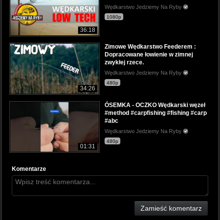
Wędkarstwo Jedziemy Na Ryby
1080p
36:18
Zimowe Wędkarstwo Feederem :
Dopracowane łowienie w zimnej
zwykłej rzece.
Wędkarstwo Jedziemy Na Ryby
480p
34:26
ÓSEMKA - OCZKO Wędkarski węzeł
#method #carpfishing #fishing #carp
#abc
Wędkarstwo Jedziemy Na Ryby
480p
01:31
Komentarze
Zamieść komentarz