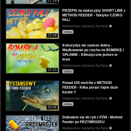
27:14
PRZEPIS na wakacyjny SHORT LINE z
METHOD FEEDER - Taktyka CZOKO
PALI
Wędkarstwo Jedziemy Na Ryby
1080p
25:48
Kukurydza nie zawsze dobra -
Wędkowanie po ciuchu na BOMBKĘ i
SPŁAWIK - Klimatyczne jezioro w
lesie
Wędkarstwo Jedziemy Na Ryby
25:20
1080p
Ponad 100 metrów z METHOD
FEEDER - Kilka porad i fajne duże
karpie !!
Wędkarstwo Jedziemy Na Ryby
1080p
30:08
Dobrałem się do ryb z PZW - Method
Feeder po PRZYMROZKU
Wędkarstwo Jedziemy Na Ryby