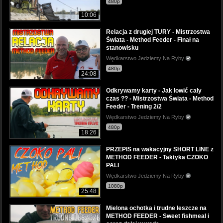
480p
10:06
Relacja z drugiej TURY - Mistrzostwa
Świata - Method Feeder - Finał na
stanowisku
Wędkarstwo Jedziemy Na Ryby
480p
24:08
Odkrywamy karty - Jak łowić cały
czas ?? - Mistrzostwa Świata - Method
Feeder - Trening 2/2
Wędkarstwo Jedziemy Na Ryby
480p
18:26
PRZEPIS na wakacyjny SHORT LINE z
METHOD FEEDER - Taktyka CZOKO
PALI
Wędkarstwo Jedziemy Na Ryby
1080p
25:48
Mielona ochotka i trudne leszcze na
METHOD FEEDER - Sweet fishmeal i