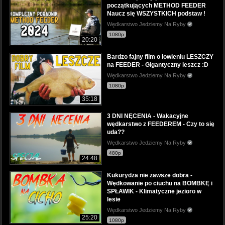
początkujących METHOD FEEDER
Naucz się WSZYSTKICH podstaw !
Wędkarstwo Jedziemy Na Ryby
1080p
20:20
Bardzo fajny film o łowieniu LESZCZY
na FEEDER - Gigantyczny leszcz :D
Wędkarstwo Jedziemy Na Ryby
1080p
35:18
3 DNI NĘCENIA - Wakacyjne
wędkarstwo z FEEDEREM - Czy to się
uda??
Wędkarstwo Jedziemy Na Ryby
480p
24:48
Kukurydza nie zawsze dobra -
Wędkowanie po ciuchu na BOMBKĘ i
SPŁAWIK - Klimatyczne jezioro w
lesie
Wędkarstwo Jedziemy Na Ryby
25:20
1080p