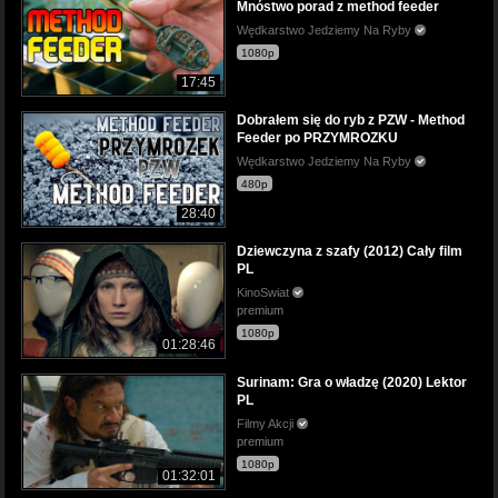
Mnóstwo porad z method feeder
Wędkarstwo Jedziemy Na Ryby
1080p
17:45
Dobrałem się do ryb z PZW - Method
Feeder po PRZYMROZKU
Wędkarstwo Jedziemy Na Ryby
480p
28:40
Dziewczyna z szafy (2012) Cały film
PL
KinoSwiat
premium
1080p
01:28:46
Surinam: Gra o władzę (2020) Lektor
PL
Filmy Akcji
premium
1080p
01:32:01