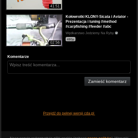
41:51
Kołowrotki KLONY-Sicata i Aviator -
Prezentacja i tuning #method
#carpfishing #feeder #abc
Wędkarstwo Jedziemy Na Ryby
480p
02:56
Komentarze
Zamieść komentarz
Przejdź do pełnej wersji cda.pl