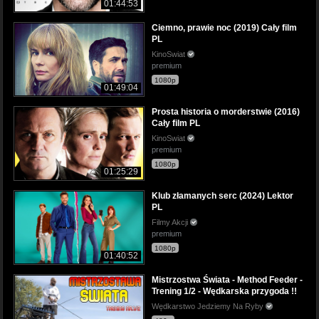
01:44:53
Ciemno, prawie noc (2019) Cały film
PL
KinoSwiat
premium
1080p
01:49:04
Prosta historia o morderstwie (2016)
Cały film PL
KinoSwiat
premium
1080p
01:25:29
Klub złamanych serc (2024) Lektor
PL
Filmy Akcji
premium
1080p
01:40:52
Mistrzostwa Świata - Method Feeder -
Trening 1/2 - Wędkarska przygoda !!
Wędkarstwo Jedziemy Na Ryby