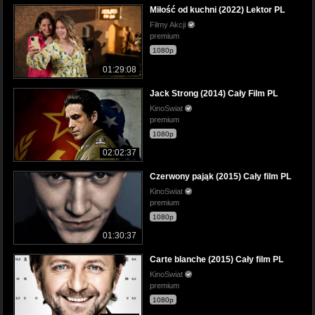
Miłość od kuchni (2022) Lektor PL
Filmy Akcji
premium
1080p
01:29:08
Jack Strong (2014) Cały Film PL
KinoSwiat
premium
1080p
02:02:37
Czerwony pająk (2015) Cały film PL
KinoSwiat
premium
1080p
01:30:37
Carte blanche (2015) Cały film PL
KinoSwiat
premium
1080p