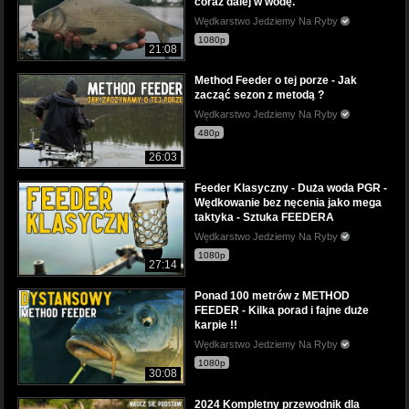
coraz dalej w wodę.
Wędkarstwo Jedziemy Na Ryby
1080p
21:08
Method Feeder o tej porze - Jak
zacząć sezon z metodą ?
Wędkarstwo Jedziemy Na Ryby
480p
26:03
Feeder Klasyczny - Duża woda PGR -
Wędkowanie bez nęcenia jako mega
taktyka - Sztuka FEEDERA
Wędkarstwo Jedziemy Na Ryby
1080p
27:14
Ponad 100 metrów z METHOD
FEEDER - Kilka porad i fajne duże
karpie !!
Wędkarstwo Jedziemy Na Ryby
1080p
30:08
2024 Kompletny przewodnik dla