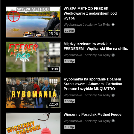
WYSPA METHOD FEEDER -
Wędkowanie z podajnikiem pod
wyspą
Wędkarstwo Jedziemy Na Ryby
1080p
25:28
Między trzcinami w wodzie z
FEEDEREM - Wędkarski film na chillu.
Wędkarstwo Jedziemy Na Ryby
1080p
19:08
Rybomania na spontanie z panem
Stanisławem i Adamem. Garbolino
Preston i szybkie MKQUATRO
Wędkarstwo Jedziemy Na Ryby
1080p
22:50
Wiosenny Poradnik Method Feeder
Wędkarstwo Jedziemy Na Ryby
1080p