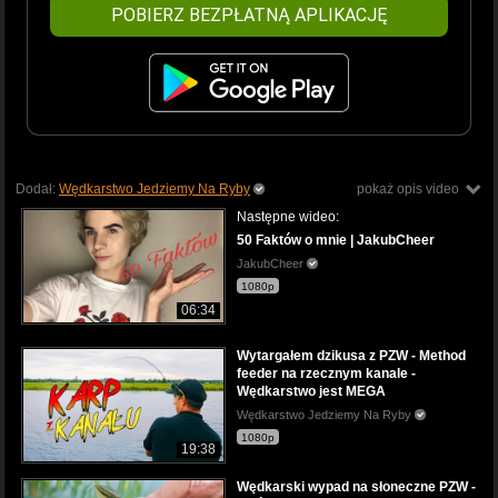
POBIERZ BEZPŁATNĄ APLIKACJĘ
Dodał:
Wędkarstwo Jedziemy Na Ryby
pokaż opis video
Następne wideo:
50 Faktów o mnie | JakubCheer
JakubCheer
1080p
06:34
Wytargałem dzikusa z PZW - Method
feeder na rzecznym kanale -
Wędkarstwo jest MEGA
Wędkarstwo Jedziemy Na Ryby
1080p
19:38
Wędkarski wypad na słoneczne PZW -