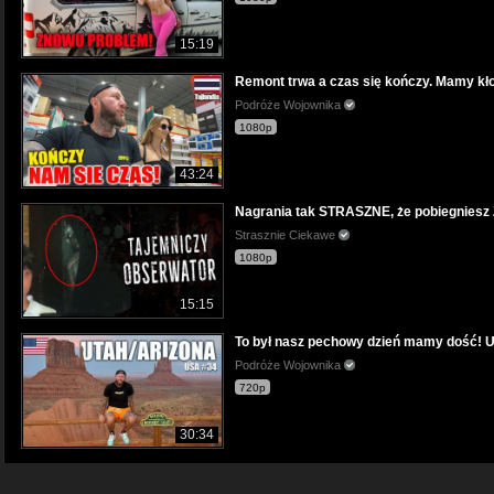
15:19
Remont trwa a czas się kończy. Mamy kłop
Podróże Wojownika
1080p
43:24
Nagrania tak STRASZNE, że pobiegnies
Strasznie Ciekawe
1080p
15:15
To był nasz pechowy dzień mamy dość! 
Podróże Wojownika
720p
30:34
Deser Jajeczka Wielkanocne - zaskocz bl