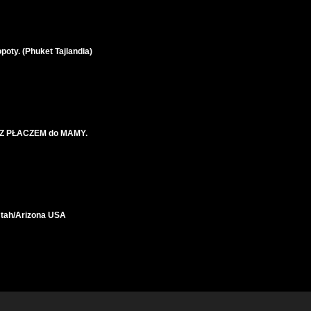
oty. (Phuket Tajlandia)
z Z PŁACZEM do MAMY.
Utah/Arizona USA
iskich w te święta