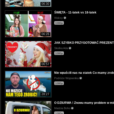
06:30
ŚWIĘTA - 11-latek vs 18-latek
Waksy
1080p
06:26
JAK SZYBKO PRZYGOTOWAĆ PREZENTY
Słodka Ada
1080p
06:57
Nie wpuścili nas na statek Co mamy zrob
Podróże Wojownika
1080p
28:27
O DZIURWA ! Znowu mamy problem w mi
Madzia Boho
1080p