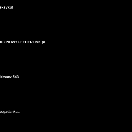
eksyku!
ODZINOWY FEEDERLINK.pl
kiwacz 543
pogadanka...