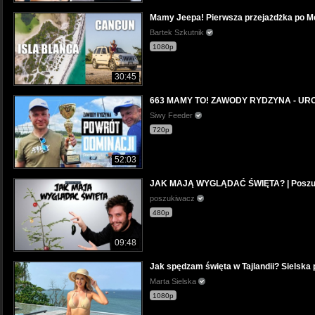
Mamy Jeepa! Pierwsza przejażdżka po M
Bartek Szkutnik
1080p
30:45
663 MAMY TO! ZAWODY RYDZYNA - UR
Siwy Feeder
720p
52:03
JAK MAJĄ WYGLĄDAĆ ŚWIĘTA? | Poszu
poszukiwacz
480p
09:48
Jak spędzam święta w Tajlandii? Sielska 
Marta Sielska
1080p