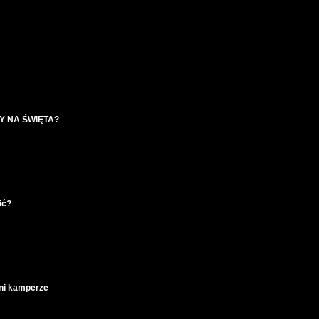
 NA ŚWIĘTA?
ić?
ni kamperze