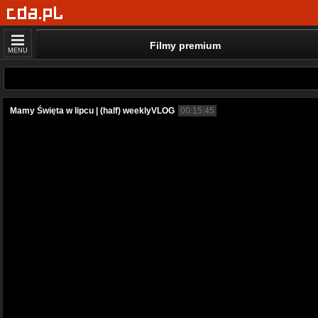
Filmy premium
MENU
Mamy Święta w lipcu | (half) weeklyVLOG
00:15:45