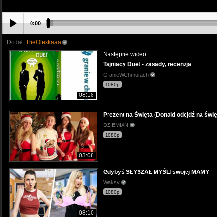
0:00
Dodał:
TheOleskaaa
Następne wideo:
Tajniacy Duet - zasady, recenzja
GranieWChmurach
1080p
08:18
Prezent na Święta (Donald odejdź na świę
DZIEMIAN
1080p
03:08
Gdybyś SŁYSZAŁ MYŚLI swojej MAMY
Waksy
1080p
08:10