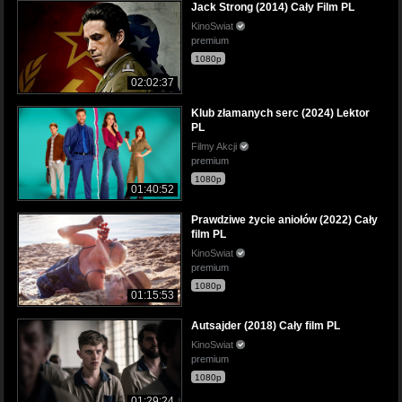
Jack Strong (2014) Cały Film PL
KinoSwiat
premium
1080p
02:02:37
Klub złamanych serc (2024) Lektor
PL
Filmy Akcji
premium
1080p
01:40:52
Prawdziwe życie aniołów (2022) Cały
film PL
KinoSwiat
premium
1080p
01:15:53
Autsajder (2018) Cały film PL
KinoSwiat
premium
1080p
01:29:24