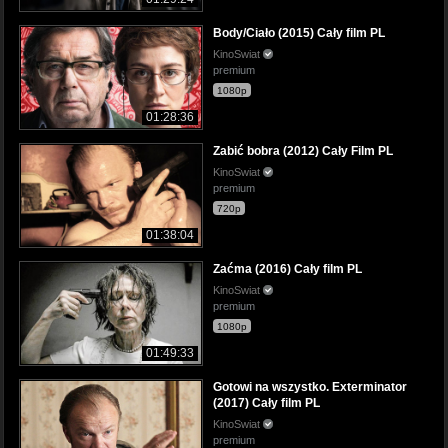
Body/Ciało (2015) Cały film PL
KinoSwiat
premium
1080p
01:28:36
Zabić bobra (2012) Cały Film PL
KinoSwiat
premium
720p
01:38:04
Zaćma (2016) Cały film PL
KinoSwiat
premium
1080p
01:49:33
Gotowi na wszystko. Exterminator
(2017) Cały film PL
KinoSwiat
premium