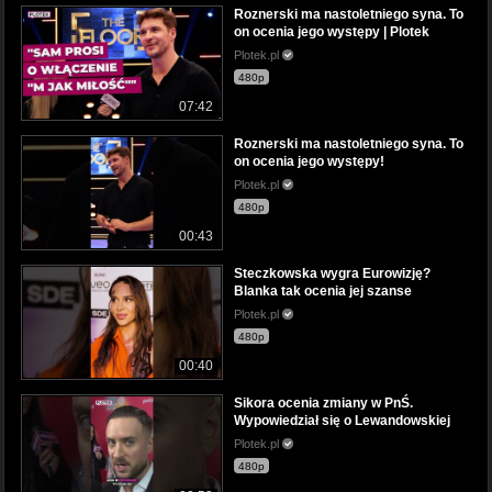
Roznerski ma nastoletniego syna. To
on ocenia jego występy | Plotek
Plotek.pl
480p
07:42
Roznerski ma nastoletniego syna. To
on ocenia jego występy!
Plotek.pl
480p
00:43
Steczkowska wygra Eurowizję?
Blanka tak ocenia jej szanse
Plotek.pl
480p
00:40
Sikora ocenia zmiany w PnŚ.
Wypowiedział się o Lewandowskiej
Plotek.pl
480p