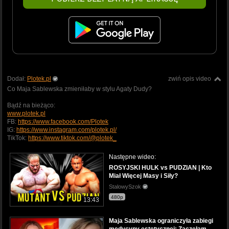
Dodał:
Plotek.pl
zwiń opis video
Co Maja Sablewska zmieniłaby w stylu Agaty Dudy?
Bądź na bieżąco:
www.plotek.pl
FB:
https://www.facebook.com/Plotek
IG:
https://www.instagram.com/plotek.pl/
TikTok:
https://www.tiktok.com/@plotek_
Następne wideo:
ROSYJSKI HULK vs PUDZIAN | Kto
Miał Więcej Masy i Siły?
StalowySzok
480p
13:43
Maja Sablewska ograniczyła zabiegi
medycyny estetycznej: Zaczęłam