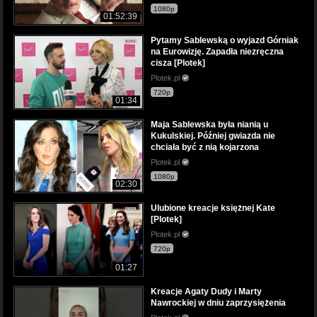
1080p
01:52:39
Pytamy Sablewską o wyjazd Górniak
na Eurowizję. Zapadła niezręczna
cisza [Plotek]
Plotek.pl
720p
01:34
Maja Sablewska była nianią u
Kukulskiej. Później gwiazda nie
chciała być z nią kojarzona
Plotek.pl
1080p
02:30
Ulubione kreacje księżnej Kate
[Plotek]
Plotek.pl
720p
01:27
Kreacje Agaty Dudy i Marty
Nawrockiej w dniu zaprzysiężenia