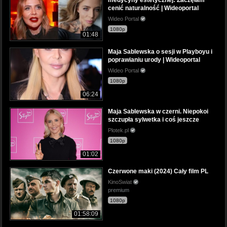
cenić naturalność | Wideoportal
Wideo Portal
1080p
01:48
Maja Sablewska o sesji w Playboyu i
poprawianiu urody | Wideoportal
Wideo Portal
1080p
06:24
Maja Sablewska w czerni. Niepokoi
szczupła sylwetka i coś jeszcze
Plotek.pl
1080p
01:02
Czerwone maki (2024) Cały film PL
KinoSwiat
premium
1080p
01:58:09