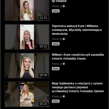
Igi Świątek
Plotek.pl
480p
01:01
Tajemnica wakacji Kate i Williama
rozwiązana. Wyciekły zdumiewające
doniesienia
Plotek.pl
480p
00:32
William i Kate rozwścieczyli sąsiadów
#shorts #showbiz #news
Plotek.pl
480p
00:58
Maja Sablewska o relacjach z synem
swojego partnera [wywiad
archiwalny] #shorts #showbiz #plotek
Plotek.pl
480p
00:23