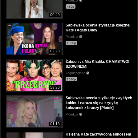
Plotek.pl
480p
00:49
Sablewska ocenia stylizacje księżnej
Kate i Agaty Dudy
Plotek.pl
1080p
02:28
Żabson vs Mia Khalifa. CHAMSTWO!
SZOWINIZM!
vogulepoland
1080p
58:36
Sablewska ocenia stylizacje zwykłych
kobiet. I naraża się na krytykę
koleżanek z branży [Plotek]
Plotek.pl
01:13
Księżna Kate zachwycona sukcesem