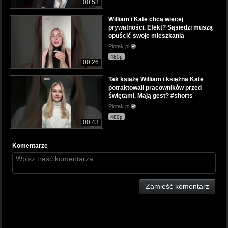
00:53
William i Kate chcą więcej
prywatności. Efekt? Sąsiedzi muszą
opuścić swoje mieszkania
Plotek.pl
480p
00:26
Tak książę William i księżna Kate
potraktowali pracowników przed
świętami. Mają gest? #shorts
Plotek.pl
480p
00:43
Komentarze
Zamieść komentarz