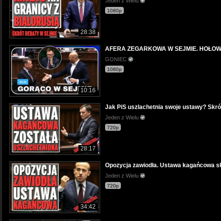
Jeden z Wielu
1080p
28:38
AFERA ZEGARKOWA W SEJMIE. HOŁOW
GONIEC
1080p
10:16
Jak PiS uszlachetnia swoje ustawy? Skrót
Jeden z Wielu
720p
28:17
Opozycja zawiodła. Ustawa kagańcowa skr
Jeden z Wielu
720p
34:42