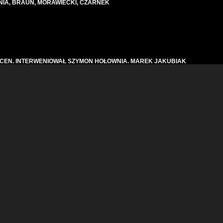
IA, BRAUN, MORAWIECKI, CZARNEK
I CEN. INTERWENIOWAŁ SZYMON HOŁOWNIA. MAREK JAKUBIAK
ki TY GÓWNIARZU! Najmocniejsze momenty z Sejmu