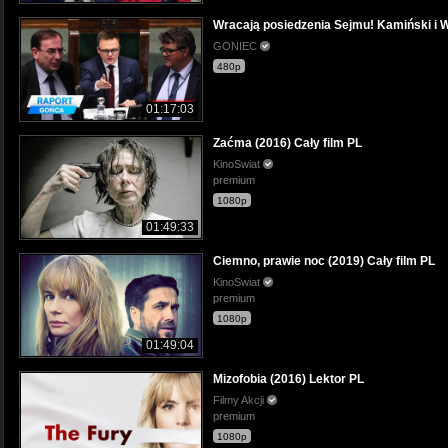
Wracają posiedzenia Sejmu! Kamiński i 
GONIEC
480p
01:17:03
Zaćma (2016) Cały film PL
KinoSwiat
premium
1080p
01:49:33
Ciemno, prawie noc (2019) Cały film PL
KinoSwiat
premium
1080p
01:49:04
Mizofobia (2016) Lektor PL
Filmy Akcji
premium
1080p