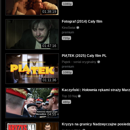
1080p
01:38:19
Fotograf (2014) Cały film
KinoSwiat
premium
720p
01:47:16
PIĄTEK (2025) Cały film PL
Piątek - serial oryginalny
premium
1080p
01:11:36
Kaczyński : Hołownia rękami straży Marz
Top 10 Naj
480p
04:55
Kryzys na granicy Nadzwyczajne posiedz