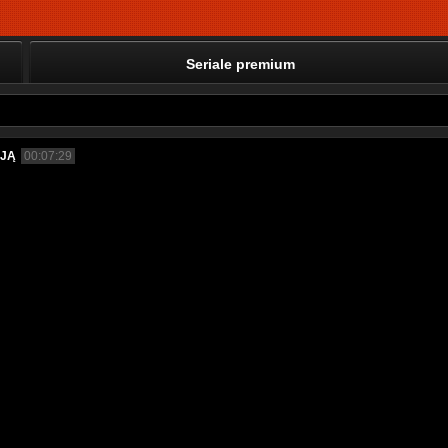
Seriale premium
UJĄ
00:07:29