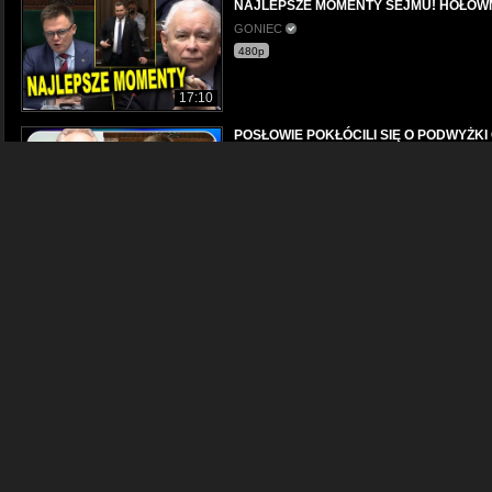
NAJLEPSZE MOMENTY SEJMU! HOŁOWN
GONIEC
480p
17:10
POSŁOWIE POKŁÓCILI SIĘ O PODWYŻK
GONIEC
480p
20:24
HIT! HOŁOWNIA RUGA POSŁÓW! Kaczyńs
GONIEC
480p
29:35
Giertych Nie wejdą do sejmu
Top 10 Naj
480p
02:19