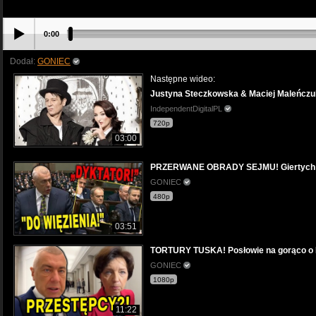
0:00
Dodał:
GONIEC
Następne wideo:
Justyna Steczkowska & Maciej Maleńczuk
IndependentDigitalPL
720p
03:00
PRZERWANE OBRADY SEJMU! Giertych
GONIEC
480p
03:51
TORTURY TUSKA! Posłowie na gorąco o K
GONIEC
1080p
11:22