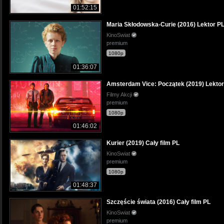
01:52:15
Maria Skłodowska-Curie (2016) Lektor P
KinoSwiat
premium
1080p
01:36:07
Amsterdam Vice: Początek (2019) Lektor
Filmy Akcji
premium
1080p
01:46:02
Kurier (2019) Cały film PL
KinoSwiat
premium
1080p
01:48:37
Szczęście świata (2016) Cały film PL
KinoSwiat
premium