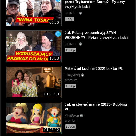
przed Trybunałem Stanu? - Pytamy
zwykłych ludzi
GONIEC
480p
06:36
Jak Polacy wspominają STAN
WOJENNY? - Pytamy zwykłych ludzi
GONIEC
1080p
10:18
Miłość od kuchni (2022) Lektor PL
Filmy Akcji
premium
1080p
01:29:08
Jak uratować mamę (2015) Dubbing
PL
KinoSwiat
premium
1080p
01:26:12