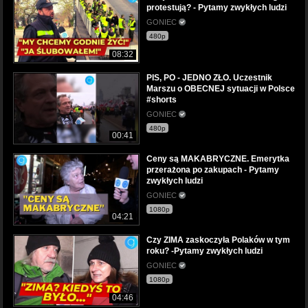
protestują? - Pytamy zwykłych ludzi
GONIEC
480p
08:32
PIS, PO - JEDNO ZŁO. Uczestnik
Marszu o OBECNEJ sytuacji w Polsce
#shorts
GONIEC
480p
00:41
Ceny są MAKABRYCZNE. Emerytka
przerażona po zakupach - Pytamy
zwykłych ludzi
GONIEC
1080p
04:21
Czy ZIMA zaskoczyła Polaków w tym
roku? -Pytamy zwykłych ludzi
GONIEC
1080p
04:46