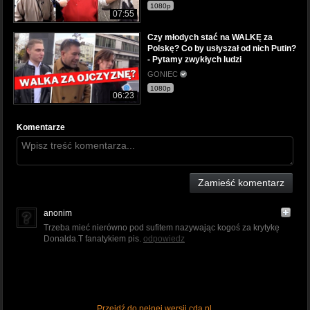
1080p
07:55
Czy młodych stać na WALKĘ za
Polskę? Co by usłyszał od nich Putin?
- Pytamy zwykłych ludzi
GONIEC
1080p
06:23
Komentarze
Zamieść komentarz
anonim
Trzeba mieć nierówno pod sufitem nazywając kogoś za krytykę
Donalda.T fanatykiem pis.
odpowiedz
Przejdź do pełnej wersji cda.pl