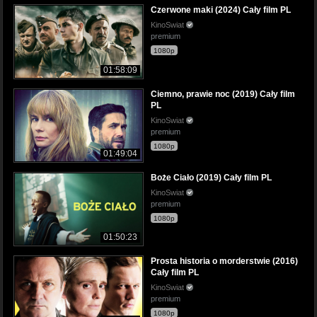
Czerwone maki (2024) Cały film PL
KinoSwiat
premium
1080p
01:58:09
Ciemno, prawie noc (2019) Cały film
PL
KinoSwiat
premium
1080p
01:49:04
Boże Ciało (2019) Cały film PL
KinoSwiat
premium
1080p
01:50:23
Prosta historia o morderstwie (2016)
Cały film PL
KinoSwiat
premium
1080p