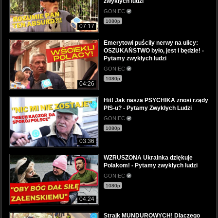
zwykłych ludzi
GONIEC
1080p
07:17
Emerytowi puściły nerwy na ulicy:
OSZUKAŃSTWO było, jest i będzie! -
Pytamy zwykłych ludzi
GONIEC
1080p
04:26
Hit! Jak nasza PSYCHIKA znosi rządy
PIS-u? - Pytamy Zwykłych Ludzi
GONIEC
1080p
03:36
WZRUSZONA Ukrainka dziękuje
Polakom! - Pytamy zwykłych ludzi
GONIEC
1080p
04:24
Strajk MUNDUROWYCH! Dlaczego