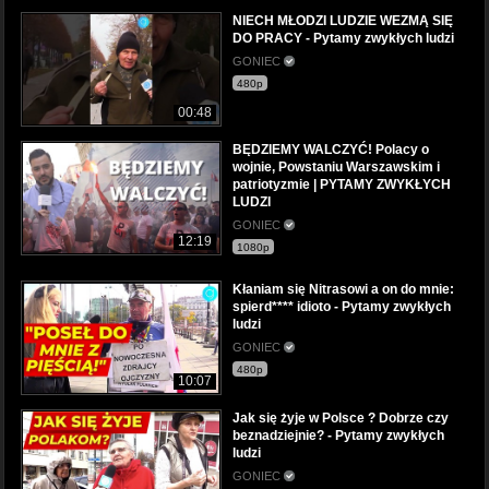
NIECH MŁODZI LUDZIE WEZMĄ SIĘ
DO PRACY - Pytamy zwykłych ludzi
GONIEC
480p
00:48
BĘDZIEMY WALCZYĆ! Polacy o
wojnie, Powstaniu Warszawskim i
patriotyzmie | PYTAMY ZWYKŁYCH
LUDZI
GONIEC
12:19
1080p
Kłaniam się Nitrasowi a on do mnie:
spierd**** idioto - Pytamy zwykłych
ludzi
GONIEC
480p
10:07
Jak się żyje w Polsce ? Dobrze czy
beznadziejnie? - Pytamy zwykłych
ludzi
GONIEC