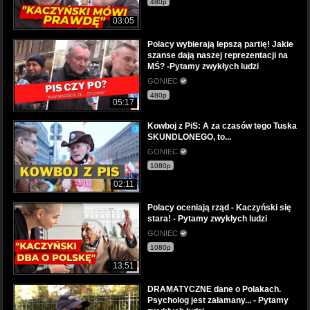
480p
03:05
Polacy wybierają lepszą partię! Jakie
szanse dają naszej reprezentacji na
MŚ? -Pytamy zwykłych ludzi
GONIEC
480p
05:17
Kowboj z PiS: A za czasów tego Tuska
SKUNDLONEGO, to...
GONIEC
1080p
02:11
Polacy oceniają rząd - Kaczyński się
stara! - Pytamy zwykłych ludzi
GONIEC
1080p
13:51
DRAMATYCZNE dane o Polakach.
Psycholog jest załamany... - Pytamy