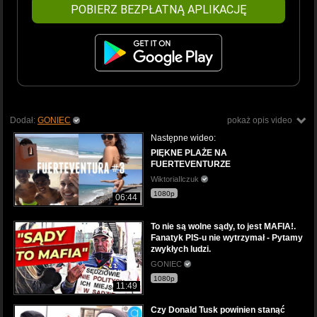
POBIERZ BEZPŁATNĄ APLIKACJĘ
Dodał:
GONIEC
pokaż opis video
Następne wideo:
PIĘKNE PLAŻE NA
FUERTEVENTURZE
WiktoriaIlczuk
1080p
06:44
To nie są wolne sądy, to jest MAFIA!.
Fanatyk PIS-u nie wytrzymał - Pytamy
zwykłych ludzi.
GONIEC
1080p
11:49
Czy Donald Tusk powinien stanąć