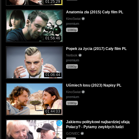
01:25:29
Anatomia zła (2015) Cały film PL
KinoSwiat
premium
1080p
01:56:46
Popek za życia (2017) Cały film PL
Netlook
premium
1080p
01:06:44
Uśmiech losu (2023) Napisy PL
KinoSwiat
premium
1080p
01:44:03
Jakiemu politykowi najbardziej ufają
Polacy? - Pytamy zwykłych ludzi
GONIEC