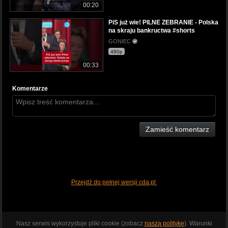
00:20
PiS już wie! PILNE ZEBRANIE - Polska
na skraju bankructwa #shorts
GONIEC
480p
00:33
Komentarze
Zamieść komentarz
Przejdź do pełnej wersji cda.pl
Nasz serwis wykorzystuje pliki cookie (zobacz
naszą politykę
). Warunki