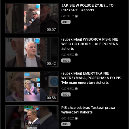
JAK SIĘ W POLSCE ŻYJE?... TO
PRZYKRE... #shorts
GONIEC
480p
00:07
(subskrybuj) WYBORCA PIS-U NIE
WIE O CO CHODZI... ALE POPIERA...
#shorts
GONIEC
480p
00:42
(subskrybuj) EMERYTKA NIE
WYTRZYMAŁA, POJECHAŁA PO PIS.
Tyle mam emerytury #shorts
GONIEC
480p
00:56
PiS chce odebrać Tuskowi prawa
wyborcze? #shorts
GONIEC
480p