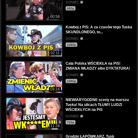
GONIEC
480p
00:58
Kowboj z PiS: A za czasów tego Tuska
SKUNDLONEGO, to...
GONIEC
1080p
02:11
Cała Polska WŚCIEKŁA na PiS!
ZMIANA WŁADZY albo DYKTATURA!
GONIEC
1080p
09:24
NIEWIARYGODNE sceny na marszu
Tuska! Na ulicach TŁUMY LUDZI
WŚCIEKŁYCH na PiS
GONIEC
720p
11:29
Grodzki ŁAPÓWKARZ, Tusk