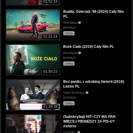
01:52:24
Budda. Dzieciak '98 (2024) Cały film
PL
KinoSwiat
premium
1080p
01:21:14
Boże Ciało (2019) Cały film PL
KinoSwiat
premium
1080p
01:50:23
Bez paniki, z odrobiną histerii (2016)
Lektor PL
Video Brothers
premium
1080p
01:29:39
(Subskrybuj) HIT! CZY MA PAN
WIĘCEJ PIENIĘDZY ZA PIS-U?
#shorts
GONIEC