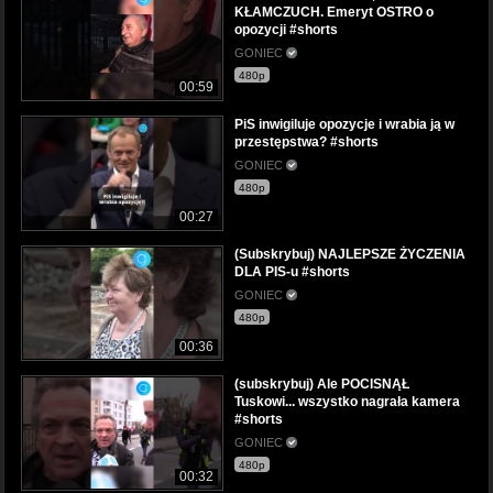
KŁAMCZUCH. Emeryt OSTRO o
opozycji #shorts
GONIEC
480p
00:59
PiS inwigiluje opozycje i wrabia ją w
przestępstwa? #shorts
GONIEC
480p
00:27
(Subskrybuj) NAJLEPSZE ŻYCZENIA
DLA PIS-u #shorts
GONIEC
480p
00:36
(subskrybuj) Ale POCISNĄŁ
Tuskowi... wszystko nagrała kamera
#shorts
GONIEC
480p
00:32