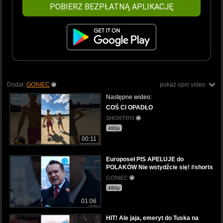
POBIERZ BEZPŁATNĄ APLIKACJĘ
Dodał:
GONIEC
pokaż opis video
Następne wideo:
COŚ CI OPADŁO
SHORTRIX
480p
00:11
Europoseł PIS APELUJE do
POLAKÓW Nie wstydźcie się! #shorts
GONIEC
480p
01:06
HIT! Ale jaja, emeryt do Tuska na