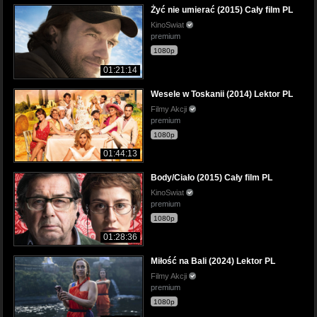
Żyć nie umierać (2015) Cały film PL
KinoSwiat
premium
1080p
01:21:14
Wesele w Toskanii (2014) Lektor PL
Filmy Akcji
premium
1080p
01:44:13
Body/Ciało (2015) Cały film PL
KinoSwiat
premium
1080p
01:28:36
Miłość na Bali (2024) Lektor PL
Filmy Akcji
premium
1080p