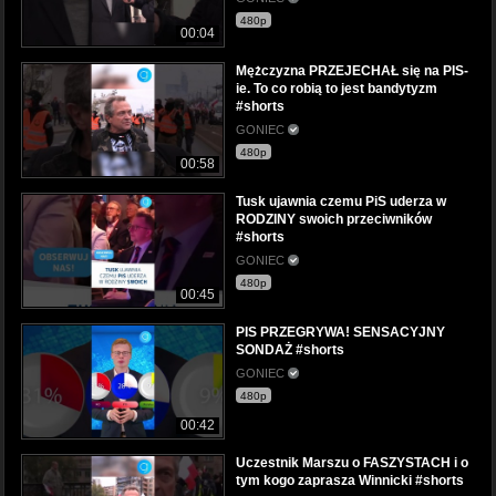
480p
00:04
Mężczyzna PRZEJECHAŁ się na PIS-
ie. To co robią to jest bandytyzm
#shorts
GONIEC
480p
00:58
Tusk ujawnia czemu PiS uderza w
RODZINY swoich przeciwników
#shorts
GONIEC
480p
00:45
PIS PRZEGRYWA! SENSACYJNY
SONDAŻ #shorts
GONIEC
480p
00:42
Uczestnik Marszu o FASZYSTACH i o
tym kogo zaprasza Winnicki #shorts