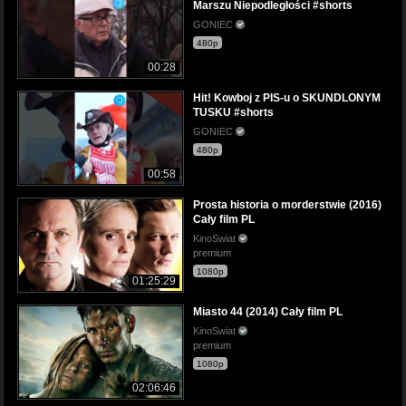
Marszu Niepodległości #shorts
GONIEC
480p
00:28
Hit! Kowboj z PIS-u o SKUNDLONYM
TUSKU #shorts
GONIEC
480p
00:58
Prosta historia o morderstwie (2016)
Cały film PL
KinoSwiat
premium
1080p
01:25:29
Miasto 44 (2014) Cały film PL
KinoSwiat
premium
1080p
02:06:46