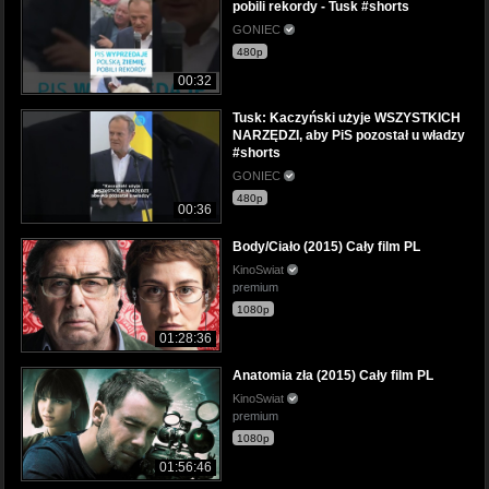
pobili rekordy - Tusk #shorts
GONIEC
480p
00:32
Tusk: Kaczyński użyje WSZYSTKICH
NARZĘDZI, aby PiS pozostał u władzy
#shorts
GONIEC
480p
00:36
Body/Ciało (2015) Cały film PL
KinoSwiat
premium
1080p
01:28:36
Anatomia zła (2015) Cały film PL
KinoSwiat
premium
1080p
01:56:46