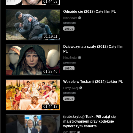
01:44:53
Odnajdę cię (2018) Cały film PL
KinoSwiat
premium
1080p
01:19:11
Dziewczyna z szafy (2012) Cały film
PL
KinoSwiat
premium
1080p
01:28:46
Wesele w Toskanii (2014) Lektor PL
Filmy Akcji
premium
1080p
01:44:13
(subskrybuj) Tusk: PiS zajął się
majstrowaniem przy kodeksie
wyborczym #shorts
GONIEC