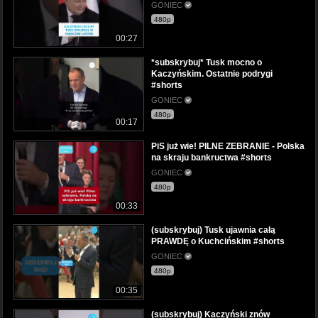
GONIEC
480p
00:27
*subskrybuj* Tusk mocno o
Kaczyńskim. Ostatnie podrygi
#shorts
GONIEC
480p
00:17
PiS już wie! PILNE ZEBRANIE - Polska
na skraju bankructwa #shorts
GONIEC
480p
00:33
(subskrybuj) Tusk ujawnia całą
PRAWDĘ o Kuchcińskim #shorts
GONIEC
480p
00:35
(subskrybuj) Kaczyński znów