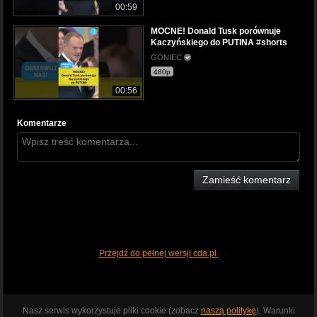
00:59
MOCNE! Donald Tusk porównuje
Kaczyńskiego do PUTINA #shorts
GONIEC
480p
00:56
Komentarze
Zamieść komentarz
Przejdź do pełnej wersji cda.pl
Nasz serwis wykorzystuje pliki cookie (zobacz
naszą politykę
). Warunki