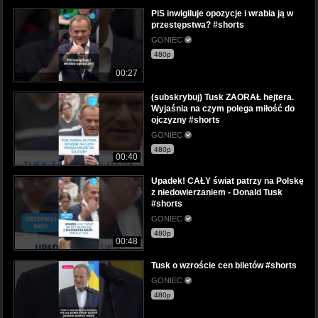
PiS inwigiluje opozycje i wrabia ją w
przestępstwa? #shorts
GONIEC
480p
00:27
(subskrybuj) Tusk ZAORAŁ hejtera.
Wyjaśnia na czym polega miłość do
ojczyzny #shorts
GONIEC
480p
00:40
Upadek! CAŁY świat patrzy na Polskę
z niedowierzaniem - Donald Tusk
#shorts
GONIEC
480p
00:48
Tusk o wzroście cen biletów #shorts
GONIEC
480p