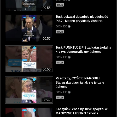
480p
00:55
Tusk pokazał dosadnie nieudolność
PiS? - Mocne przykłady #shorts
GONIEC
480p
00:57
Tusk PUNKTUJE PiS za katastrofalny
kryzys demograficzny #shorts
GONIEC
480p
00:50
Rządzący, COŚCIE NAROBILI!
Staruszka ujawnia jak się jej żyje
#shorts
GONIEC
480p
00:47
Kaczyński chce by Tusk spojrzał w
MAGICZNE LUSTRO #shorts