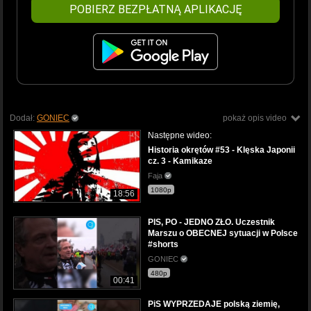
POBIERZ BEZPŁATNĄ APLIKACJĘ
Dodał:
GONIEC
pokaż opis video
Następne wideo:
Historia okrętów #53 - Klęska Japonii
cz. 3 - Kamikaze
Faja
1080p
18:56
PIS, PO - JEDNO ZŁO. Uczestnik
Marszu o OBECNEJ sytuacji w Polsce
#shorts
GONIEC
480p
00:41
PiS WYPRZEDAJE polską ziemię,