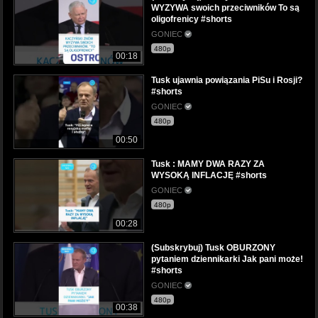
WYZYWA swoich przeciwników To są
oligofrenicy #shorts
GONIEC
480p
00:18
Tusk ujawnia powiązania PiSu i Rosji?
#shorts
GONIEC
480p
00:50
Tusk : MAMY DWA RAZY ZA
WYSOKĄ INFLACJĘ #shorts
GONIEC
480p
00:28
(Subskrybuj) Tusk OBURZONY
pytaniem dziennikarki Jak pani może!
#shorts
GONIEC
480p
00:38