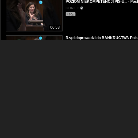
POZIOM NIEKOMPETENCJI PIS-U... - Pos
GONIEC
480p
00:58
Rząd doprowadzi do BANKRUCTWA Polski 
GONIEC
480p
00:47
TEN GŁUPI RZĄD UDŁAWI SIĘ ZA ROK - 
GONIEC
480p
00:08
*subskrybuj* Tusk mocno o Kaczyńskim. 
GONIEC
480p
00:17