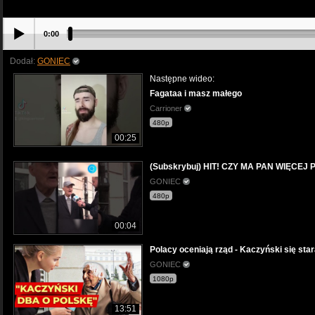
0:00
Dodał:
GONIEC
Następne wideo:
Fagataa i masz małego
Carrioner
480p
00:25
(Subskrybuj) HIT! CZY MA PAN WIĘCEJ P
GONIEC
480p
00:04
Polacy oceniają rząd - Kaczyński się star
GONIEC
1080p
13:51