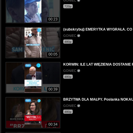
GONIEC
720p
00:23
(subskrybuj) EMERYTKA WYGRAŁA. CO 
GONIEC
480p
00:05
KORWIN: ILE LAT WIĘZIENIA DOSTANIE 
GONIEC
480p
00:39
BRZYTWA DLA MAŁPY. Posłanka NOKAUT
GONIEC
480p
00:34