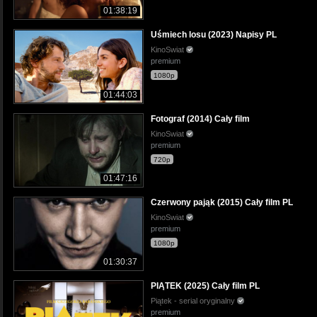
01:38:19
Uśmiech losu (2023) Napisy PL
KinoSwiat
premium
1080p
01:44:03
Fotograf (2014) Cały film
KinoSwiat
premium
720p
01:47:16
Czerwony pająk (2015) Cały film PL
KinoSwiat
premium
1080p
01:30:37
PIĄTEK (2025) Cały film PL
Piątek - serial oryginalny
premium