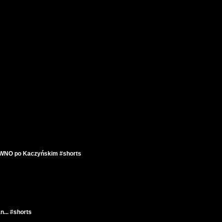
ÓWNO po Kaczyńskim #shorts
... #shorts