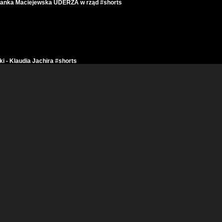
łanka Maciejewska UDERZA w rząd #shorts
- Klaudia Jachira #shorts
Joanna Senyszyn #shorts
Ostatnie podrygi #shorts