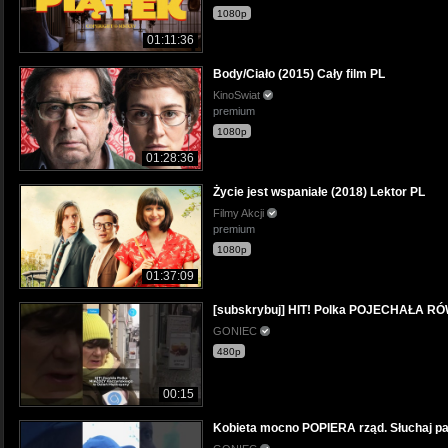
1080p
01:11:36
Body/Ciało (2015) Cały film PL
KinoSwiat
premium
1080p
01:28:36
Życie jest wspaniałe (2018) Lektor PL
Filmy Akcji
premium
1080p
01:37:09
[subskrybuj] HIT! Polka POJECHAŁA R
GONIEC
480p
00:15
Kobieta mocno POPIERA rząd. Słuchaj pan