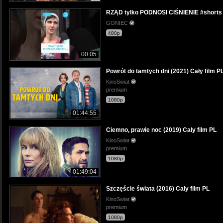
RZĄD tylko PODNOSI CIŚNIENIE #shorts
GONIEC
480p
00:05
Powrót do tamtych dni (2021) Cały film P
KinoSwiat
premium
1080p
01:44:55
Ciemno, prawie noc (2019) Cały film PL
KinoSwiat
premium
1080p
01:49:04
Szczęście świata (2016) Cały film PL
KinoSwiat
premium
1080p