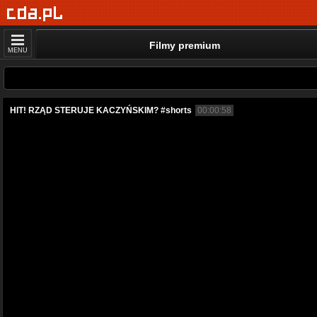
Filmy premium
MENU
HIT! RZĄD STERUJE KACZYŃSKIM? #shorts
00:00:58