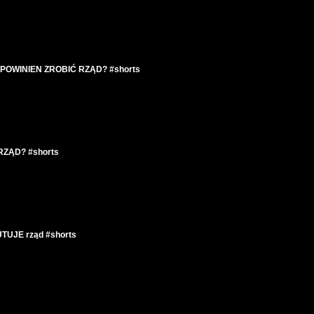
POWINIEN ZROBIĆ RZĄD? #shorts
RZĄD? #shorts
UJE rząd #shorts