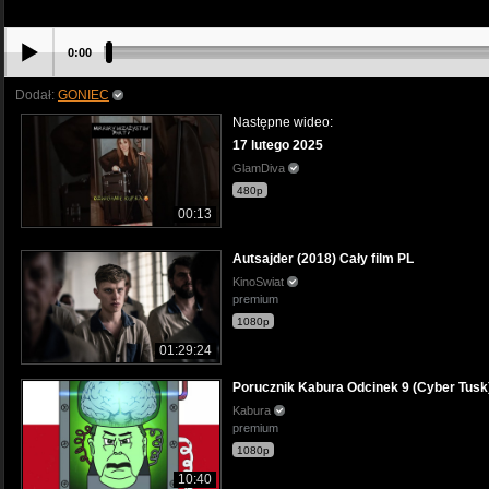
0:00
Dodał:
GONIEC
Następne wideo:
17 lutego 2025
GlamDiva
480p
00:13
Autsajder (2018) Cały film PL
KinoSwiat
premium
1080p
01:29:24
Porucznik Kabura Odcinek 9 (Cyber Tusk
Kabura
premium
1080p
10:40