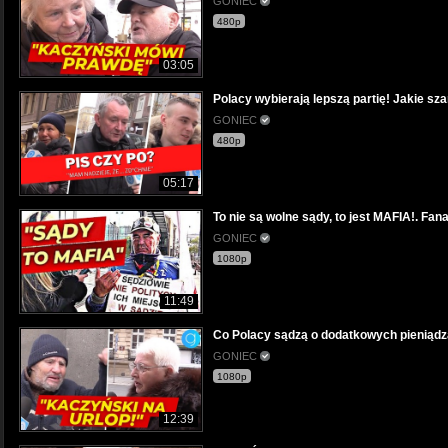
GONIEC
480p
03:05
Polacy wybierają lepszą partię! Jakie sz
GONIEC
480p
05:17
To nie są wolne sądy, to jest MAFIA!. Fan
GONIEC
1080p
11:49
Co Polacy sądzą o dodatkowych pieniądz
GONIEC
1080p
12:39