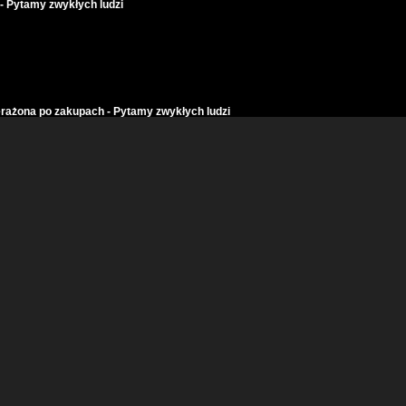
 Pytamy zwykłych ludzi
żona po zakupach - Pytamy zwykłych ludzi
- Pytamy zwykłych ludzi
 jest załamany... - Pytamy zwykłych ludzi