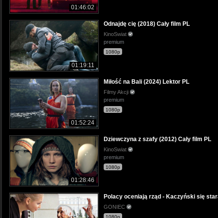
01:46:02
Odnajdę cię (2018) Cały film PL
KinoSwiat
premium
1080p
01:19:11
Miłość na Bali (2024) Lektor PL
Filmy Akcji
premium
1080p
01:52:24
Dziewczyna z szafy (2012) Cały film PL
KinoSwiat
premium
1080p
01:28:46
Polacy oceniają rząd - Kaczyński się star
GONIEC
1080p