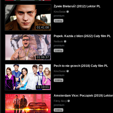
Żywie Biełaruś! (2012) Lektor PL
KinoSwiat
premium
1080p
01:41:08
Popek. Każda z blizn (2022) Cały film PL
Netlook
premium
1080p
01:06:37
Pech to nie grzech (2018) Cały film PL
KinoSwiat
premium
1080p
01:19:01
Amsterdam Vice: Początek (2019) Lektor
Filmy Akcji
premium
1080p