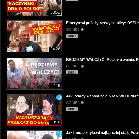
13:51
Emerytowi puściły nerwy na ulicy: OSZUK
GONIEC
1080p
04:26
BĘDZIEMY WALCZYĆ! Polacy o wojnie, P
GONIEC
1080p
12:19
Jak Polacy wspominają STAN WOJENNY? 
GONIEC
1080p
10:18
Jakiemu politykowi najbardziej ufają Pol