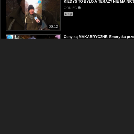
KIEDYŚ TO BYŁO,A TERAZ? NIE MA NIC!-
GONIEC
480p
00:12
Ceny są MAKABRYCZNE. Emerytka przera
GONIEC
1080p
04:21
WZRUSZONA Ukrainka dziękuje Polakom! 
GONIEC
1080p
04:24
DRAMATYCZNE dane o Polakach. Psycholog
GONIEC
1080p
07:17