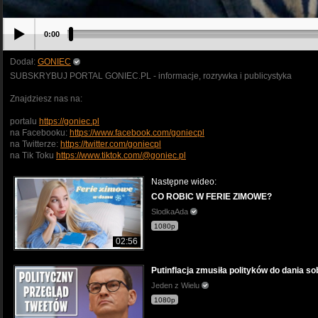
0:00
Dodał:
GONIEC
SUBSKRYBUJ PORTAL GONIEC.PL - informacje, rozrywka i publicystyka
Znajdziesz nas na:
portalu
https://goniec.pl
na Facebooku:
https://www.facebook.com/goniecpl
na Twitterze:
https://twitter.com/goniecpl
na Tik Toku
https://www.tiktok.com/@goniec.pl
Następne wideo:
CO ROBIC W FERIE ZIMOWE?
SlodkaAda
1080p
02:56
Putinflacja zmusiła polityków do dania s
Jeden z Wielu
1080p