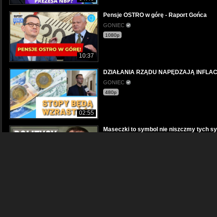
Pensje OSTRO w górę - Raport Gońca
GONIEC
1080p
10:37
DZIAŁANIA RZĄDU NAPĘDZAJĄ INFLAC
GONIEC
480p
02:55
Maseczki to symbol nie niszczmy tych sy
Jeden z Wielu
1080p
11:11
Braun: Jest plan na ostateczne rozwiąza
eMisjaTv
1080p