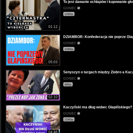
To jest dawanie ochłapów i kupowanie
GONIEC
1080p
01:12
DZIAMBOR: Konfederacja nie poprze Gla
GONIEC
1080p
05:03
Senyszyn o targach między Ziobro a Ka
GONIEC
480p
02:10
Kaczyński ma dług wobec Glapińskiego? 
GONIEC
1080p
04:46