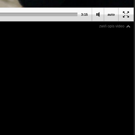
3:15
auto
zwiń opis video