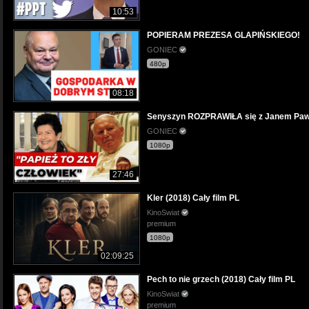
10:53
POPIERAM PREZESA GLAPIŃSKIEGO!
GONIEC
480p
08:18
Senyszyn ROZPRAWIŁA się z Janem Pawłem
GONIEC
1080p
27:46
Kler (2018) Cały film PL
KinoSwiat
premium
1080p
02:09:25
Pech to nie grzech (2018) Cały film PL
KinoSwiat
premium