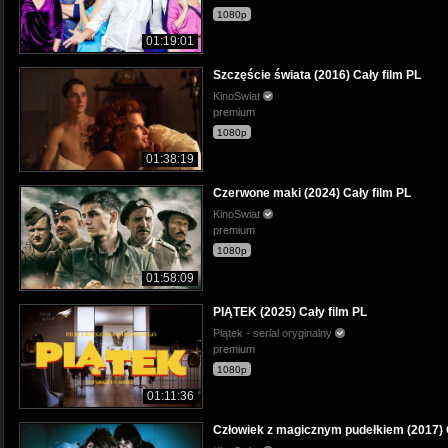
1080p
01:19:01
Szczęście świata (2016) Cały film PL
KinoSwiat
premium
1080p
01:38:19
Czerwone maki (2024) Cały film PL
KinoSwiat
premium
1080p
01:58:09
PIĄTEK (2025) Cały film PL
Piątek - serial oryginalny
premium
1080p
01:11:36
Człowiek z magicznym pudełkiem (2017) C