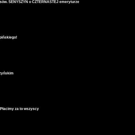
 głosów. SENYSZYN o CZTERNASTEJ emeryturze
pińskiego!
czyńskim
Płacimy za to wszyscy