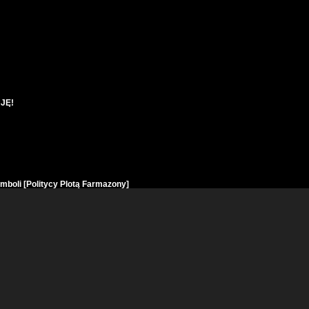
JĘ!
mboli [Politycy Plotą Farmazony]
nie kwestii opozycji względem PO-PiSu