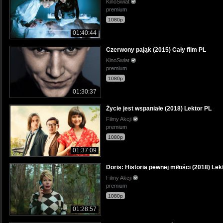
KinoSwiat
premium
1080p
01:40:44
Czerwony pająk (2015) Cały film PL
KinoSwiat
premium
1080p
01:30:37
Życie jest wspaniałe (2018) Lektor PL
Filmy Akcji
premium
1080p
01:37:09
Doris: Historia pewnej miłości (2018) Lek
Filmy Akcji
premium
1080p
01:28:57