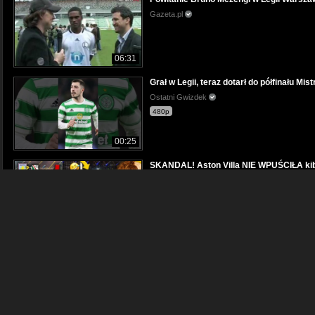
Gazeta.pl
06:31
Grał w Legii, teraz dotarł do półfinału 
Ostatni Gwizdek
480p
00:25
SKANDAL! Aston Villa NIE WPUŚCIŁA kib
Ostatni Gwizdek
480p
09:54
Atalanta BAWI SIĘ z Rakowem i ZMIENI
Ostatni Gwizdek
1080p
08:40