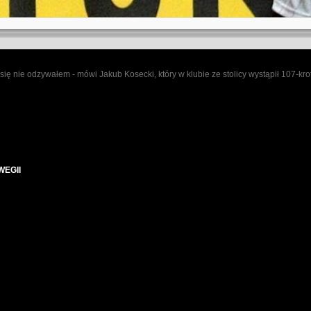
 się nie odzywałem - mówi Jakub Kosecki, który w klubie ze stolicy wystąpił 107-kro
WEGII