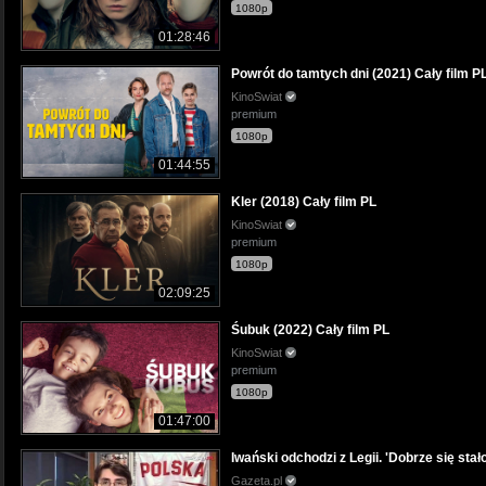
1080p
01:28:46
Powrót do tamtych dni (2021) Cały film P
KinoSwiat
premium
1080p
01:44:55
Kler (2018) Cały film PL
KinoSwiat
premium
1080p
02:09:25
Śubuk (2022) Cały film PL
KinoSwiat
premium
1080p
01:47:00
Iwański odchodzi z Legii. 'Dobrze się stało 
Gazeta.pl