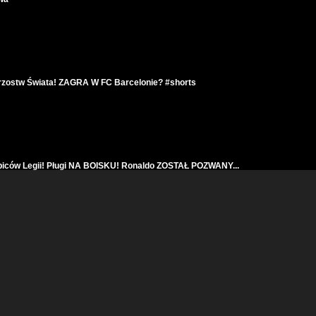
Mistrzostw Świata! ZAGRA W FC Barcelonie? #shorts
iców Legii! Pługi NA BOISKU! Ronaldo ZOSTAŁ POZWANY...
A BRAMKARZY! HEJT za CENY BILETÓW na Polska Estonia! Awans Legii