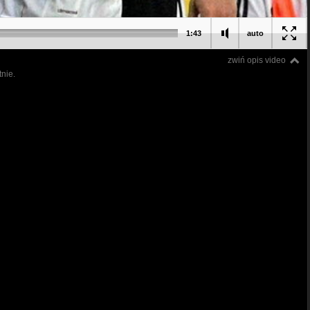
1:43
auto
zwiń opis video
tnie.