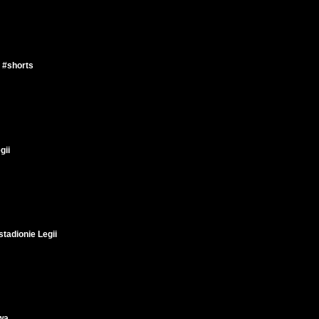
 #shorts
gii
adionie Legii
wa