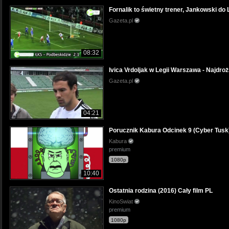
Fornalik to świetny trener, Jankowski do 
Gazeta.pl
08:32
Ivica Vrdoljak w Legii Warszawa - Najdroż
Gazeta.pl
04:21
Porucznik Kabura Odcinek 9 (Cyber Tusk
Kabura
premium
1080p
10:40
Ostatnia rodzina (2016) Cały film PL
KinoSwiat
premium
1080p