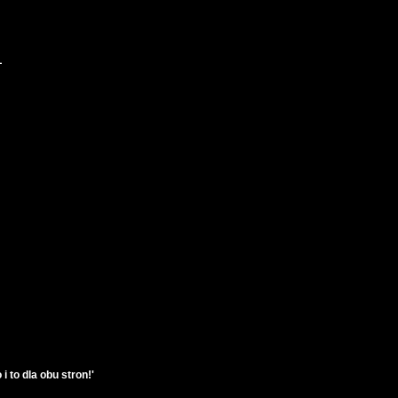
L
i to dla obu stron!'