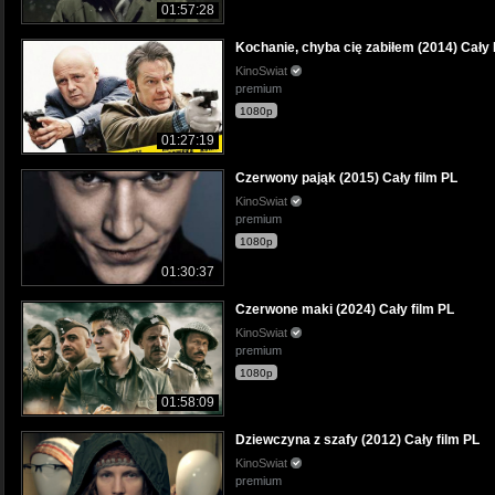
01:57:28
Kochanie, chyba cię zabiłem (2014) Cały 
KinoSwiat
premium
1080p
01:27:19
Czerwony pająk (2015) Cały film PL
KinoSwiat
premium
1080p
01:30:37
Czerwone maki (2024) Cały film PL
KinoSwiat
premium
1080p
01:58:09
Dziewczyna z szafy (2012) Cały film PL
KinoSwiat
premium