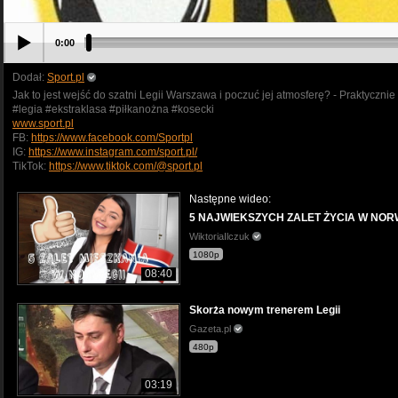
0:00
Dodał:
Sport.pl
Jak to jest wejść do szatni Legii Warszawa i poczuć jej atmosferę? - Praktycznie
#legia #ekstraklasa #piłkanożna #kosecki
www.sport.pl
FB:
https://www.facebook.com/Sportpl
IG:
https://www.instagram.com/sport.pl/
TikTok:
https://www.tiktok.com/@sport.pl
Następne wideo:
5 NAJWIEKSZYCH ZALET ŻYCIA W NOR
WiktoriaIlczuk
1080p
08:40
Skorża nowym trenerem Legii
Gazeta.pl
480p
03:19