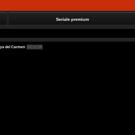
Seriale premium
laya del Carmen
00:31:56