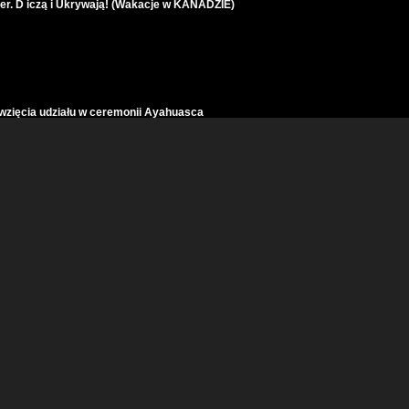
er. D iczą i Ukrywają! (Wakacje w KANADZIE)
 wzięcia udziału w ceremonii Ayahuasca
rejsu ICON OF THE SEAS
ić?