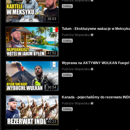
Podróże Wojownika
1080p
38:03
Tulum - Ekskluzywne wakacje w Meksyku. 
Podróże Wojownika
1080p
41:52
Wyprawa na AKTYWNY WULKAN Fuego! Wy
Podróże Wojownika
1080p
36:54
Kanada - pojechaliśmy do rezerwatu INDIAN
Podróże Wojownika
1080p
40:23