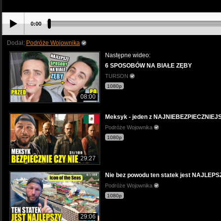
0:00
Dodał:
Podróże Wojownika
Następne wideo:
6 SPOSOBÓW NA BIAŁE ZĘBY
TURSON
1080p
08:00
Meksyk - jeden z NAJNIEBEZPIECZNIEJSZY
Podróże Wojownika
1080p
29:27
Nie bez powodu ten statek jest NAJLEPS
Podróże Wojownika
1080p
29:06