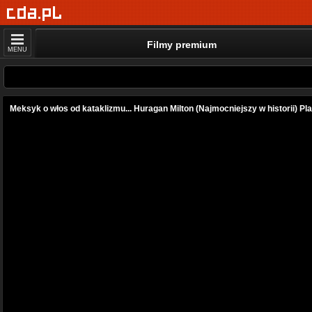
Filmy premium
MENU
Meksyk o włos od kataklizmu... Huragan Milton (Najmocniejszy w historii) P