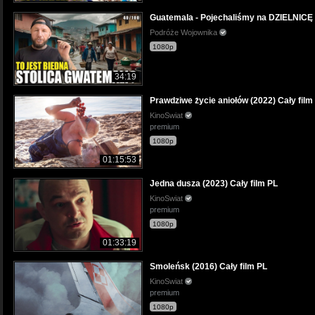
Guatemala - Pojechaliśmy na DZIELNICĘ B
Podróże Wojownika
1080p
34:19
Prawdziwe życie aniołów (2022) Cały film
KinoSwiat
premium
1080p
01:15:53
Jedna dusza (2023) Cały film PL
KinoSwiat
premium
1080p
01:33:19
Smoleńsk (2016) Cały film PL
KinoSwiat
premium
1080p