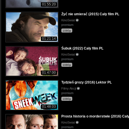
01:55:20
Żyć nie umierać (2015) Cały film PL
KinoSwiat
premium
1080p
01:21:14
Śubuk (2022) Cały film PL
KinoSwiat
premium
1080p
01:47:00
Tydzień grozy (2016) Lektor PL
Filmy Akcji
premium
1080p
01:48:03
Prosta historia o morderstwie (2016) Cały
KinoSwiat
premium