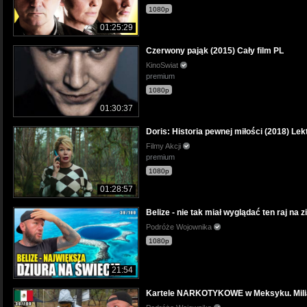
1080p
01:25:29
Czerwony pająk (2015) Cały film PL
KinoSwiat
premium
1080p
01:30:37
Doris: Historia pewnej miłości (2018) Lek
Filmy Akcji
premium
1080p
01:28:57
Belize - nie tak miał wyglądać ten raj na
Podróże Wojownika
1080p
21:54
Kartele NARKOTYKOWE w Meksyku. Miliard