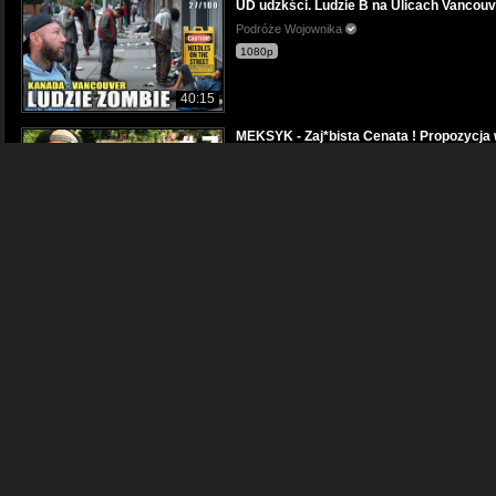
UD udzkści. Ludzie B na Ulicach Vancouv
Podróże Wojownika
1080p
40:15
MEKSYK - Zaj*bista Cenata ! Propozycja
Podróże Wojownika
720p
22:55
Jesteśmy na BAHAMACH. Ostatni dzień 
Podróże Wojownika
1080p
22:41
Nie wpuścili nas na statek Co mamy zrob
Podróże Wojownika
1080p
28:27