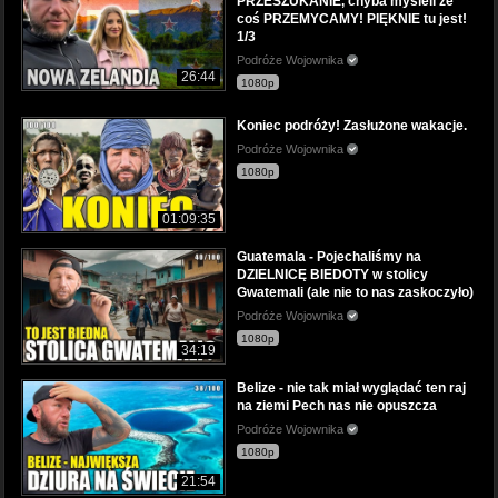
PRZESZUKANIE, chyba myśleli że
coś PRZEMYCAMY! PIĘKNIE tu jest!
1/3
Podróże Wojownika
26:44
1080p
Koniec podróży! Zasłużone wakacje.
Podróże Wojownika
1080p
01:09:35
Guatemala - Pojechaliśmy na
DZIELNICĘ BIEDOTY w stolicy
Gwatemali (ale nie to nas zaskoczyło)
Podróże Wojownika
1080p
34:19
Belize - nie tak miał wyglądać ten raj
na ziemi Pech nas nie opuszcza
Podróże Wojownika
1080p
21:54