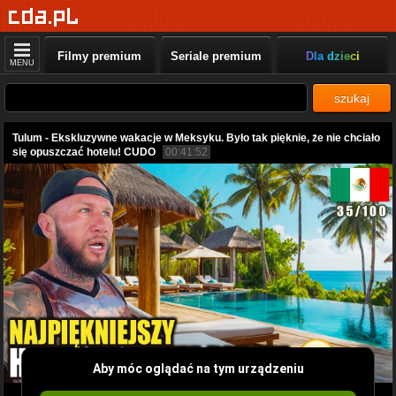
Filmy premium
Seriale premium
Dla dzieci
MENU
szukaj
Tulum - Ekskluzywne wakacje w Meksyku. Było tak pięknie, że nie chciało
się opuszczać hotelu! CUDO
00:41:52
Aby móc oglądać na tym urządzeniu