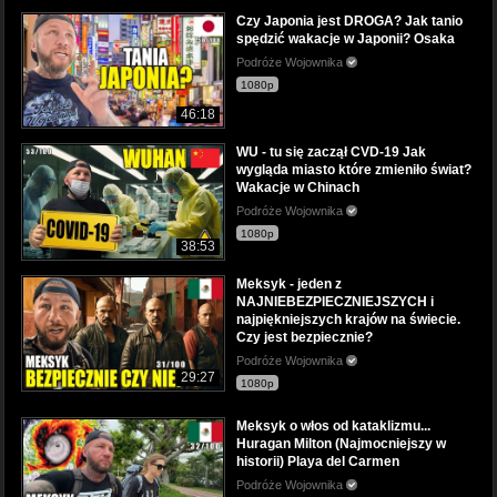
Czy Japonia jest DROGA? Jak tanio
spędzić wakacje w Japonii? Osaka
Podróże Wojownika
1080p
46:18
WU - tu się zaczął CVD-19 Jak
wygląda miasto które zmieniło świat?
Wakacje w Chinach
Podróże Wojownika
1080p
38:53
Meksyk - jeden z
NAJNIEBEZPIECZNIEJSZYCH i
najpiękniejszych krajów na świecie.
Czy jest bezpiecznie?
Podróże Wojownika
29:27
1080p
Meksyk o włos od kataklizmu...
Huragan Milton (Najmocniejszy w
historii) Playa del Carmen
Podróże Wojownika