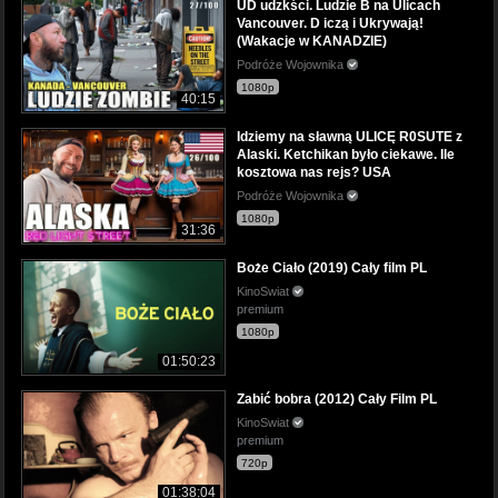
UD udzkści. Ludzie B na Ulicach
Vancouver. D iczą i Ukrywają!
(Wakacje w KANADZIE)
Podróże Wojownika
1080p
40:15
Idziemy na sławną ULICĘ R0SUTE z
Alaski. Ketchikan było ciekawe. Ile
kosztowa nas rejs? USA
Podróże Wojownika
1080p
31:36
Boże Ciało (2019) Cały film PL
KinoSwiat
premium
1080p
01:50:23
Zabić bobra (2012) Cały Film PL
KinoSwiat
premium
720p
01:38:04