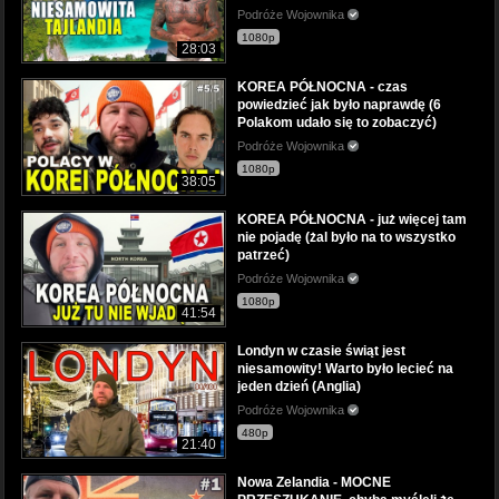
Podróże Wojownika
1080p
28:03
KOREA PÓŁNOCNA - czas
powiedzieć jak było naprawdę (6
Polakom udało się to zobaczyć)
Podróże Wojownika
1080p
38:05
KOREA PÓŁNOCNA - już więcej tam
nie pojadę (żal było na to wszystko
patrzeć)
Podróże Wojownika
1080p
41:54
Londyn w czasie świąt jest
niesamowity! Warto było lecieć na
jeden dzień (Anglia)
Podróże Wojownika
480p
21:40
Nowa Zelandia - MOCNE