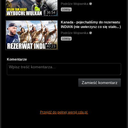
Podróże Wojownika
1080p
36:54
Kanada - pojechaliśmy do rezerwatu
INDIAN (nie uwierzysz co się stało... )
Podróże Wojownika
1080p
40:23
Komentarze
Zamieść komentarz
Przejdź do pełnej wersji cda.pl