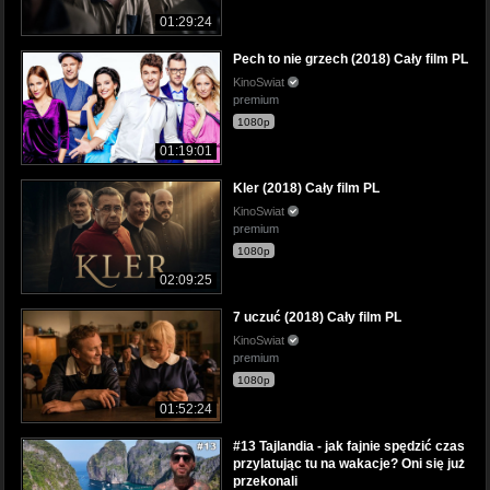
01:29:24
Pech to nie grzech (2018) Cały film PL
KinoSwiat
premium
1080p
01:19:01
Kler (2018) Cały film PL
KinoSwiat
premium
1080p
02:09:25
7 uczuć (2018) Cały film PL
KinoSwiat
premium
1080p
01:52:24
#13 Tajlandia - jak fajnie spędzić czas
przylatując tu na wakacje? Oni się już
przekonali