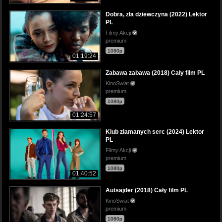
Dobra, zła dziewczyna (2022) Lektor
PL
Filmy Akcji
premium
1080p
01:19:24
Zabawa zabawa (2018) Cały film PL
KinoSwiat
premium
1080p
01:24:57
Klub złamanych serc (2024) Lektor
PL
Filmy Akcji
premium
1080p
01:40:52
Autsajder (2018) Cały film PL
KinoSwiat
premium
1080p