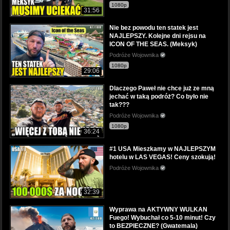
1080p
31:56
Nie bez powodu ten statek jest
NAJLEPSZY. Kolejne dni rejsu na
ICON OF THE SEAS. (Meksyk)
Podróże Wojownika
1080p
29:06
Dlaczego Paweł nie chce już ze mną
jechać w taką podróż? Co było nie
tak???
Podróże Wojownika
1080p
36:24
#1 USA Mieszkamy w NAJLEPSZYM
hotelu w LAS VEGAS! Ceny szokują!
Podróże Wojownika
32:39
Wyprawa na AKTYWNY WULKAN
Fuego! Wybuchał co 5-10 minut! Czy
to BEZPIECZNE? (Gwatemala)