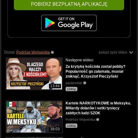
POBIERZ BEZPŁATNĄ APLIKACJĘ
Dodał:
Podróże Wojownika
pokaż opis video
Następne wideo:
Za krytykę kościoła został pobity?
Popularność go załamała, musiał
zniknąć. Krzysztof Pieczyński
paularodak
13:44
1080p
Kartele NARKOTYKOWE w Meksyku.
Miliardy dolarów i setki tysięcy
zabitych ludzi SZOK
Podróże Wojownika
1080p
38:03