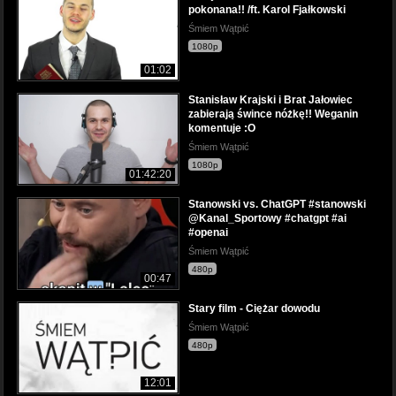
pokonana!! /ft. Karol Fjałkowski
Śmiem Wątpić
1080p
01:02
Stanisław Krajski i Brat Jałowiec
zabierają śwince nóżkę!! Weganin
komentuje :O
Śmiem Wątpić
1080p
01:42:20
Stanowski vs. ChatGPT #stanowski
@Kanal_Sportowy #chatgpt #ai
#openai
Śmiem Wątpić
480p
00:47
Stary film - Ciężar dowodu
Śmiem Wątpić
480p
12:01