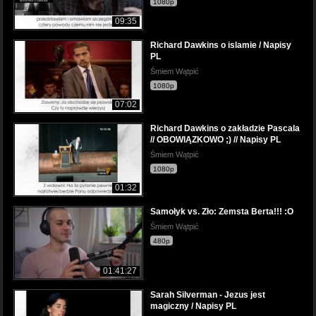
1080p
09:35
Richard Dawkins o islamie / Napisy
PL
Śmiem Wątpić
1080p
07:02
Richard Dawkins o zakładzie Pascala
// OBOWIĄZKOWO ;) // Napisy PL
Śmiem Wątpić
1080p
01:32
Samołyk vs. Zło: Zemsta Berta!!! :O
Śmiem Wątpić
480p
01:41:27
Sarah Silverman - Jezus jest
magiczny / Napisy PL