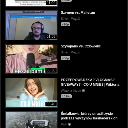
11:09
Szymon vs. Malteizm
Śmiem Wątpić
480p
01:59
Szympans vs. Człowiek!!
Śmiem Wątpić
480p
00:30
PRZEPROWADZKA? VLOGMAS?
GIVEAWAY? - CO U MNIE? | Wiktoria
Wiktoria Ilczuk
1080p
03:40
Śmiałkowie, którzy stracili życie
podczas wyczynów kaskaderskich
PaFi