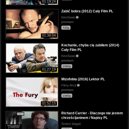
01:19:24
Zabić bobra (2012) Cały Film PL
KinoSwiat
premium
720p
01:38:04
Kochanie, chyba cię zabiłem (2014)
Cały Film PL
KinoSwiat
premium
1080p
01:27:19
Mizofobia (2016) Lektor PL
Filmy Akcji
premium
1080p
01:52:15
Richard Carrier - Dlaczego nie jestem
chrześcijaninem / Napisy PL
Śmiem Wątpić