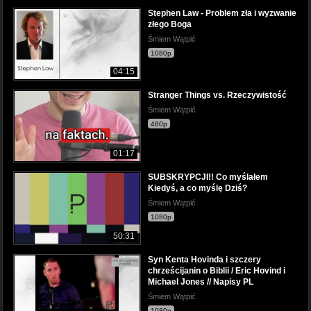
Stephen Law - Problem zła i wyzwanie
złego Boga
Śmiem Wątpić
1080p
04:15
Stranger Things vs. Rzeczywistość
Śmiem Wątpić
480p
01:17
SUBSKRYPCJI!! Co myślałem
Kiedyś, a co myślę Dziś?
Śmiem Wątpić
1080p
50:31
Syn Kenta Hovinda i szczery
chrześcijanin o Biblii / Eric Hovind i
Michael Jones // Napisy PL
Śmiem Wątpić
1080p