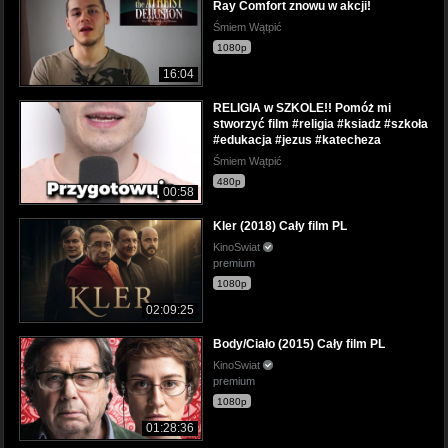
Ray Comfort znowu w akcji!
Śmiem Wątpić
1080p
16:04
RELIGIA w SZKOLE!! Pomóż mi
stworzyć film #religia #ksiadz #szkoła
#edukacja #jezus #katecheza
Śmiem Wątpić
480p
00:58
Kler (2018) Cały film PL
KinoSwiat
premium
1080p
02:09:25
Body/Ciało (2015) Cały film PL
KinoSwiat
premium
1080p
01:28:36