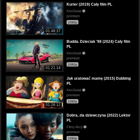
Kurier (2019) Cały film PL
KinoSwiat
premium
1080p
01:48:37
Budda. Dzieciak '98 (2024) Cały film
PL
KinoSwiat
premium
1080p
01:21:14
Jak uratować mamę (2015) Dubbing
PL
KinoSwiat
premium
1080p
01:26:12
Dobra, zła dziewczyna (2022) Lektor
PL
Filmy Akcji
premium
1080p