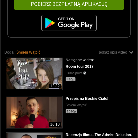
POBIERZ BEZPŁATNĄ APLIKACJĘ
Dodał:
Śmiem Wątpić
pokaż opis video
Następne wideo:
Room tour 2017
Crimelpoint
480p
12:32
Przepis na Boskie Ciało!!
Śmiem Wątpić
1080p
16:10
Recenzja filmu - The Atheist Delusion.