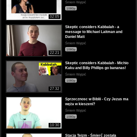
Śmiem Wątpić
1080p
02:05
Skeptic considers Kabbalah - a
message to Michael Laitman and
Daniel Matt
Śmiem Wątpić
1080p
22:21
Skeptic considers Kabbalah - Michio
Kaku and Billy Phillips go bananas!
Śmiem Wątpić
1080p
27:32
Sprzecznosc w Biblii - Czy Jezus ma
węża w kieszeni?
Śmiem Wątpić
1080p
10:30
Stacja Teizm - Śmierć została