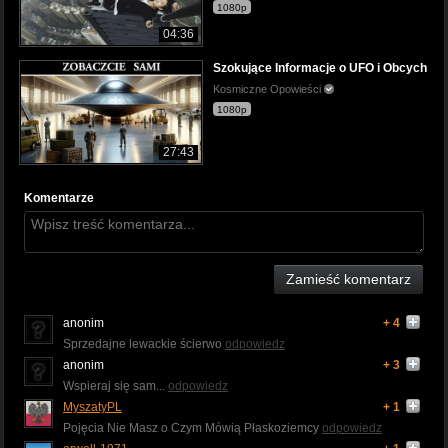
1080p
04:36
Szokujące Informacje o UFO i Obcych
Kosmiczne Opowieści
1080p
27:43
Komentarze
Zamieść komentarz
anonim
+ 4
Sprzedajne lewackie ścierwo
odpowiedz
anonim
+ 3
Wspieraj się sam...
odpowiedz
MyszatyPL
+ 1
Pojęcia Nie Masz o Czym Mówią Płaskoziemcy
odpowiedz