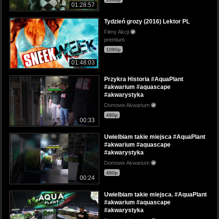
01:28:57
Tydzień grozy (2016) Lektor PL
Filmy Akcji
premium
1080p
01:48:03
Przykra Historia #AquaPlant
#akwarium #aquascape
#akwarystyka
Domowe Akwarium
480p
00:33
Uwielbiam takie miejsca #AquaPlant
#akwarium #aquascape
#akwarystyka
Domowe Akwarium
480p
00:24
Uwielbiam takie miejsca. #AquaPlant
#akwarium #aquascape
#akwarystyka