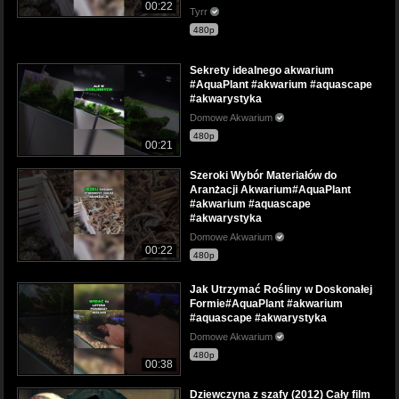
00:22
Tyrr
480p
Sekrety idealnego akwarium
#AquaPlant #akwarium #aquascape
#akwarystyka
Domowe Akwarium
480p
00:21
Szeroki Wybór Materiałów do
Aranżacji Akwarium#AquaPlant
#akwarium #aquascape
#akwarystyka
Domowe Akwarium
00:22
480p
Jak Utrzymać Rośliny w Doskonałej
Formie#AquaPlant #akwarium
#aquascape #akwarystyka
Domowe Akwarium
480p
00:38
Dziewczyna z szafy (2012) Cały film