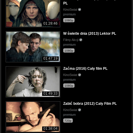
PL
KinoSwiat
premium
1080p
01:28:46
W świetle dnia (2013) Lektor PL
Filmy Akcji
premium
1080p
01:47:19
Zaćma (2016) Cały film PL
KinoSwiat
premium
1080p
01:49:33
Zabić bobra (2012) Cały Film PL
KinoSwiat
premium
720p
01:38:04