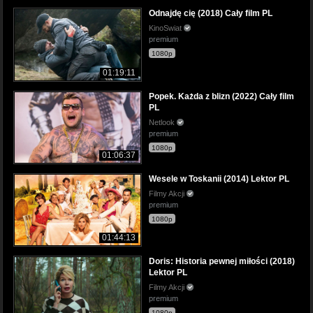
Odnajdę cię (2018) Cały film PL
KinoSwiat
premium
1080p
01:19:11
Popek. Każda z blizn (2022) Cały film
PL
Netlook
premium
1080p
01:06:37
Wesele w Toskanii (2014) Lektor PL
Filmy Akcji
premium
1080p
01:44:13
Doris: Historia pewnej miłości (2018)
Lektor PL
Filmy Akcji
premium
1080p