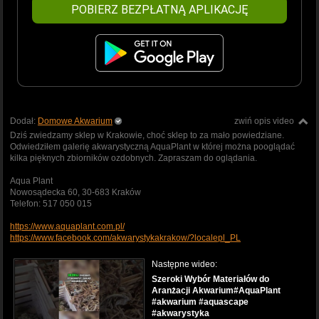
POBIERZ BEZPŁATNĄ APLIKACJĘ
Dodał:
Domowe Akwarium
zwiń opis video
Dziś zwiedzamy sklep w Krakowie, choć sklep to za mało powiedziane.
Odwiedziłem galerię akwarystyczną AquaPlant w której można pooglądać
kilka pięknych zbiorników ozdobnych. Zapraszam do oglądania.
Aqua Plant
Nowosądecka 60, 30-683 Kraków
Telefon: 517 050 015
https://www.aquaplant.com.pl/
https://www.facebook.com/akwarystykakrakow/?localepl_PL
Następne wideo:
Szeroki Wybór Materiałów do
Aranżacji Akwarium#AquaPlant
#akwarium #aquascape
#akwarystyka