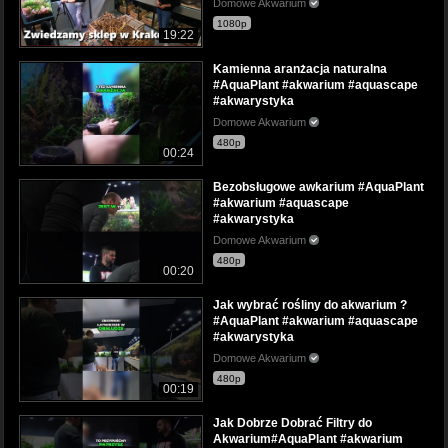
Domowe Akwarium
1080p
19:22
Kamienna aranżacja naturalna
#AquaPlant #akwarium #aquascape
#akwarystyka
Domowe Akwarium
480p
00:24
Bezobsługowe awkarium #AquaPlant
#akwarium #aquascape
#akwarystyka
Domowe Akwarium
480p
00:20
Jak wybrać rośliny do akwarium ?
#AquaPlant #akwarium #aquascape
#akwarystyka
Domowe Akwarium
480p
00:19
Jak Dobrze Dobrać Filtry do
Akwarium#AquaPlant #akwarium