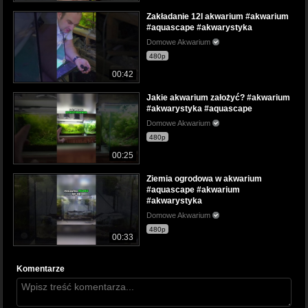
Zakładanie 12l akwarium #akwarium
#aquascape #akwarystyka
Domowe Akwarium
480p
00:42
Jakie akwarium założyć? #akwarium
#akwarystyka #aquascape
Domowe Akwarium
480p
00:25
Ziemia ogrodowa w akwarium
#aquascape #akwarium
#akwarystyka
Domowe Akwarium
480p
00:33
Komentarze