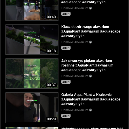
#aquascape #akwarystyka
Domowe Akwarium
480p
00:40
Klucz do zdrowego akwarium
#AquaPlant #akwarium #aquascape
#akwarystyka
Domowe Akwarium
480p
00:18
Jak stworzyć piękne akwarium
roślinne #AquaPlant #akwarium
#aquascape #akwarystyka
Domowe Akwarium
480p
00:37
Galeria Aqua Plant w Krakowie
#AquaPlant #akwarium #aquascape
#akwarystyka
Domowe Akwarium
480p
00:29
Najtańszy zestaw akwarystyczny jaki