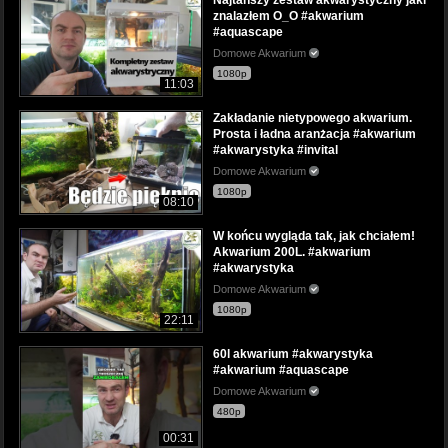
znalazłem O_O #akwarium
#aquascape
Domowe Akwarium
1080p
11:03
Zakładanie nietypowego akwarium.
Prosta i ładna aranżacja #akwarium
#akwarystyka #invital
Domowe Akwarium
1080p
08:10
W końcu wygląda tak, jak chciałem!
Akwarium 200L. #akwarium
#akwarystyka
Domowe Akwarium
1080p
22:11
60l akwarium #akwarystyka
#akwarium #aquascape
Domowe Akwarium
480p
00:31