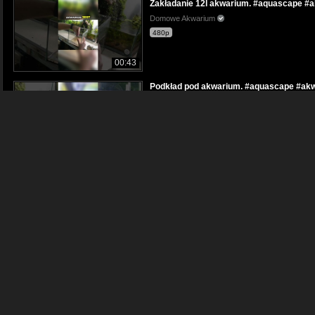
Zakładanie 12l akwarium. #aquascape #
Domowe Akwarium
480p
00:43
Podkład pod akwarium. #aquascape #ak
Domowe Akwarium
480p
00:17
Pierwsze zmiany w akwarium #akwaryst
Domowe Akwarium
480p
00:38
Przykra Historia #AquaPlant #akwarium
Domowe Akwarium
480p
00:33