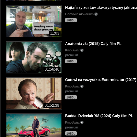
Najtańszy zestaw akwarystyczny jaki z
Domowe Akwarium
1080p
11:03
Anatomia zła (2015) Cały film PL
KinoSwiat
premium
1080p
01:56:46
Gotowi na wszystko. Exterminator (2017) 
KinoSwiat
premium
1080p
01:52:39
Budda. Dzieciak '98 (2024) Cały film PL
KinoSwiat
premium
1080p