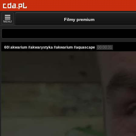
Filmy premium
MENU
60l akwarium #akwarystyka #akwarium #aquascape
00:00:31