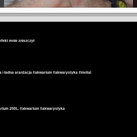
efekt mnie zniszczył
 i ładna aranżacja #akwarium #akwarystyka #invital
warium 200L. #akwarium #akwarystyka