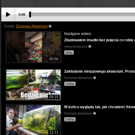
0:00
Dodał:
Domowe Akwarium
Następne wideo:
Zbudowałem imadło bez pojęcia co robię 
niewystraszony
480p
00:56
Zakładanie nietypowego akwarium. Prosta
Domowe Akwarium
1080p
08:10
W końcu wygląda tak, jak chciałem! Ak
Domowe Akwarium
1080p
22:11