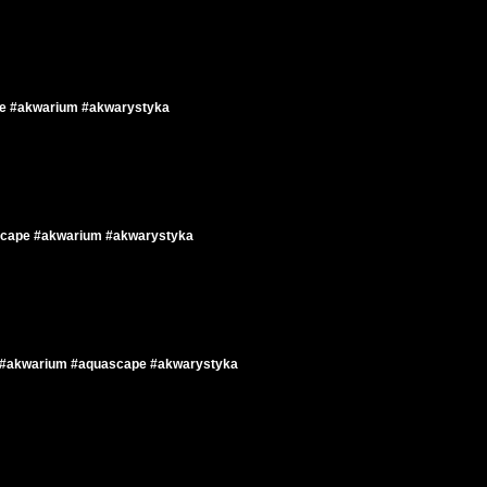
e #akwarium #akwarystyka
ascape #akwarium #akwarystyka
t #akwarium #aquascape #akwarystyka