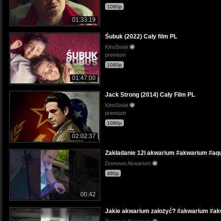
1080p
01:33:19
Śubuk (2022) Cały film PL
KinoSwiat
premium
1080p
01:47:00
Jack Strong (2014) Cały Film PL
KinoSwiat
premium
1080p
02:02:37
Zakładanie 12l akwarium #akwarium #a
Domowe Akwarium
480p
00:42
Jakie akwarium założyć? #akwarium #a