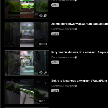
Domowe Akwarium
480p
00:25
Ziemia ogrodowa w akwarium #aquascap
Domowe Akwarium
480p
00:33
Przycinanie drzewa do akwarium. #aqu
Domowe Akwarium
480p
00:16
Sekrety idealnego akwarium #AquaPlan
Domowe Akwarium
480p
00:21