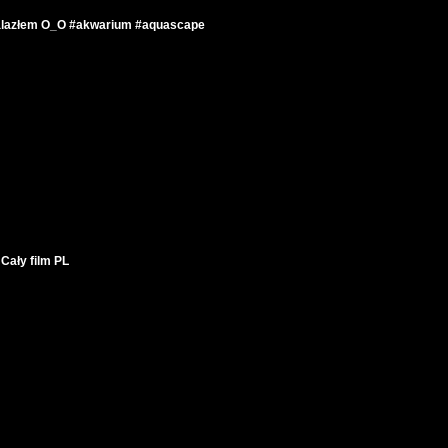
nalazłem O_O #akwarium #aquascape
Cały film PL