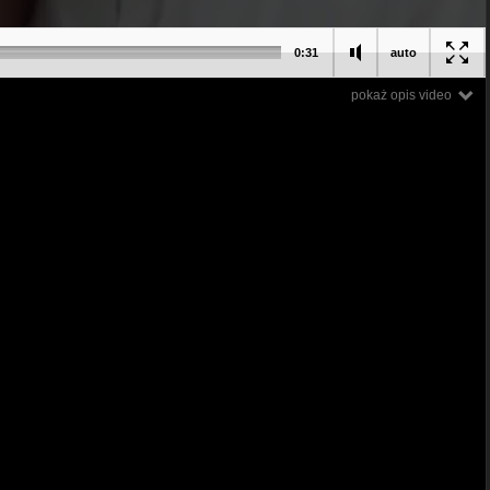
0:31
auto
pokaż opis video