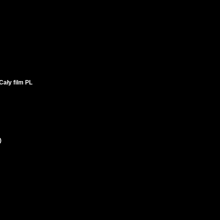
ały film PL
)