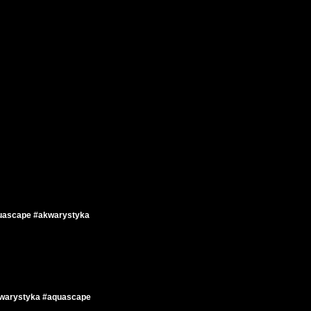
quascape #akwarystyka
kwarystyka #aquascape