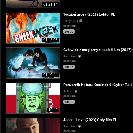
01:21:14
Tydzień grozy (2016) Lektor PL
Filmy Akcji
premium
1080p
01:48:03
Człowiek z magicznym pudełkiem (2017) C
KinoSwiat
premium
1080p
01:40:44
Porucznik Kabura Odcinek 9 (Cyber Tusk
Kabura
premium
1080p
10:40
Jedna dusza (2023) Cały film PL
KinoSwiat
premium