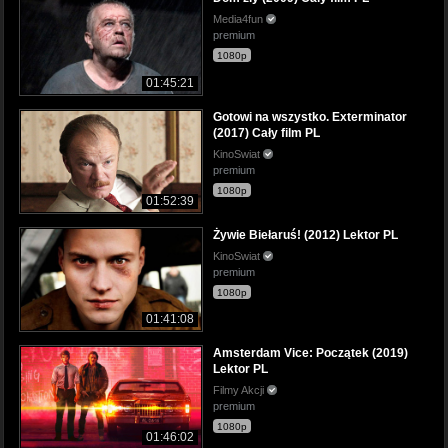
Media4fun
premium
1080p
01:45:21
Gotowi na wszystko. Exterminator
(2017) Cały film PL
KinoSwiat
premium
1080p
01:52:39
Żywie Biełaruś! (2012) Lektor PL
KinoSwiat
premium
1080p
01:41:08
Amsterdam Vice: Początek (2019)
Lektor PL
Filmy Akcji
premium
1080p
01:46:02