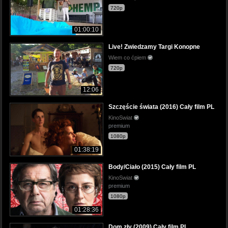
720p
01:00:10
Live! Zwiedzamy Targi Konopne
Wiem co ćpiem
720p
12:06
Szczęście świata (2016) Cały film PL
KinoSwiat
premium
1080p
01:38:19
Body/Ciało (2015) Cały film PL
KinoSwiat
premium
1080p
01:28:36
Dom zły (2009) Cały film PL