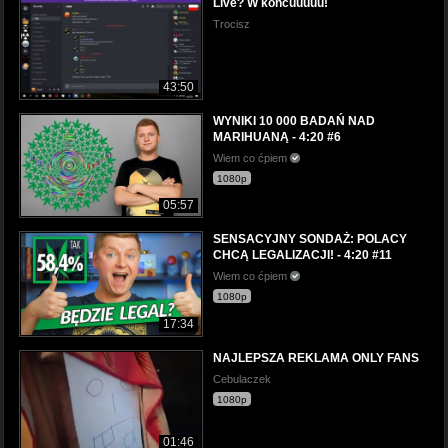
Live? W końcuuuuu!
Trocisz
43:50
WYNIKI 10 000 BADAŃ NAD
MARIHUANĄ - 4:20 #6
Wiem co ćpiem
1080p
05:57
SENSACYJNY SONDAŻ: POLACY
CHCĄ LEGALIZACJI! - 4:20 #11
Wiem co ćpiem
1080p
17:34
NAJLEPSZA REKLAMA ONLY FANS
Cebulaczek
1080p
01:46