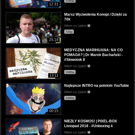
1080p
12:31
Marsz Wyzwolenia Konopi / Dzięki za
70k
Wiem co ćpiem
720p
25:19
MEDYCZNA MARIHUANA: NA CO
POMAGA? | Dr Marek Bachański -
#Słowotok 8
Wiem co ćpiem
1080p
13:11
Najlepsze INTRO na polskim YouTubie
Wiem co ćpiem
1080p
00:15
NIEZŁY KOSMOS! | PIXEL-BOX
Listopad 2018 - #Unboxing 4
Wiem co ćpiem