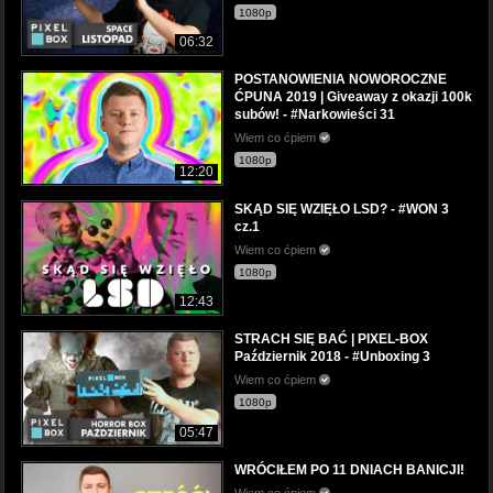
1080p
06:32
POSTANOWIENIA NOWOROCZNE
ĆPUNA 2019 | Giveaway z okazji 100k
subów! - #Narkowieści 31
Wiem co ćpiem
1080p
12:20
SKĄD SIĘ WZIĘŁO LSD? - #WON 3
cz.1
Wiem co ćpiem
1080p
12:43
STRACH SIĘ BAĆ | PIXEL-BOX
Październik 2018 - #Unboxing 3
Wiem co ćpiem
1080p
05:47
WRÓCIŁEM PO 11 DNIACH BANICJI!
Wiem co ćpiem