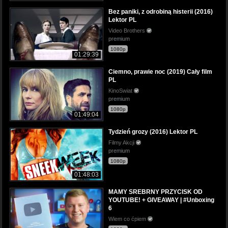
Bez paniki, z odrobiną histerii (2016)
Lektor PL
Video Brothers
premium
1080p
01:29:39
Ciemno, prawie noc (2019) Cały film
PL
KinoSwiat
premium
1080p
01:49:04
Tydzień grozy (2016) Lektor PL
Filmy Akcji
premium
1080p
01:48:03
MAMY SREBRNY PRZYCISK OD
YOUTUBE! + GIVEAWAY | #Unboxing
6
Wiem co ćpiem