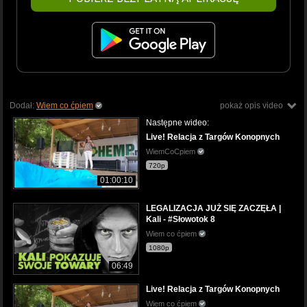
Dodał:
Wiem co ćpiem
pokaż opis video
Następne wideo:
Live! Relacja z Targów Konopnych
WiemCoCpiem
720p
01:00:10
LEGALIZACJA JUŻ SIĘ ZACZĘŁA |
Kali - #Słowotok 8
Wiem co ćpiem
1080p
06:49
Live! Relacja z Targów Konopnych
Wiem co ćpiem