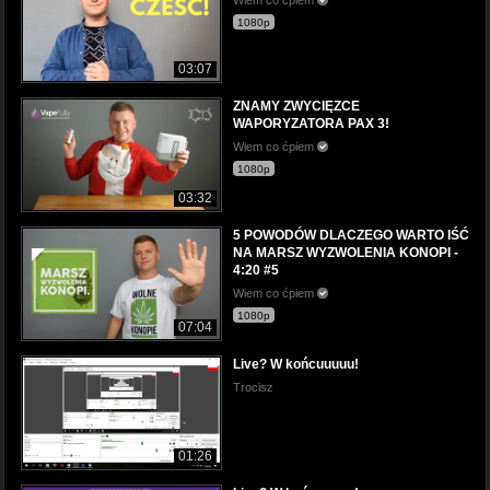
1080p
03:07
ZNAMY ZWYCIĘZCE
WAPORYZATORA PAX 3!
Wiem co ćpiem
1080p
03:32
5 POWODÓW DLACZEGO WARTO IŚĆ
NA MARSZ WYZWOLENIA KONOPI -
4:20 #5
Wiem co ćpiem
1080p
07:04
Live? W końcuuuuu!
Trocisz
01:26