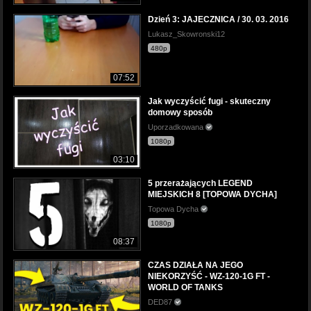
Dzień 3: JAJECZNICA / 30. 03. 2016
Lukasz_Skowronski12
480p
07:52
Jak wyczyścić fugi - skuteczny
domowy sposób
Uporzadkowana
1080p
03:10
5 przerażających LEGEND
MIEJSKICH 8 [TOPOWA DYCHA]
Topowa Dycha
1080p
08:37
CZAS DZIAŁA NA JEGO
NIEKORZYŚĆ - WZ-120-1G FT -
WORLD OF TANKS
DED87