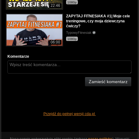
1080p
22:46
ZAPYTAJ FITNESIAKA #1| Moje cele
treningowe, czy moja dziewczyna
ćwiczy?
TypowyFitnesiak
1080p
06:00
Komentarze
Zamieść komentarz
Przejdź do pełnej wersji cda.pl
Nasz serwis wykorzystuje pliki cookie (zobacz
naszą politykę
). Warunki