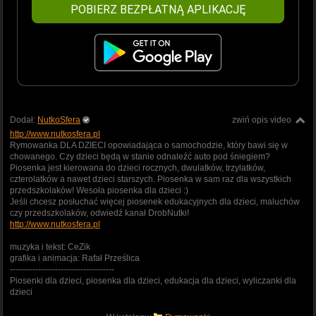
POBIERZ BEZPŁATNĄ APLIKACJĘ
Dodał:
NutkoSfera
zwiń opis video
http://www.nutkosfera.pl
Rymowanka DLA DZIECI opowiadająca o samochodzie, który bawi się w
chowanego. Czy dzieci będą w stanie odnaleźć auto pod śniegiem?
Piosenka jest kierowana do dzieci rocznych, dwulatków, trzylatków,
czterolatków a nawet dzieci starszych. Piosenka w sam raz dla wszystkich
przedszkolaków! Wesoła piosenka dla dzieci :)
Jeśli chcesz posłuchać więcej piosenek edukacyjnych dla dzieci, maluchów
czy przedszkolaków, odwiedź kanał DrobNutki!
http://www.nutkosfera.pl
muzyka i tekst: CeZik
grafika i animacja: Rafał Prześlica
-------------------------------------
Piosenki dla dzieci, piosenka dla dzieci, edukacja dla dzieci, wyliczanki dla
dzieci