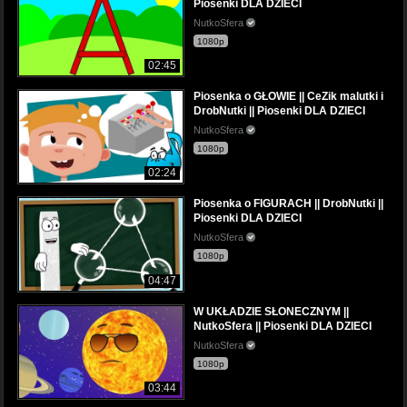
Piosenki DLA DZIECI
NutkoSfera
1080p
02:45
Piosenka o GŁOWIE || CeZik malutki i
DrobNutki || Piosenki DLA DZIECI
NutkoSfera
1080p
02:24
Piosenka o FIGURACH || DrobNutki ||
Piosenki DLA DZIECI
NutkoSfera
1080p
04:47
W UKŁADZIE SŁONECZNYM ||
NutkoSfera || Piosenki DLA DZIECI
NutkoSfera
1080p
03:44