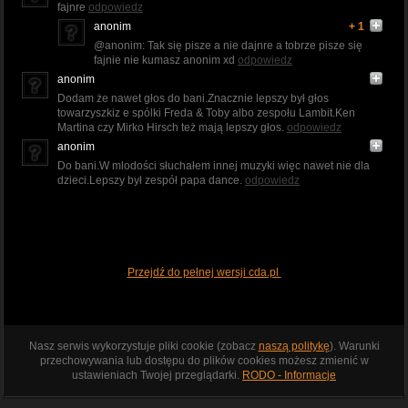
fajnre
odpowiedz
anonim
+ 1
@anonim: Tak się pisze a nie dajnre a tobrze pisze się
fajnie nie kumasz anonim xd
odpowiedz
anonim
Dodam że nawet głos do bani.Znacznie lepszy był głos
towarzyszkiz e spólki Freda & Toby albo zespołu Lambit.Ken
Martina czy Mirko Hirsch też mają lepszy głos.
odpowiedz
anonim
Do bani.W mlodości słuchałem innej muzyki więc nawet nie dla
dzieci.Lepszy był zespół papa dance.
odpowiedz
Przejdź do pełnej wersji cda.pl
Nasz serwis wykorzystuje pliki cookie (zobacz
naszą politykę
). Warunki
przechowywania lub dostępu do plików cookies możesz zmienić w
ustawieniach Twojej przeglądarki.
RODO - Informacje