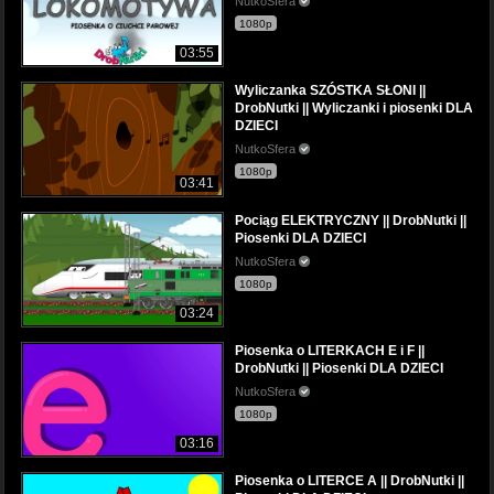
NutkoSfera
1080p
03:55
Wyliczanka SZÓSTKA SŁONI ||
DrobNutki || Wyliczanki i piosenki DLA
DZIECI
NutkoSfera
1080p
03:41
Pociąg ELEKTRYCZNY || DrobNutki ||
Piosenki DLA DZIECI
NutkoSfera
1080p
03:24
Piosenka o LITERKACH E i F ||
DrobNutki || Piosenki DLA DZIECI
NutkoSfera
1080p
03:16
Piosenka o LITERCE A || DrobNutki ||