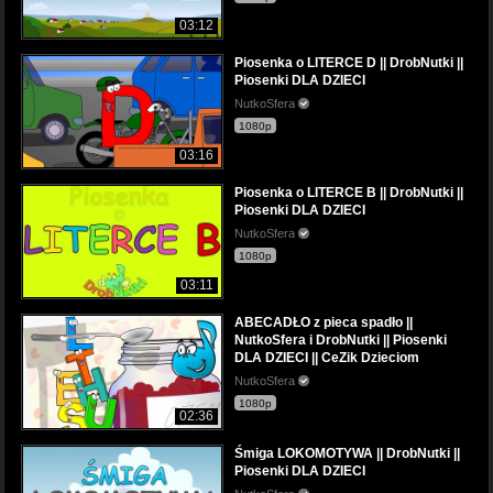
03:12
Piosenka o LITERCE D || DrobNutki ||
Piosenki DLA DZIECI
NutkoSfera
1080p
03:16
Piosenka o LITERCE B || DrobNutki ||
Piosenki DLA DZIECI
NutkoSfera
1080p
03:11
ABECADŁO z pieca spadło ||
NutkoSfera i DrobNutki || Piosenki
DLA DZIECI || CeZik Dzieciom
NutkoSfera
1080p
02:36
Śmiga LOKOMOTYWA || DrobNutki ||
Piosenki DLA DZIECI