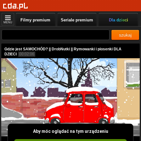
Filmy premium
Seriale premium
Dla dzieci
MENU
szukaj
Gdzie jest SAMOCHÓD? || DrobNutki || Rymowanki i piosenki DLA
DZIECI
00:02:06
Aby móc oglądać na tym urządzeniu