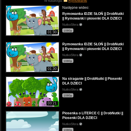
W katalogu:
Rymowanki
Następne wideo:
Rymowanka IDZIE SŁOŃ || DrobNutki
|| Rymowanki i piosenki DLA DZIECI
NutkoSfera
1080p
01:30
Rymowanka IDZIE SŁOŃ || DrobNutki
|| Rymowanki i piosenki DLA DZIECI
NutkoSfera
1080p
01:30
Na straganie || DrobNutki || Piosenki
DLA DZIECI
NutkoSfera
1080p
03:21
Piosenka o LITERCE C || DrobNutki ||
Piosenki DLA DZIECI
NutkoSfera
1080p