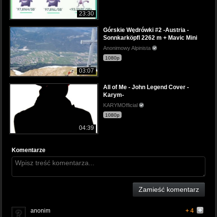
23:30
Górskie Wędrówki #2 -Austria -
Sonnkarköpfl 2262 m + Mavic Mini
Anonimowy Alpinista
1080p
03:07
All of Me - John Legend Cover -
Karym-
KARYMOfficial
1080p
04:39
Komentarze
Zamieść komentarz
anonim
+ 4