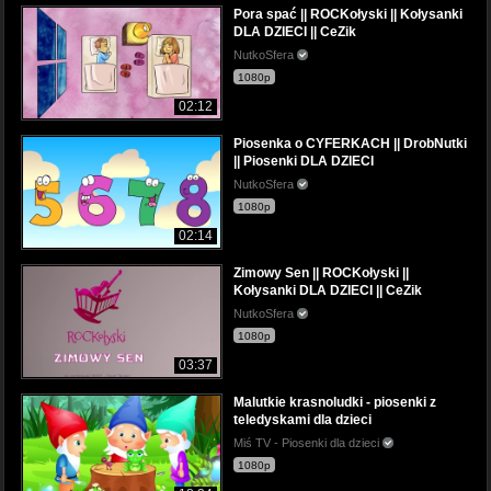
Pora spać || ROCKołyski || Kołysanki
DLA DZIECI || CeZik
NutkoSfera
1080p
02:12
Piosenka o CYFERKACH || DrobNutki
|| Piosenki DLA DZIECI
NutkoSfera
1080p
02:14
Zimowy Sen || ROCKołyski ||
Kołysanki DLA DZIECI || CeZik
NutkoSfera
1080p
03:37
Malutkie krasnoludki - piosenki z
teledyskami dla dzieci
Miś TV - Piosenki dla dzieci
1080p