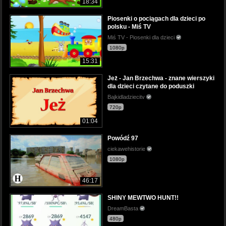
18:34
Piosenki o pociągach dla dzieci po
polsku - Miś TV
Miś TV - Piosenki dla dzieci
1080p
15:31
Jeż - Jan Brzechwa - znane wierszyki
dla dzieci czytane do poduszki
Bajkidladziecitv
720p
01:04
Powódź 97
ciekawehistorie
1080p
46:17
SHINY MEWTWO HUNT!!
DreamBasta
480p