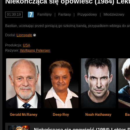
Niekończąca się opowieść (1984) Lek
01:30:19
Familijny
|
Fantasy
|
Przygodowy
|
Młodzieżowy
Bastian, uciekając przed goniącą go szkolną bandą, przypadkiem wbiega do ant
Dodał:
Lionsgate
Produkcja:
USA
Reżyser:
Wolfgang Petersen
Gerald McRaney
Deep Roy
Noah Hathaway
Ba
Niekończąca się opowieść (1984) Lektor 