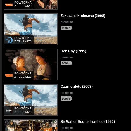
POWTÓRKA
Z TELEWIZJI
Zakazane królestwo (2008)
premium
1080p
POWTÓRKA
Z TELEWIZJI
Rob Roy (1995)
premium
1080p
POWTÓRKA
Z TELEWIZJI
Czarne złoto (2003)
premium
1080p
POWTÓRKA
Z TELEWIZJI
Sir Walter Scott's Ivanhoe (1952)
premium