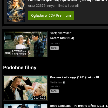
oraz 22679 innych filmów i seriali
Oglądaj w CDA Premium
Następne wideo:
Karate Kid (1984)
premium
1080p
POWTÓRKA
Z TELEWIZJI
Podobne filmy
Rasmus i włóczęga (1981) Lektor PL
Media4fun
premium
1080p
01:45:12
Body Language - Po prostu tańcz! (2011) L