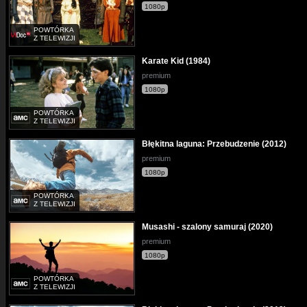
1080p
POWTÓRKA
Z TELEWIZJI
Karate Kid (1984)
premium
1080p
POWTÓRKA
Z TELEWIZJI
Błękitna laguna: Przebudzenie (2012)
premium
1080p
POWTÓRKA
Z TELEWIZJI
Musashi - szalony samuraj (2020)
premium
1080p
POWTÓRKA
Z TELEWIZJI