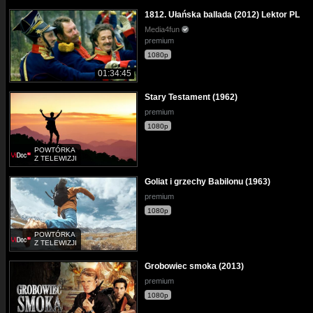
1812. Ułańska ballada (2012) Lektor PL
Media4fun
premium
1080p
01:34:45
Stary Testament (1962)
premium
1080p
POWTÓRKA
Z TELEWIZJI
Goliat i grzechy Babilonu (1963)
premium
1080p
POWTÓRKA
Z TELEWIZJI
Grobowiec smoka (2013)
premium
1080p