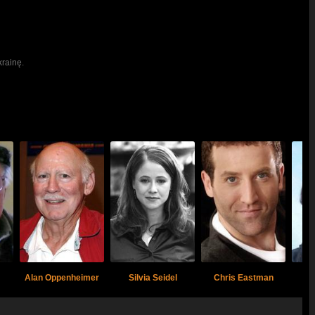
krainę.
Alan Oppenheimer
Silvia Seidel
Chris Eastman
Da