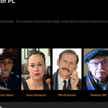
tor PL
ykwariatu. Tam znajduje niesamowitą księgę, dzięki której odwiedzi fantastyczną 
rret Oliver
Tami Stronach
Tilo Prückner
Thomas Hill
PL