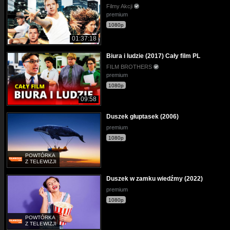
Filmy Akcji
premium
1080p
01:37:18
Biura i ludzie (2017) Cały film PL
FILM BROTHERS
premium
1080p
09:58
Duszek głuptasek (2006)
premium
1080p
POWTÓRKA
Z TELEWIZJI
Duszek w zamku wiedźmy (2022)
premium
1080p
POWTÓRKA
Z TELEWIZJI