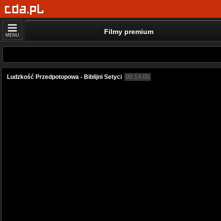
Filmy premium
MENU
Ludzkość Przedpotopowa - Biblijni Setyci
00:14:00