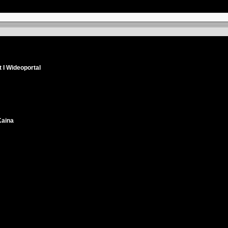
 I Wideoportal
Kaina