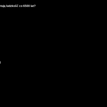
tują ludzkość co 6500 lat?
)