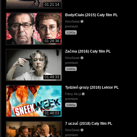
01:21:14
Body/Ciało (2015) Cały film PL
KinoSwiat
premium
1080p
01:28:36
Zaćma (2016) Cały film PL
KinoSwiat
premium
1080p
01:49:33
Tydzień grozy (2016) Lektor PL
Filmy Akcji
premium
1080p
01:48:03
7 uczuć (2018) Cały film PL
KinoSwiat
premium