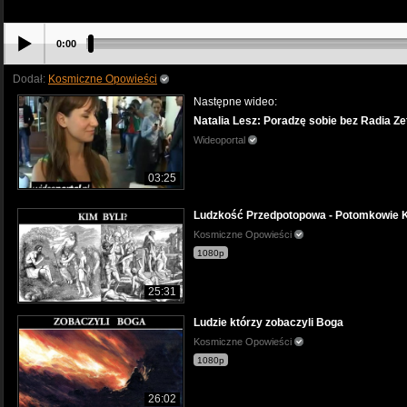
0:00
Dodał:
Kosmiczne Opowieści
Następne wideo:
Natalia Lesz: Poradzę sobie bez Radia Zet
Wideoportal
03:25
Ludzkość Przedpotopowa - Potomkowie 
Kosmiczne Opowieści
1080p
25:31
Ludzie którzy zobaczyli Boga
Kosmiczne Opowieści
1080p
26:02