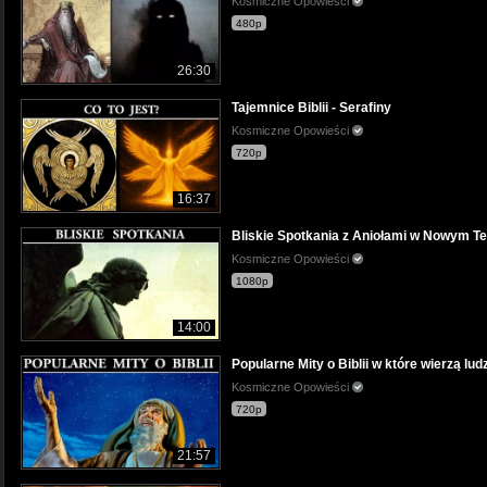
Kosmiczne Opowieści
480p
26:30
Tajemnice Biblii - Serafiny
Kosmiczne Opowieści
720p
16:37
Bliskie Spotkania z Aniołami w Nowym T
Kosmiczne Opowieści
1080p
14:00
Popularne Mity o Biblii w które wierzą lud
Kosmiczne Opowieści
720p
21:57