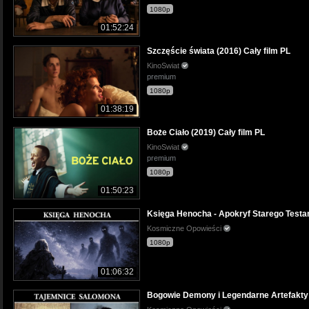
1080p
01:52:24
Szczęście świata (2016) Cały film PL
KinoSwiat
premium
1080p
01:38:19
Boże Ciało (2019) Cały film PL
KinoSwiat
premium
1080p
01:50:23
Księga Henocha - Apokryf Starego Test
Kosmiczne Opowieści
1080p
01:06:32
Bogowie Demony i Legendarne Artefakty