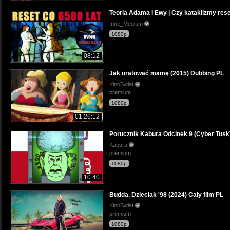
Teoria Adama i Ewy | Czy kataklizmy rese
Inne_Medium
1080p
08:12
Jak uratować mamę (2015) Dubbing PL
KinoSwiat
premium
1080p
01:26:12
Porucznik Kabura Odcinek 9 (Cyber Tusk
Kabura
premium
1080p
10:40
Budda. Dzieciak '98 (2024) Cały film PL
KinoSwiat
premium
1080p