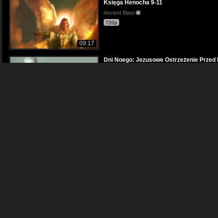
Księga Henocha 9-11
Ancient Blast
720p
09:17
Dni Noego: Jezusowe Ostrzeżenie Przed 
Tajemny Plan
480p
01:05:43
Ile Różnych Buntów Aniołów Opisuje Bibli
Tajemny Plan
480p
01:01:09
O czym tak naprawdę opowiada Biblia?
Kosmiczne Opowieści
1080p
15:08