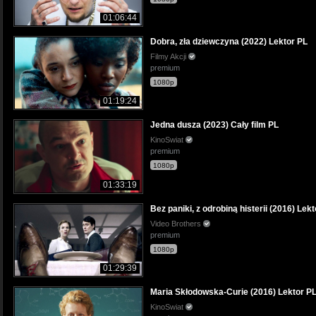
01:06:44
Dobra, zła dziewczyna (2022) Lektor PL
Filmy Akcji
premium
1080p
01:19:24
Jedna dusza (2023) Cały film PL
KinoSwiat
premium
1080p
01:33:19
Bez paniki, z odrobiną histerii (2016) Lek
Video Brothers
premium
1080p
01:29:39
Maria Skłodowska-Curie (2016) Lektor P
KinoSwiat