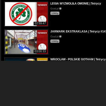
LEGIA WYZWOLIŁA OMONIĘ | Tetrycy
Goal.pl
1080p
02:59:47
JARMARK EKSTRAKLASA | Tetrycy #14
Goal.pl
1080p
03:00:33
WROCŁAW - POLSKIE GOTHAM | Tetrycy
Goal.pl
1080p
01:22:50
PZPN PARANO | Tetrycy #169
Goal.pl
480p