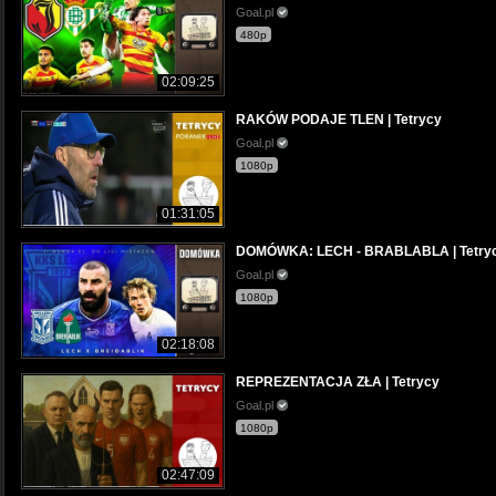
Goal.pl
480p
02:09:25
RAKÓW PODAJE TLEN | Tetrycy
Goal.pl
1080p
01:31:05
DOMÓWKA: LECH - BRABLABLA | Tetry
Goal.pl
1080p
02:18:08
REPREZENTACJA ZŁA | Tetrycy
Goal.pl
1080p
02:47:09