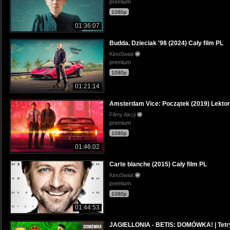
premium
1080p
01:36:07
Budda. Dzieciak '98 (2024) Cały film PL
KinoSwiat
premium
1080p
01:21:14
Amsterdam Vice: Początek (2019) Lektor
Filmy Akcji
premium
1080p
01:46:02
Carte blanche (2015) Cały film PL
KinoSwiat
premium
1080p
01:44:53
JAGIELLONIA - BETIS: DOMÓWKA! | Tetr