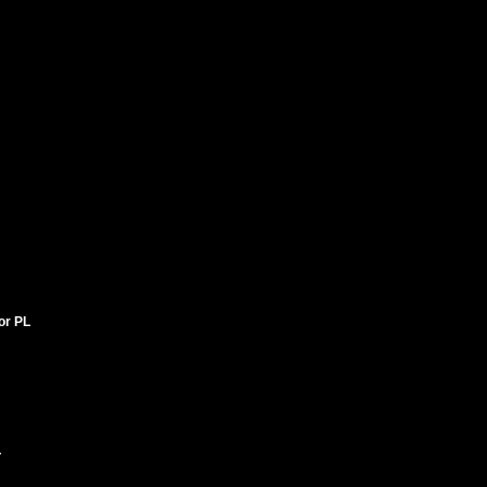
tor PL
L