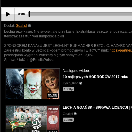
0:00
Dodał:
Goal.pl
Lechia przy kasie. Nie swojej, ale przy kasie. Ekstraklasa jeszcze jej pożycza. 
#ekstraklasa #uniwersumpolskiejpiłki
SPONSOREM KANAŁU JEST LEGALNY BUKMACHER BETCLIC. HAZARD WIĄŻ
Zarejestruj konto w Betclic z kodem promocyjnym TETRYCY (link:
https://partner
potencjalna wygrana zwiększy się tym samym aż 13,6%.
Sprawdź także: @BetclicPolska
Następne wideo:
10 najlepszych HORRORÓW 2017 roku
Tylko_Kino
1080p
05:08
LECHIA GDAŃSK - SPRAWA LICENCJI | P
Goal.pl
1080p