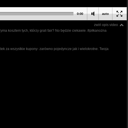
0:00
auto
zwiń opis video
zyma kosztem tych, którzy grali fair? No będzie ciekawie. #piłkanożna
atek za wszystkie kupony- zarówno pojedyncze jak i wielokrotne. Twoja