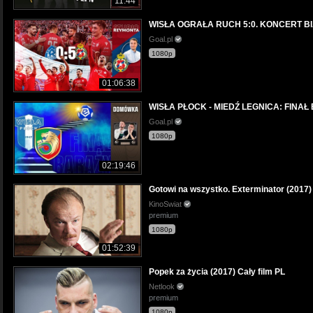
11:44
WISŁA OGRAŁA RUCH 5:0. KONCERT BIA
Goal.pl
1080p
01:06:38
WISŁA PŁOCK - MIEDŹ LEGNICA: FIN
Goal.pl
1080p
02:19:46
Gotowi na wszystko. Exterminator (2017) 
KinoSwiat
premium
1080p
01:52:39
Popek za życia (2017) Cały film PL
Netlook
premium
1080p