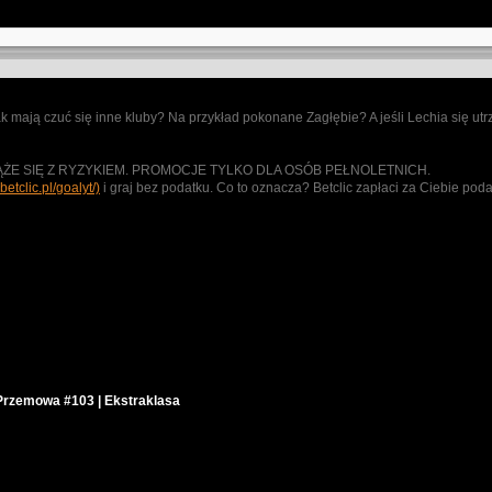
Jak mają czuć się inne kluby? Na przykład pokonane Zagłębie? A jeśli Lechia się utr
E SIĘ Z RYZYKIEM. PROMOCJE TYLKO DLA OSÓB PEŁNOLETNICH.
.betclic.pl/goalyt/)
i graj bez podatku. Co to oznacza? Betclic zapłaci za Ciebie pod
rzemowa #103 | Ekstraklasa