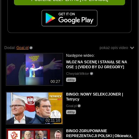
Dodał:
Goal.pl
pokaż opis video
Następne wideo:
WLOZ NA SCENĘ I STANĄŁ SE NA
OSE :) [VIDEO BY DJ GREGORY]
ChwytakWiktor
480p
00:27
BINGO: NOWY SELEKCJONER |
Tetrycy
Goal.pl
480p
02:11:10
BINGO ZGRUPOWANIE
REPREZENTACJI POLSKI | Olkiewicz,