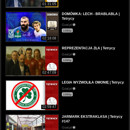
01:31:05
DOMÓWKA: LECH - BRABLABLA |
Tetrycy
Goal.pl
1080p
02:18:08
REPREZENTACJA ZŁA | Tetrycy
Goal.pl
1080p
02:47:09
LEGIA WYZWOLIŁA OMONIĘ | Tetrycy
Goal.pl
1080p
02:59:47
JARMARK EKSTRAKLASA | Tetrycy
#147
Goal.pl