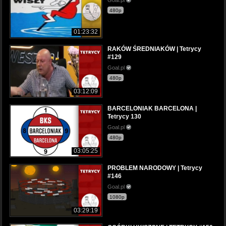
480p
01:23:32
RAKÓW ŚREDNIAKÓW | Tetrycy
#129
Goal.pl
480p
03:12:09
BARCELONIAK BARCELONA |
Tetrycy 130
Goal.pl
480p
03:05:25
PROBLEM NARODOWY | Tetrycy
#146
Goal.pl
1080p
03:29:19