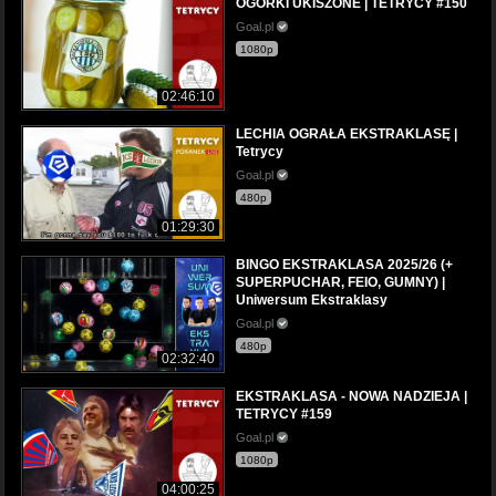
OGÓRKI UKISZONE | TETRYCY #150
Goal.pl
1080p
02:46:10
LECHIA OGRAŁA EKSTRAKLASĘ |
Tetrycy
Goal.pl
480p
01:29:30
BINGO EKSTRAKLASA 2025/26 (+
SUPERPUCHAR, FEIO, GUMNY) |
Uniwersum Ekstraklasy
Goal.pl
480p
02:32:40
EKSTRAKLASA - NOWA NADZIEJA |
TETRYCY #159
Goal.pl
1080p
04:00:25