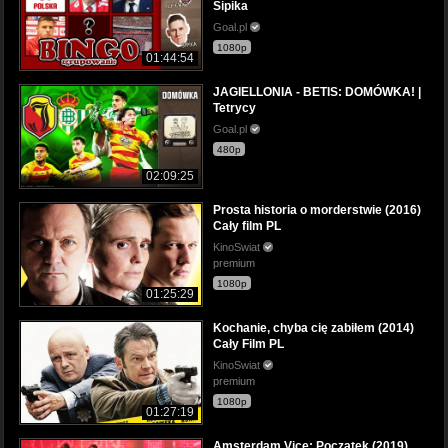
Sipika
Goal.pl
1080p
01:44:54
JAGIELLONIA - BETIS: DOMÓWKA! |
Tetrycy
Goal.pl
480p
02:09:25
Prosta historia o morderstwie (2016)
Cały film PL
KinoSwiat
premium
1080p
01:25:29
Kochanie, chyba cię zabiłem (2014)
Cały Film PL
KinoSwiat
premium
1080p
01:27:19
Amsterdam Vice: Początek (2019)