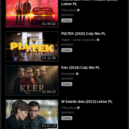
Lektor PL
Filmy Akcji
premium
1080p
01:46:02
PIĄTEK (2025) Cały film PL
Piątek - serial oryginalny
premium
1080p
01:11:36
Kler (2018) Cały film PL
KinoSwiat
premium
1080p
02:09:25
W świetle dnia (2013) Lektor PL
Filmy Akcji
premium
1080p
01:47:19