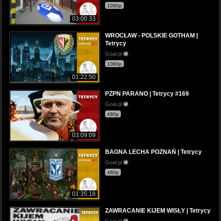
1080p
03:00:33
WROCŁAW - POLSKIE GOTHAM |
Tetrycy
Goal.pl
1080p
01:22:50
PZPN PARANO | Tetrycy #169
Goal.pl
480p
03:09:09
BAGNA LECHA POZNAŃ | Tetrycy
Goal.pl
480p
01:35:18
ZAWRACANIE KIJEM WISŁY | Tetrycy
Goal.pl