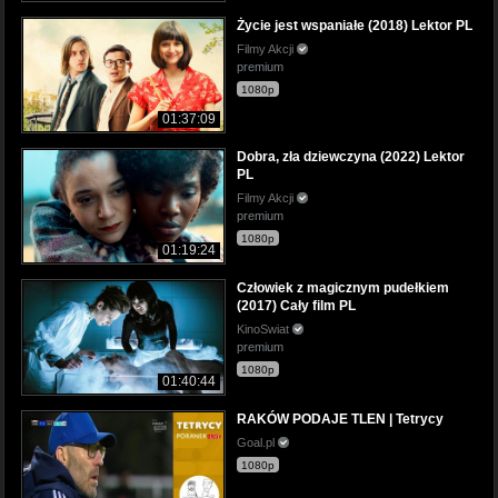
Życie jest wspaniałe (2018) Lektor PL
Filmy Akcji
premium
1080p
01:37:09
Dobra, zła dziewczyna (2022) Lektor
PL
Filmy Akcji
premium
1080p
01:19:24
Człowiek z magicznym pudełkiem
(2017) Cały film PL
KinoSwiat
premium
1080p
01:40:44
RAKÓW PODAJE TLEN | Tetrycy
Goal.pl
1080p