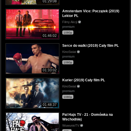
01:29:08
Amsterdam Vice: Początek (2019)
Lektor PL
Filmy Akcji
premium
1080p
01:46:02
Serce do walki (2019) Cały film PL
KinoSwiat
premium
1080p
01:33:02
Kurier (2019) Cały film PL
KinoSwiat
premium
1080p
01:48:37
Pal Hajs TV - 21 - Domówka na
Wschodniej
WuwunioTV