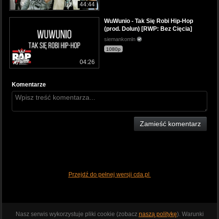
44:44
WuWunio - Tak Się Robi Hip-Hop
(prod. Dolun) [RWP: Bez Cięcia]
siemankomln
1080p
04:26
Komentarze
Zamieść komentarz
Przejdź do pełnej wersji cda.pl
Nasz serwis wykorzystuje pliki cookie (zobacz
naszą politykę
). Warunki