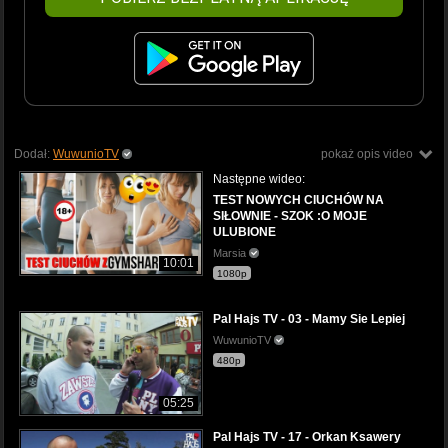
Dodał:
WuwunioTV
pokaż opis video
Następne wideo:
TEST NOWYCH CIUCHÓW NA
SIŁOWNIE - SZOK :O MOJE
ULUBIONE
Marsia
10:01
1080p
Pal Hajs TV - 03 - Mamy Sie Lepiej
WuwunioTV
480p
05:25
Pal Hajs TV - 17 - Orkan Ksawery