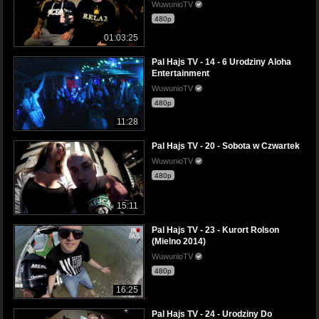
WuwunioTV
480p
01:03:25
Pal Hajs TV - 14 - 6 Urodziny Aloha
Entertainment
WuwunioTV
480p
11:28
Pal Hajs TV - 20 - Sobota w Czwartek
WuwunioTV
480p
15:11
Pal Hajs TV - 23 - Kurort Rolson
(Mielno 2014)
WuwunioTV
480p
16:25
Pal Hajs TV - 24 - Urodziny Do