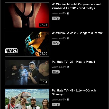
WuWunio - Mów Mi Ordynardo - feat.
Zamber & Lil TBG - prod. Sołtys
WuwunioTV
480p
07:03
WuWunio - A Jak! - Bangerski Remix
WuwunioTV
480p
03:56
Pal Hajs TV - 28 - Miasto Meneli
WuwunioTV
480p
31:34
Pal Hajs TV - 49 - Luje w Górach
Stołowych
WuwunioTV
480p