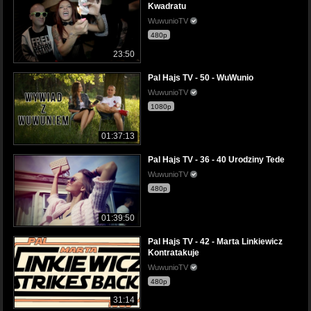
Kwadratu
WuwunioTV
480p
23:50
Pal Hajs TV - 50 - WuWunio
WuwunioTV
1080p
01:37:13
Pal Hajs TV - 36 - 40 Urodziny Tede
WuwunioTV
480p
01:39:50
Pal Hajs TV - 42 - Marta Linkiewicz
Kontratakuje
WuwunioTV
480p
31:14