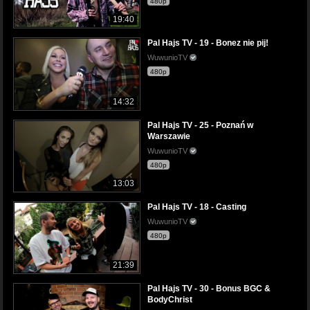
480p
19:40
Pal Hajs TV - 19 - Bonez nie pij!
WuwunioTV
480p
14:32
Pal Hajs TV - 25 - Poznań w
Warszawie
WuwunioTV
480p
13:03
Pal Hajs TV - 18 - Casting
WuwunioTV
480p
21:39
Pal Hajs TV - 30 - Bonus BGC &
BodyChrist