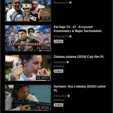
WuwunioTV
18:50
Pal Hajs TV - 47 - Krzysztof
Kononowicz & Major Suchodolski
WuwunioTV
1080p
01:03:51
Zabawa zabawa (2018) Cały film PL
KinoSwiat
premium
1080p
01:24:57
Surinam: Gra o władzę (2020) Lektor
PL
Filmy Akcji
premium
1080p
01:32:01