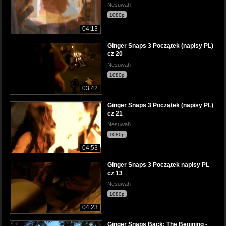
Nesuwah
1080p
04:13
Ginger Snaps 3 Początek (napisy PL)
cz 20
Nesuwah
1080p
03:42
Ginger Snaps 3 Początek (napisy PL)
cz 21
Nesuwah
1080p
04:53
Ginger Snaps 3 Początek napisy PL
cz 13
Nesuwah
1080p
04:23
Ginger Snaps Back: The Begining -