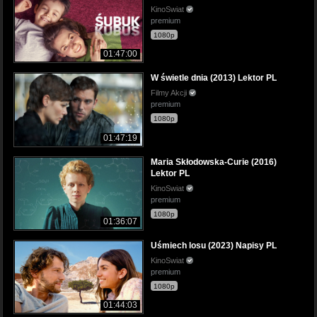
KinoSwiat
premium
1080p
01:47:00
W świetle dnia (2013) Lektor PL
Filmy Akcji
premium
1080p
01:47:19
Maria Skłodowska-Curie (2016)
Lektor PL
KinoSwiat
premium
1080p
01:36:07
Uśmiech losu (2023) Napisy PL
KinoSwiat
premium
1080p
01:44:03