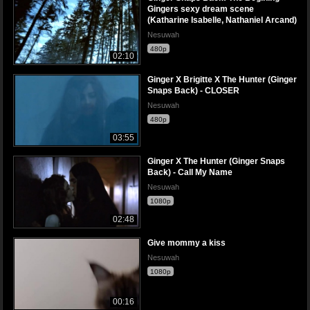
Gingers sexy dream scene
(Katharine Isabelle, Nathaniel Arcand)
Nesuwah
480p
02:10
Ginger X Brigitte X The Hunter (Ginger
Snaps Back) - CLOSER
Nesuwah
480p
03:55
Ginger X The Hunter (Ginger Snaps
Back) - Call My Name
Nesuwah
1080p
02:48
Give mommy a kiss
Nesuwah
1080p
00:16