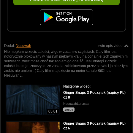
Dodał:
Nesuwah
zwiń opis video
Nie mogłam wrzucić całości, więc wrzucam w częściach. Cały film jest
notorycznie blokowany w naszym pięknym kraju na conajniej 2ch znanych mi
serwisach, więc może choć tak zdołam go obejść. Jeśli którejś z części
całości brakuje, znaczy to, że została zablokowana przez serwis i ja nic z tym
zrobić nie umiem :-( Cały film znajdziecie na moim kanale BitChute
NesuwahL.
Następne wideo:
Ginger Snaps 3 Początek (napisy PL)
cz 8
NesuwahLunastar
1080p
05:01
Ginger Snaps 3 Początek (napisy PL)
cz 6