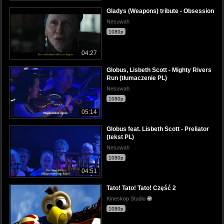
Gladys (Weapons) tribute - Obsession
Nesuwah
1080p
04:27
Globus, Lisbeth Scott - Mighty Rivers
Run (tłumaczenie PL)
Nesuwah
1080p
05:14
Globus feat. Lisbeth Scott - Preliator
(tekst PL)
Nesuwah
1080p
04:51
Tato! Tato! Tato! Część 2
Kineskop Studio
1080p