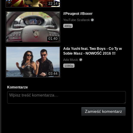
22:14
#Peugeot #Boxer
YouTube Szafarek
480p
01:40
Ada Yushi feat. Two Boys - Co Ty w
Sobie Masz - NOWOŚĆ 2016 !!!
Ada Music
1080p
03:44
Komentarze
Zamieść komentarz