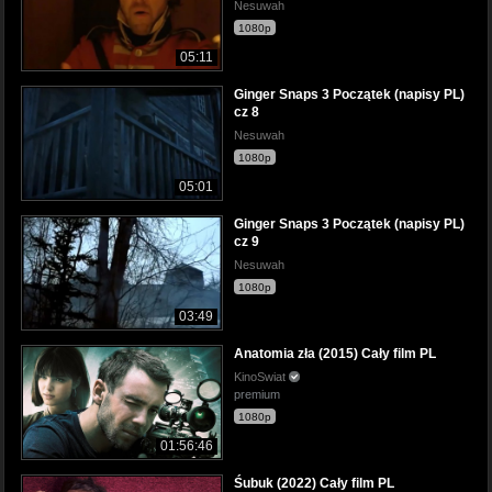
Nesuwah
1080p
05:11
Ginger Snaps 3 Początek (napisy PL)
cz 8
Nesuwah
1080p
05:01
Ginger Snaps 3 Początek (napisy PL)
cz 9
Nesuwah
1080p
03:49
Anatomia zła (2015) Cały film PL
KinoSwiat
premium
1080p
01:56:46
Śubuk (2022) Cały film PL