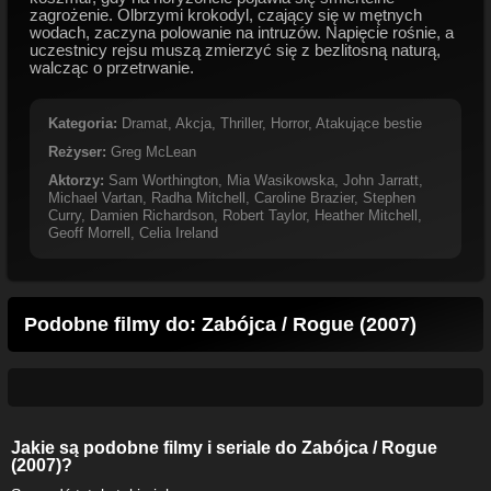
zagrożenie. Olbrzymi krokodyl, czający się w mętnych
wodach, zaczyna polowanie na intruzów. Napięcie rośnie, a
uczestnicy rejsu muszą zmierzyć się z bezlitosną naturą,
walcząc o przetrwanie.
Kategoria:
Dramat
,
Akcja
,
Thriller
,
Horror
,
Atakujące bestie
Reżyser:
Greg McLean
Aktorzy:
Sam Worthington
,
Mia Wasikowska
,
John Jarratt
,
Michael Vartan
,
Radha Mitchell
,
Caroline Brazier
,
Stephen
Curry
,
Damien Richardson
,
Robert Taylor
,
Heather Mitchell
,
Geoff Morrell
,
Celia Ireland
Podobne filmy do:
Zabójca / Rogue (2007)
Jakie są podobne filmy i seriale do
Zabójca / Rogue
(2007)
?