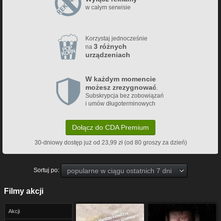
w całym serwisie
Korzystaj jednocześnie
3 różnych
na
urządzeniach
W każdym momencie
możesz zrezygnować
.
Subskrypcja bez zobowiązań
i umów długoterminowych
Dołącz do CDA Premium
30-dniowy dostęp już od 23,99 zł (od 80 groszy za dzień)
Sortuj po:
Filmy akcji
Akcji