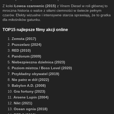
Z kolei
Łowca czarownic (2015)
z Vinem Diesel w roli głównej to
mroczna historia o walce z siłami ciemności w świecie pełnym
czarów. Efekty wizualne i intensywne starcia sprawiają, że to gratka
dla miłośników gatunku.
TOP15 najlepsze filmy akcji online
1.
Zemsta (2017)
2.
Pszczelarz (2024)
3.
RED (2010)
4.
Pandorum (2009)
5.
Niebezpieczna dzielnica (2023)
6.
Poziom mistrza / Boss Level (2020)
7.
Przykładny obywatel (2019)
8.
Nie patrz w dół (2022)
9.
Babylon A.D. (2008)
10.
Gra fortuny (2023)
11.
Arsene Lupin (2004)
12.
Nikt (2021)
13.
Ocean ognia (2018)