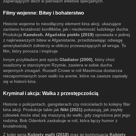
zapierających dech w piersiach efektów specjalnych.
Filmy wojenne: Bitwy i bohaterstwo
Historie wojenne to nieodłączny element kina akcji, ukazujące
zarówno brutalność konfliktów, jak i niezłomność ludzkiego ducha.
Produkcja
Kamdesh. Afgańskie piekło (2019)
opowiada o jednej
z najkrwawszych bitew w Afganistanie, przedstawiając odwagę
amerykańskich żołnierzy w obliczu przeważających sił wroga. To
film, który porusza i inspiruje.
Innym przykładem jest epicki
Gladiator (2000)
, który choć
osadzony w starożytnym Rzymie, zawiera w sobie ducha
wojennych zmagań. Russell Crowe w roli Maximusa dostarcza
niezapomnianych scen walki na arenie, które na zawsze zapisały
się w historii kina.
Kryminał i akcja: Walka z przestępczością
Historie o policjantach, gangsterach czy mścicielach to kolejny filar
kina akcji. Produkcje takie jak
Nikt (2021)
pokazują, jak zwykły
człowiek może stać się maszyną do walki, gdy zagrożona jest jego
rodzina. Bob Odenkirk zaskakuje w roli, która łączy humor z
brutalnością.
Z kolei seria
Kobiety mafii (2018)
oraz jej kontynuacja
Kobiety