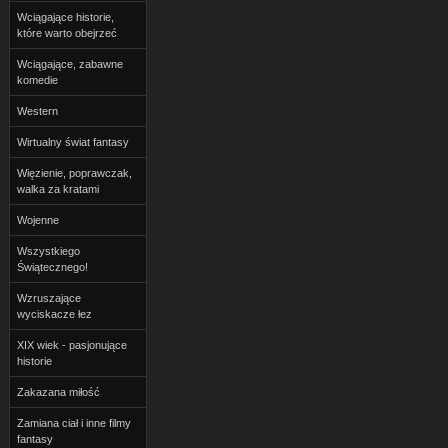
Wciągające historie,
które warto obejrzeć
Wciągające, zabawne
komedie
Western
Wirtualny świat fantasy
Więzienie, poprawczak,
walka za kratami
Wojenne
Wszystkiego
Świątecznego!
Wzruszające
wyciskacze łez
XIX wiek - pasjonujące
historie
Zakazana miłość
Zamiana ciał i inne filmy
fantasy