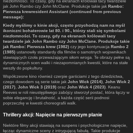
niezłomności. To czasy, gdy na ekranach królowali tacy twardziele
jak John Rambo czy John McClane. Produkcje takie jak
Rambo:
Pierwsza krewresident Assistant (continued from previous
message):
Kiedy myślimy o kinie akcji, często przychodzą nam na myśl
ikoniczni bohaterowie lat 80. i 90., którzy stali się symbolami
niezłomności. To czasy, gdy na ekranach królowali tacy
twardziele jak John Rambo czy John McClane. Produkcje takie
jak
Rambo: Pierwsza krew (1982)
czy jego kontynuacja
Rambo 2
(1985)
ustanowiły standardy dla filmów o samotnych wojownikach
stawiających czoła przeważającym siłom wroga. Te obrazy pełne są
dynamicznych scen walki i niezapomnianych kwestii, które na stałe
weszły do popkultury.
Współczesne kino również czerpie garściami z tego dziedzictwa,
czego dowodem są serie takie jak
John Wick (2014)
,
John Wick 2
(2017)
,
John Wick 3 (2019)
oraz
John Wick 4 (2023)
. Keanu
Reeves w roli nieustępliwego zabójcy stworzył postać, która łączy w
sobie elegancję i brutalność, a każda część serii podnosi
poprzeczkę w kwestii choreografii walk.
Thrillery akcji: Napięcie na pierwszym planie
Niektóre filmy akcji stawiają na suspens i psychologiczne napięcie,
łącząc dynamiczne sceny z intrygującą fabułą. Takie produkcje