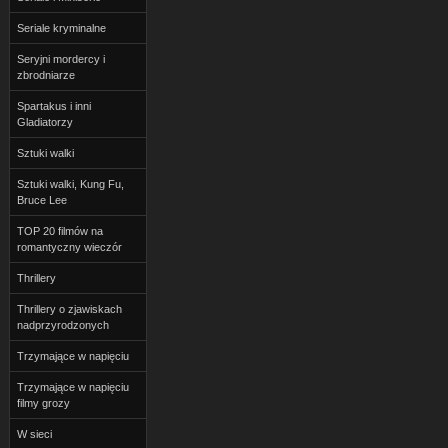
Seriale kryminalne
Seryjni mordercy i
zbrodniarze
Spartakus i inni
Gladiatorzy
Sztuki walki
Sztuki walki, Kung Fu,
Bruce Lee
TOP 20 filmów na
romantyczny wieczór
Thrillery
Thrillery o zjawiskach
nadprzyrodzonych
Trzymające w napięciu
Trzymające w napięciu
filmy grozy
W sieci