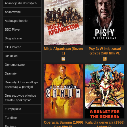
Animacje dla dorosłych
Animowane
Atakujące bestie
BBC Player
Biograficzne
CDA Poleca
Misja Afganistan (Sezon
Psy 3: W imię zasad
1)
(2020) Cały film PL
Dla dzieci
Dokumentalne
Dramaty
Dramaty, które na długo
pozostają w pamięci
Dreszczowce o końcu
świata i apokalipsie
Europejskie
Familijne
Operacja Samum (1999)
Kula dla generała (1966)
Fantasy
Cały film PL
Lektor PL