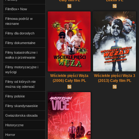
FilmBox+ Now
Filmowa podróż w
nieznane
Filmy dla dorosłych
Filmy dokumentalne
Filmy katastroficzne i
walka o przetrwanie
Filmy motoryzacyjne i
wyścigi
Wściekłe pięści Węża
Wściekłe pięści Węża 3
(2006) Cały film PL
(2013) Cały film PL
Filmy od których nie
można się oderwać
Filmy polskie
Filmy skandynawskie
Gwiazdorska obsada
Historyczne
Horror