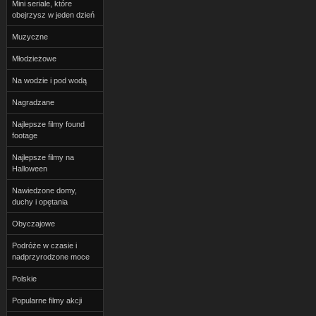
Mini seriale, które
obejrzysz w jeden dzień
Muzyczne
Młodzieżowe
Na wodzie i pod wodą
Nagradzane
Najlepsze filmy found
footage
Najlepsze filmy na
Halloween
Nawiedzone domy,
duchy i opętania
Obyczajowe
Podróże w czasie i
nadprzyrodzone moce
Polskie
Popularne filmy akcji