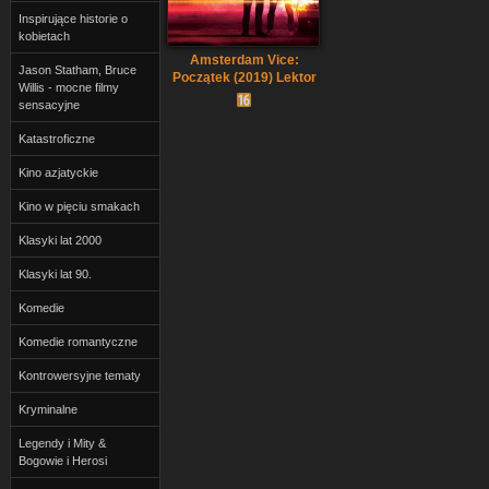
Inspirujące historie o
kobietach
Amsterdam Vice:
Jason Statham, Bruce
Początek (2019) Lektor
Willis - mocne filmy
PL
sensacyjne
Katastroficzne
Kino azjatyckie
Kino w pięciu smakach
Klasyki lat 2000
Klasyki lat 90.
Komedie
Komedie romantyczne
Kontrowersyjne tematy
Kryminalne
Legendy i Mity &
Bogowie i Herosi