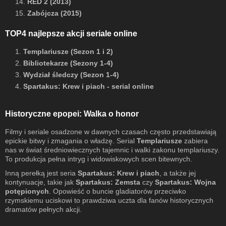
14.
RED 2 (2013)
15.
Zabójcza (2015)
TOP4 najlepsze akcji seriale online
1.
Templariusze (Sezon 1 i 2)
2.
Bibliotekarze (Sezony 1-4)
3.
Wydział śledczy (Sezon 1-4)
4.
Spartakus: Krew i piach - serial online
Historyczne epopei: Walka o honor
Filmy i seriale osadzone w dawnych czasach często przedstawiają
epickie bitwy i zmagania o władzę. Serial
Templariusze
zabiera
nas w świat średniowiecznych tajemnic i walki zakonu templariuszy.
To produkcja pełna intryg i widowiskowych scen bitewnych.
Inną perełką jest seria
Spartakus: Krew i piach
, a także jej
kontynuacje, takie jak
Spartakus: Zemsta
czy
Spartakus: Wojna
potępionych
. Opowieść o buncie gladiatorów przeciwko
rzymskiemu uciskowi to prawdziwa uczta dla fanów historycznych
dramatów pełnych akcji.