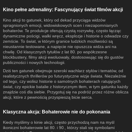
Kino pełne adrenaliny: Fascynujący świat filmów akcji
Kino akcji to gatunek, który od dekad przyciąga widzów
spragnionych emocji, widowiskowych scen i niezapomnianych
bohaterów. Te produkcje oferują czystą rozrywkę, często łącząc
dynamiczne pościgi, walki wręcz, eksplozje i historie o odwadze czy
zemście. To świat, w którym granice ludzkich możliwości są
nieustannie testowane, a napięcie nie opuszcza widza ani na
chwilę. Od klasycznych tytułów z lat 80. po współczesne
blockbustery, filmy akcji ewoluowały, dostosowując się do gustów
publiczności i nowych technologii.
Dziś ten gatunek obejmuje szeroki wachlarz stylów i tematów, od
realistycznych thrillerów po futurystyczne wizje świata. Niezależnie
od tego, czy wolisz historie o samotnych bohaterach ratujących
świat, czy epickie batalie z historycznym tłem, w tym gatunku każdy
znajdzie coś dla siebie. Przygotuj się na podróż przez różne oblicza
akcji, które z pewnością przyspieszą bicie serca.
Klasyczna akcja: Bohaterowie nie do pokonania
Kiedy myślimy o kinie akcji, często przychodzą nam na myśl
ikoniczni bohaterowie lat 80. i 90., którzy stali się symbolami