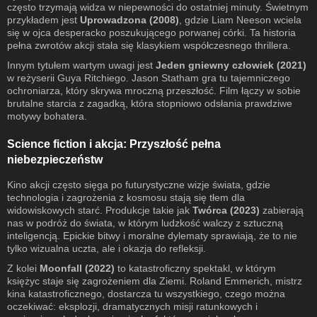
często trzymają widza w niepewności do ostatniej minuty. Świetnym
przykładem jest
Uprowadzona (2008)
, gdzie Liam Neeson wciela
się w ojca desperacko poszukującego porwanej córki. Ta historia
pełna zwrotów akcji stała się klasykiem współczesnego thrillera.
Innym tytułem wartym uwagi jest
Jeden gniewny człowiek (2021)
w reżyserii Guya Ritchiego. Jason Statham gra tu tajemniczego
ochroniarza, który skrywa mroczną przeszłość. Film łączy w sobie
brutalne starcia z zagadką, która stopniowo odsłania prawdziwe
motywy bohatera.
Science fiction i akcja: Przyszłość pełna
niebezpieczeństw
Kino akcji często sięga po futurystyczne wizje świata, gdzie
technologia i zagrożenia z kosmosu stają się tłem dla
widowiskowych starć. Produkcje takie jak
Twórca (2023)
zabierają
nas w podróż do świata, w którym ludzkość walczy z sztuczną
inteligencją. Epickie bitwy i moralne dylematy sprawiają, że to nie
tylko wizualna uczta, ale i okazja do refleksji.
Z kolei
Moonfall (2022)
to katastroficzny spektakl, w którym
księżyc staje się zagrożeniem dla Ziemi. Roland Emmerich, mistrz
kina katastroficznego, dostarcza tu wszystkiego, czego można
oczekiwać: eksplozji, dramatycznych misji ratunkowych i