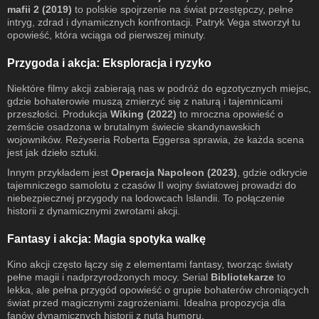
mafii 2 (2019)
to polskie spojrzenie na świat przestępczy, pełne
intryg, zdrad i dynamicznych konfrontacji. Patryk Vega stworzył tu
opowieść, która wciąga od pierwszej minuty.
Przygoda i akcja: Eksploracja i ryzyko
Niektóre filmy akcji zabierają nas w podróż do egzotycznych miejsc,
gdzie bohaterowie muszą zmierzyć się z naturą i tajemnicami
przeszłości. Produkcja
Wiking (2022)
to mroczna opowieść o
zemście osadzona w brutalnym świecie skandynawskich
wojowników. Reżyseria Roberta Eggersa sprawia, że każda scena
jest jak dzieło sztuki.
Innym przykładem jest
Operacja Napoleon (2023)
, gdzie odkrycie
tajemniczego samolotu z czasów II wojny światowej prowadzi do
niebezpiecznej przygody na lodowcach Islandii. To połączenie
historii z dynamicznymi zwrotami akcji.
Fantasy i akcja: Magia spotyka walkę
Kino akcji często łączy się z elementami fantasy, tworząc światy
pełne magii i nadprzyrodzonych mocy. Serial
Bibliotekarze
to
lekka, ale pełna przygód opowieść o grupie bohaterów chroniących
świat przed magicznymi zagrożeniami. Idealna propozycja dla
fanów dynamicznych historii z nutą humoru.