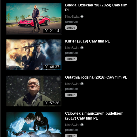
Budda. Dzieciak '98 (2024) Cały film
PL
KinoSwiat
premium
1080p
01:21:14
Kurier (2019) Cały film PL
KinoSwiat
premium
1080p
01:48:37
Ostatnia rodzina (2016) Cały film PL
KinoSwiat
premium
1080p
01:57:28
Człowiek z magicznym pudełkiem
(2017) Cały film PL
KinoSwiat
premium
1080p