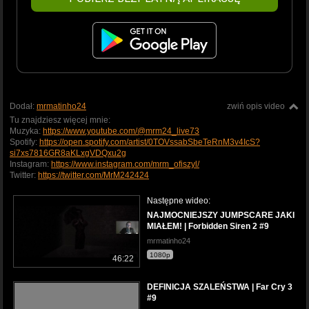
Dodał:
mrmatinho24
zwiń opis video
Tu znajdziesz więcej mnie:
Muzyka:
https://www.youtube.com/@mrm24_live73
Spotify:
https://open.spotify.com/artist/0TOVssabSbeTeRnM3v4IcS?
si7xs7816GR8aKLxgVDQxu2g
Instagram:
https://www.instagram.com/mrm_ofiszyl/
Twitter:
https://twitter.com/MrM242424
Następne wideo:
NAJMOCNIEJSZY JUMPSCARE JAKI
MIAŁEM! | Forbidden Siren 2 #9
mrmatinho24
1080p
46:22
DEFINICJA SZALEŃSTWA | Far Cry 3
#9