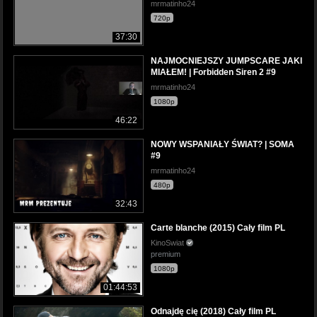
mrmatinho24
720p
37:30
NAJMOCNIEJSZY JUMPSCARE JAKI
MIAŁEM! | Forbidden Siren 2 #9
mrmatinho24
1080p
46:22
NOWY WSPANIAŁY ŚWIAT? | SOMA
#9
mrmatinho24
480p
32:43
Carte blanche (2015) Cały film PL
KinoSwiat
premium
1080p
01:44:53
Odnajdę cię (2018) Cały film PL