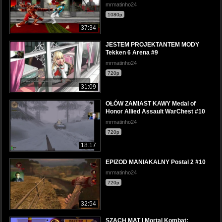
mrmatinho24
1080p
37:34
JESTEM PROJEKTANTEM MODY
Tekken 6 Arena #9
mrmatinho24
720p
31:09
OŁÓW ZAMIAST KAWY Medal of
Honor Allied Assault WarChest #10
mrmatinho24
720p
18:17
EPIZOD MANIAKALNY Postal 2 #10
mrmatinho24
720p
32:54
SZACH MAT | Mortal Kombat: