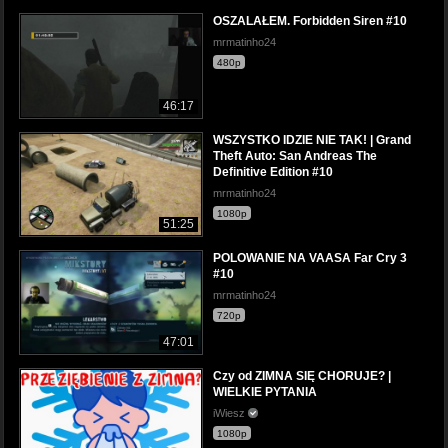
OSZALAŁEM. Forbidden Siren #10
mrmatinho24
480p
46:17
WSZYSTKO IDZIE NIE TAK! | Grand
Theft Auto: San Andreas The
Definitive Edition #10
mrmatinho24
1080p
51:25
POLOWANIE NA VAASA Far Cry 3
#10
mrmatinho24
720p
47:01
Czy od ZIMNA SIĘ CHORUJE? |
WIELKIE PYTANIA
iWiesz
1080p