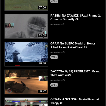
480p
57:06
RAZEM. NA ZAWSZE. | Fatal Frame 2:
Crimson Butterfly #9
mrmatinho24
43:08
GRAM NA ŚLEPO Medal of Honor
Allied Assault WarChest #9
mrmatinho24
720p
26:36
ZACZYNAJĄ SIĘ PROBLEMY | Grand
Theft Auto 4 #9
mrmatinho24
480p
56:22
OSTATNIA SZANSA | Mortal Kombat
Trilogy #9