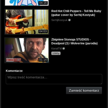
04:16
Red Hot Chili Peppers - Tell Me Baby
(guitar cover by Serhij Kostyuk)
SerhijKostyuk
04:03
Zbigniew Stonoga STUDIOS -
Deadpool (3) i Wolverine (parodia)
KanałTM
1080p
01:14
Komentarze
Zamieść komentarz