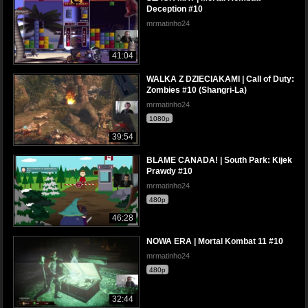
Deception #10
mrmatinho24
41:04
WALKA Z DZIECIAKAMI | Call of Duty:
Zombies #10 (Shangri-La)
mrmatinho24
1080p
39:54
BLAME CANADA! | South Park: Kijek
Prawdy #10
mrmatinho24
480p
46:28
NOWA ERA | Mortal Kombat 11 #10
mrmatinho24
480p
32:44