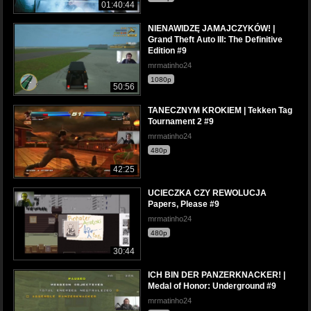
01:40:44
NIENAWIDZĘ JAMAJCZYKÓW! |
Grand Theft Auto III: The Definitive
Edition #9
mrmatinho24
1080p
50:56
TANECZNYM KROKIEM | Tekken Tag
Tournament 2 #9
mrmatinho24
480p
42:25
UCIECZKA CZY REWOLUCJA
Papers, Please #9
mrmatinho24
480p
30:44
ICH BIN DER PANZERKNACKER! |
Medal of Honor: Underground #9
mrmatinho24