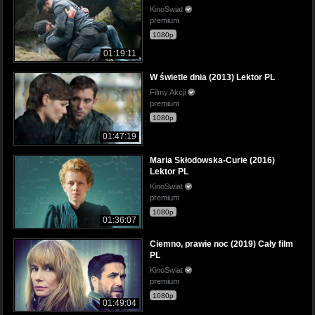
KinoSwiat
premium
1080p
01:19:11
W świetle dnia (2013) Lektor PL
Filmy Akcji
premium
1080p
01:47:19
Maria Skłodowska-Curie (2016)
Lektor PL
KinoSwiat
premium
1080p
01:36:07
Ciemno, prawie noc (2019) Cały film
PL
KinoSwiat
premium
1080p
01:49:04