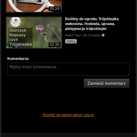
05:19
Rośliny do ogrodu. Trójsklepka
owłosiona. Hodowla, uprawa,
pielęgnacja trójesklepki
Make Your Life Greener
1080p
02:35
Komentarze
Zamieść komentarz
Przejdź do pełnej wersji cda.pl