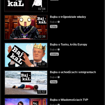
02:04
Bajka o trójpodziale władzy
Bajkal
720p
02:38
Bajka o Tusku, królu Europy
Bajkal
1080p
01:37
Bajka o uchodźcach i emigrantach
Bajkal
720p
01:57
Bajka o Wiadomościach TVP
Bajkal