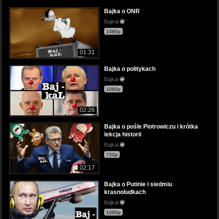
Bajka o ONR
Bajkal
1080p
01:31
Bajka o politykach
Bajkal
1080p
02:26
Bajka o pośle Piotrowiczu i krótka
lekcja historii
Bajkal
720p
02:17
Bajka o Putinie i siedmiu
krasnoludkach
Bajkal
1080p