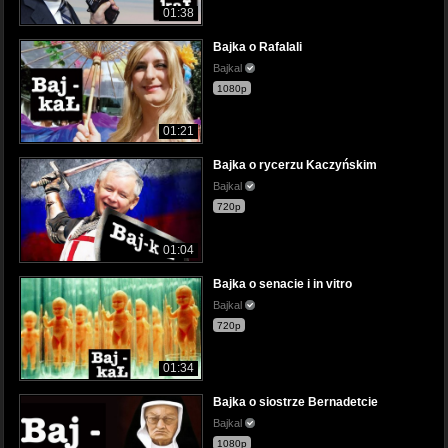
01:38
Bajka o Rafalali
Bajkal
1080p
01:21
Bajka o rycerzu Kaczyńskim
Bajkal
720p
01:04
Bajka o senacie i in vitro
Bajkal
720p
01:34
Bajka o siostrze Bernadetcie
Bajkal
1080p