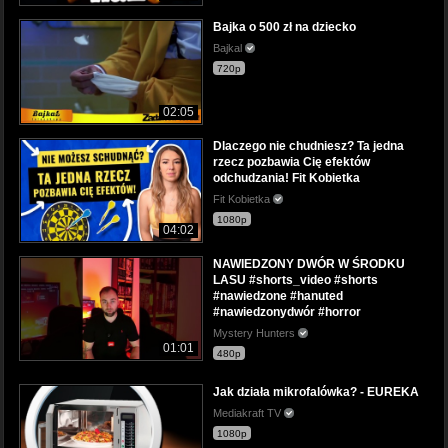
Bajka o 500 zł na dziecko
Bajkal
720p
02:05
Dlaczego nie chudniesz? Ta jedna
rzecz pozbawia Cię efektów
odchudzania! Fit Kobietka
Fit Kobietka
1080p
04:02
NAWIEDZONY DWÓR W ŚRODKU
LASU #shorts_video #shorts
#nawiedzone #hanuted
#nawiedzonydwór #horror
Mystery Hunters
01:01
480p
Jak działa mikrofalówka? - EUREKA
Mediakraft TV
1080p