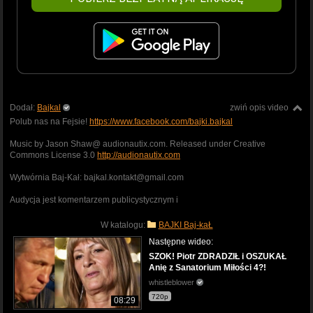
Dodał:
Bajkal
zwiń opis video
Polub nas na Fejsie!
https://www.facebook.com/bajki.bajkal
Music by Jason Shaw@ audionautix.com. Released under Creative
Commons License 3.0
http://audionautix.com
Wytwórnia Baj-Kał: bajkal.kontakt@gmail.com
Audycja jest komentarzem publicystycznym i
W katalogu:
BAJKI Baj-kaŁ
Następne wideo:
SZOK! Piotr ZDRADZIŁ i OSZUKAŁ
Anię z Sanatorium Miłości 4?!
whistleblower
720p
08:29