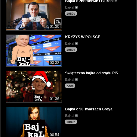
Bajka o żebractwie i Patronite
Bajkal
1080p
01:30
KRYZYS W POLSCE
Bajkal
1080p
03:32
Świąteczna bajka od rządu PiS
Bajkal
720p
01:36
Bajka o 50 Twarzach Greya
Bajkal
1080p
00:54